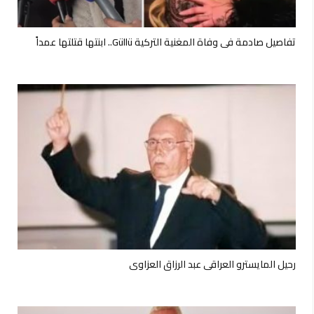
تفاصيل صادمة في وفاة المغنية التركية Güllü.. ابنتها قتلتها عمداً
رحيل المايسترو العراقي عبد الرزاق العزاوي