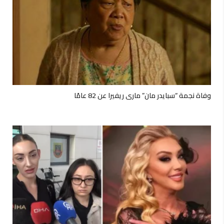
وفاة نجمة “سبايدر مان” ماري ريفيرا عن 82 عامًا