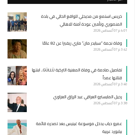
خريس استمع من مديحلي للواقع الحالي في بلدة
المنصوري وتأمين عودة آمنة للاهالي
4:01 م
07 أغسطس 2026
وفاة نجمة “سبايدر مان” ماري ريفيرا عن 82 عامًا
3:42 م
07 أغسطس 2026
تفاصيل صادمة في وفاة المغنية التركية GÜLLÜ.. ابنتها
قتلتها عمداً
3:40 م
07 أغسطس 2026
رحيل المايسترو العراقي عبد الرزاق العزاوي
3:38 م
07 أغسطس 2026
عمرو دياب يدخل موسوعة غينيس بعد تصدره قائمة
بيلبورد عربية