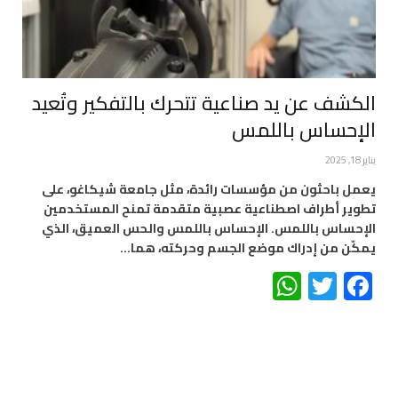
الكشف عن يد صناعية تتحرك بالتفكير وتُعيد
الإحساس باللمس
يناير 18, 2025
يعمل باحثون من مؤسسات رائدة، مثل جامعة شيكاغو، على
تطوير أطراف اصطناعية عصبية متقدمة تمنح المستخدمين
الإحساس باللمس. الإحساس باللمس والحس العميق، الذي
يمكّن من إدراك موضع الجسم وحركته، هما…
WhatsApp
Twitter
Facebook