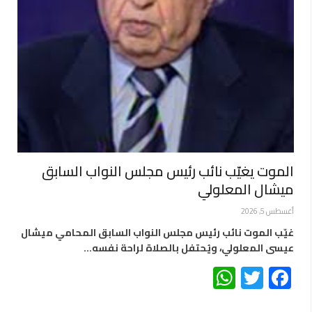
الموت يغيّب نائب رئيس مجلس النواب السابق
ميشال المعلولي
أغسطس 5, 2026
غيّب الموت نائب رئيس مجلس النواب السابق المحامي ميشال
عيسى المعلولي، ويُحتفل بالصلاة لراحة نفسه…
WhatsApp
Twitter
Facebook