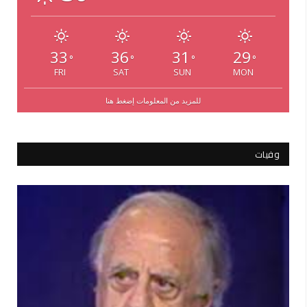
33
36
31
29
°
°
°
°
FRI
SAT
SUN
MON
للمزيد من المعلومات إضغط هنا
وفيات