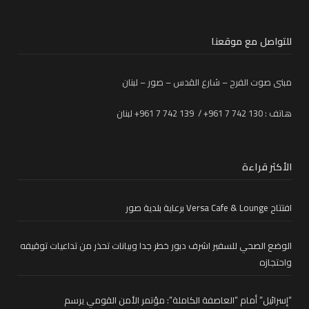
للتواصل مع موقعنا
مبنى صوت الفرح – شارع القدس – صور – لبنان
هاتف : 130 742 7 961+ / 139 742 7 961+ لبنان
الأكثر قراءة
افتتاح Versa Cafe & Lounge برعاية بلدية صور
الوضع الصحي للسفير اشرف دبور خطر جدا وبيانات تحذر من تداعيات توقيفه
واحتجازه
“إسرائيل” أمام “العاصفة الكاملة”: مؤتمر الأمن القومي يرسم