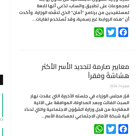
لمجموعات على تطبيق واتساب، تدّعي أنها تابعة
لمستفيدين من برنامج “أمان” الذي تنفّذه الوزارة. وأكدت
أن “هذه الروابط غير رسمية، وقد تُستخدم لغايات…
WhatsApp
Twitter
Facebook
معايير صارمة لتحديد الأُسر الأكثر
هشاشةً وفقراً
فبراير 14, 2024
قرّر مجلس الوزراء في جلسته الأخيرة التي عقدت نهار
السبت الفائت وبعد المداولة، الموافقة على الآلية
المقترحة من قبل وزارة الشؤون الاجتماعية والتي تحدّد
آلية شبكة الأمان الاجتماعي لمساعدة الأسر…
:13
WhatsApp
Twitter
Facebook