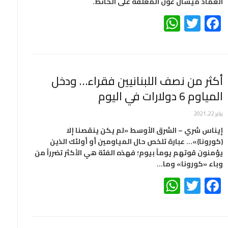
العماد ميشال عون المُعلّقة على الحائط.
WhatsApp
Twitter
Facebook
أكثر من نصف اللبنانيين فقراء… ودخل
المياوم 6 دولارات في اليوم
يناير 22, 2021
إيناس شري – الشرق الأوسط «لم يكن ينقصنا إلا
(كورونا)»… عبارة تلخص حال المياومين أو أولئك الذين
يؤمنون قوتهم يوماً بيوم؛ فهذه الفئة هي الأكثر تضرراً من
وباء «كورونا» وما…
WhatsApp
Twitter
Facebook