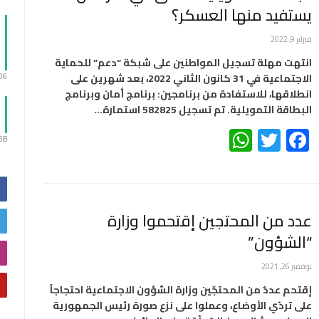
يستفيد منها العسكر؟
فبراير 9, 2022
انتهت مهلة تسجيل المواطنين على شبكة “دعم” للحماية
الاجتماعية في 31 كانون الثاني 2022، بعد شهرين على
:06
انطلاقها، للاستفادة من برنامجين: برنامج أمان وبرنامج
البطاقة التمويلية. تم تسجيل 582825 استمارة…
WhatsApp
Twitter
Facebook
:58
عدد من المحتجين إقتحموا وزارة
“الشؤون”
نوفمبر 26, 2021
إقتحم عددٌ من المحتجّين وزارة الشؤون الاجتماعية احتجاجاً
على تردّي الأوضاع، وعملوا على نزع صورة رئيس الجمهورية