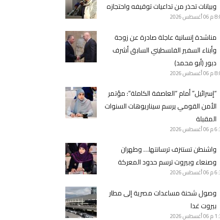
وبيانات تحذر من تداعيات توقيفه واحتجازه
8 م
06 أغسطس 2026
مناشدة إنسانية عاجلة صادرة عن زوجة
وأبناء السفير الفلسطيني السابق أشرف
دبور (أبو محمد)
8 م
06 أغسطس 2026
“إسرائيل” أمام “العاصفة الكاملة”: مؤتمر
الأمن القومي يرسم سيناريوهات السنوات
المقبلة
6 م
06 أغسطس 2026
واشنطن تستنزف ترسانتها… وطهران
وصنعاء وبيروت ترسم حدود المعركة
6 م
06 أغسطس 2026
وصول شحنة مساعدات مصرية إلى مطار
بيروت غدا
1 م
06 أغسطس 2026