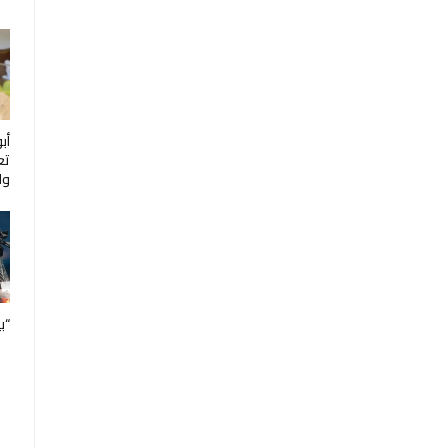
أب
تع
ول
“ب