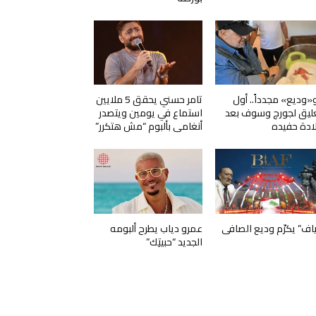
و«وديع» مجدداً.. أول
تامر حسني يحقق 5 ملايين
ليق لجورج وسوف بعد
استماع في يومين ويتصدر
ادة حفيده
أنغامي بألبوم “مش هتكرر”
ياف” يكرّم وديع الصافي
عمرو دياب يطرح ألبومه
الجديد “حبيتِك”