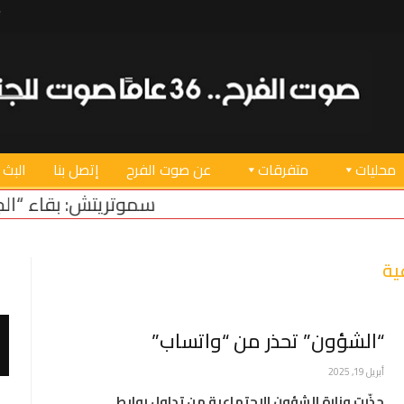
محليات
متفرقات
عن صوت الفرح
إتصل بنا
البث 
سموتريتش: بقاء “الجيش الإسرائيلي
ية
“الشؤون” تحذر من “واتساب”
أبريل 19, 2025
حذّرت وزارة الشؤون الاجتماعية من تداول روابط