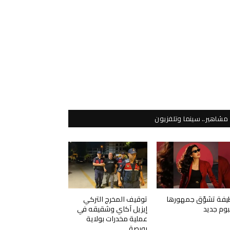
مشاهير.. سينما وتلفزيون
يفة تشوّق جمهورها
توقيف المخرج التركي
لبوم جديد
إيزيل آكاي وشقيقه في
عملية مخدرات بولاية
بورصة