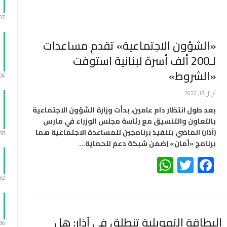
:07
«الشؤون الاجتماعية» تقدم مساعدات
لـ200 ألف أسرة لبنانية استوفت
«الشروط»
:06
أبريل 17, 2022
بعد طول انتظار دام عامين، بدأت وزارة الشؤون الاجتماعية
بالتعاون والتنسيق مع رئاسة مجلس الوزراء في مارس
(آذار) الماضي بتنفيذ برنامجين للمساعدة الاجتماعية هما
:38
برنامج «أمان» (ضمن شبكة دعم للحماية…
WhatsApp
Twitter
Facebook
:32
البطاقة التمويلية تنطلق في آذار: هل
:36