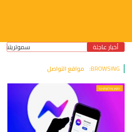
أخبار عاجلة
سموتريتش: بقاء “ا
BROWSING:
مواقع التواصل
علوم وتكنولوجيا