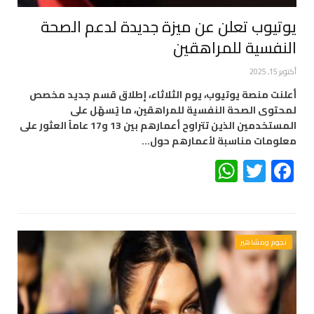
يوتيوب تعلن عن ميزة جديدة لدعم الصحة
النفسية للمراهقين
أكتوبر 15, 2025
أعلنت منصة يوتيوب، يوم الثلاثاء، إطلاق قسم جديد مخصص
لمحتوى الصحة النفسية للمراهقين، ما يُسهّل على
المستخدمين الذين تتراوح أعمارهم بين 13 و17 عاماً العثور على
معلومات مناسبة لأعمارهم حول…
WhatsApp
Twitter
Facebook
نجوم ومشاهير