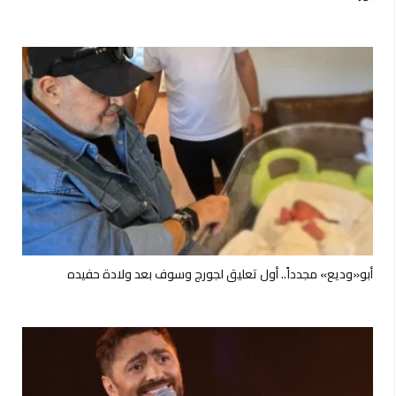
أبو«وديع» مجدداً.. أول تعليق لجورج وسوف بعد ولادة حفيده