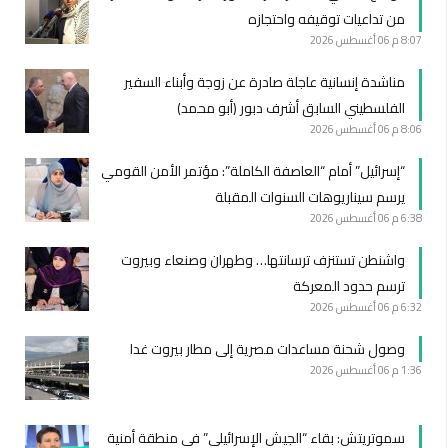
من تداعيات توقيفه واحتجازه
8:07 م
06 أغسطس 2026
مناشدة إنسانية عاجلة صادرة عن زوجة وأبناء السفير
الفلسطيني السابق أشرف دبور (أبو محمد)
8:06 م
06 أغسطس 2026
“إسرائيل” أمام “العاصفة الكاملة”: مؤتمر الأمن القومي
يرسم سيناريوهات السنوات المقبلة
6:38 م
06 أغسطس 2026
واشنطن تستنزف ترسانتها… وطهران وصنعاء وبيروت
ترسم حدود المعركة
6:32 م
06 أغسطس 2026
وصول شحنة مساعدات مصرية إلى مطار بيروت غدا
1:36 م
06 أغسطس 2026
سموتريتش: بقاء “الجيش الإسرائيلي” في منطقة أمنية