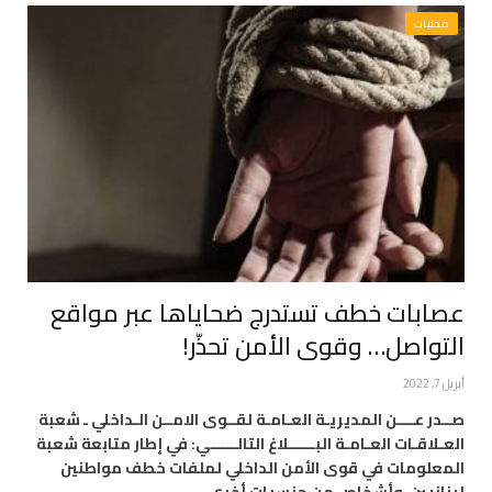
محليات
عصابات خطف تستدرج ضحاياها عبر مواقع
التواصل… وقوى الأمن تحذّر!
أبريل 7, 2022
صــدر عــــن المديريـة العـامـة لقــوى الامــن الـداخلي ـ شعبة
العـلاقـات العـامـة البــــــلاغ التالــــــي: في إطار متابعة شعبة
المعلومات في قوى الأمن الداخلي لملفات خطف مواطنين