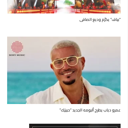
“بياف” يكرّم وديع الصافي
عمرو دياب يطرح ألبومه الجديد “حبيتِك”