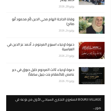
يوليو 28, 2026
وفاة الحاجة الهام محي الدين (أم محمود أبو
صالح)
يوليو 24, 2026
دعوة لإحياء اسبوع المرحوم د. أحمد عز الدين في
العباسية
يوليو 23, 2026
دعوة لإحياء ثالث المرحوم خليل دبوق في دير
عامص (قائمقام بنت جبيل سابقاً)
يوليو 19, 2026
BOURJI VILLAGE المشروع التجاري السياحي الأول من نوعه في
صور…