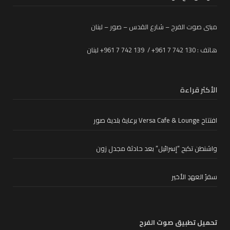
مبنى صوت الفرح – شارع القدس – صور – لبنان
هاتف : 130 742 7 961+ / 139 742 7 961+ لبنان
الأكثر قراءة
افتتاح Versa Cafe & Lounge برعاية بلدية صور
واشنطن تكبح “إسرائيل” بعد حادثة مجدل زون
سفرُ العهدِ الأخير
تحميل تطبيق صوت الفرح