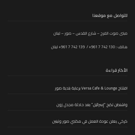
للتواصل مع موقعنا
مبنى صوت الفرح – شارع القدس – صور – لبنان
هاتف : 130 742 7 961+ / 139 742 7 961+ لبنان
الأكثر قراءة
افتتاح Versa Cafe & Lounge برعاية بلدية صور
واشنطن تكبح “إسرائيل” بعد حادثة مجدل زون
كركي يعلن عودة العمل في مكتبي صور وتبنين