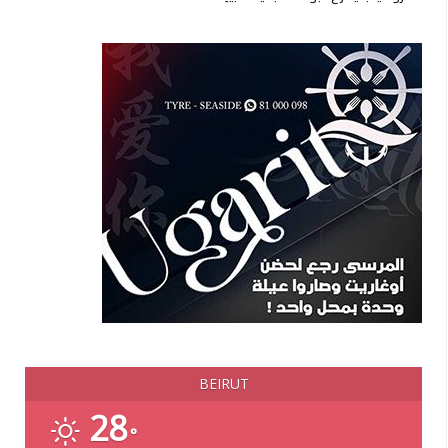
BEIRUT
28
°