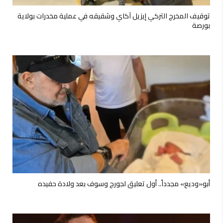
توقيف المخرج التركي إيزيل آكاي وشقيقه في عملية مخدرات بولاية
بورصة
أبو«وديع» مجدداً.. أول تعليق لجورج وسوف بعد ولادة حفيده