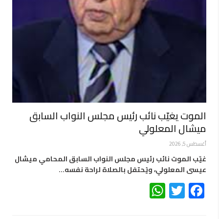
الموت يغيّب نائب رئيس مجلس النواب السابق
ميشال المعلولي
أغسطس 5, 2026
غيّب الموت نائب رئيس مجلس النواب السابق المحامي ميشال
عيسى المعلولي، ويُحتفل بالصلاة لراحة نفسه…
WhatsApp
Twitter
Facebook