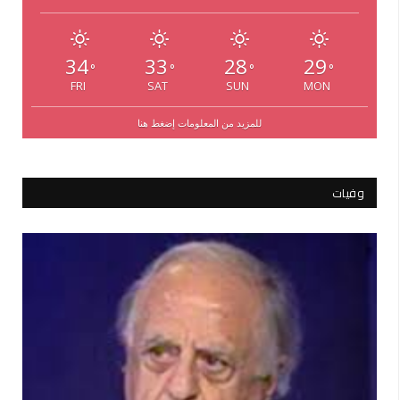
34
33
28
29
°
°
°
°
FRI
SAT
SUN
MON
للمزيد من المعلومات إضغط هنا
وفيات