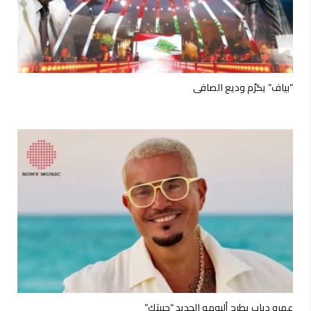
“بياف” يكرّم وديع الصافي
عمرو دياب يطرح ألبومه الجديد “حبيتِك”