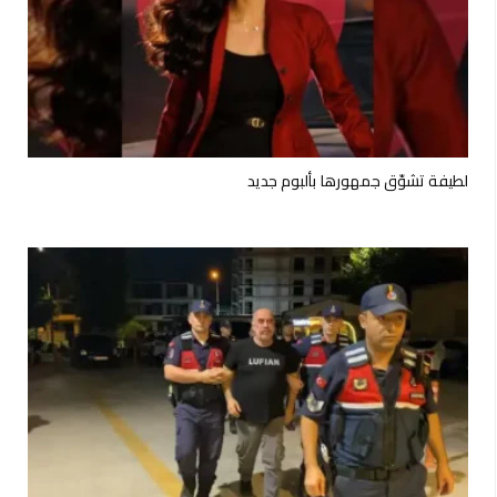
لطيفة تشوّق جمهورها بألبوم جديد