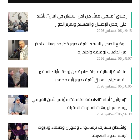
إطلاق “ملتقى معاً.. من اجل الانسان في لبنان”: تأكيد
على رفض الإحتلال والتقسيم وتعزيز الحوار
9:13 م
06 أغسطس 2026
الوضع الصحي للسفير اشرف دبور خطر جدا وبيانات تحذر
من تداعيات توقيفه واحتجازه
8:07 م
06 أغسطس 2026
مناشدة إنسانية عاجلة صادرة عن زوجة وأبناء السفير
الفلسطيني السابق أشرف دبور (أبو محمد)
8:06 م
06 أغسطس 2026
“إسرائيل” أمام “العاصفة الكاملة”: مؤتمر الأمن القومي
يرسم سيناريوهات السنوات المقبلة
6:38 م
06 أغسطس 2026
واشنطن تستنزف ترسانتها… وطهران وصنعاء وبيروت
ترسم حدود المعركة