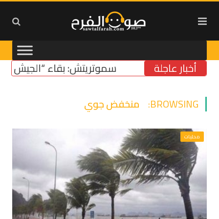
أخبار عاجلة
سموتريتش: بقاء “الجيش الإسرائيلي
BROWSING:
منخفض جوي
محليات