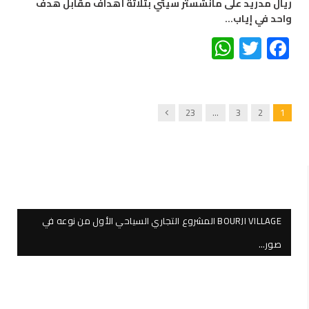
ريال مدريد على مانشستر سيتي بثلاثة أهداف مقابل هدف
واحد في إياب…
WhatsApp
Twitter
Facebook
Next
23
…
3
2
1
BOURJI VILLAGE المشروع التجاري السياحي الأول من نوعه في
صور…