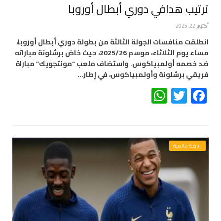
ترتيب هدافي دوري أبطال أوروبا
أكتوبر 22, 2025
انطلقت منافسات الجولة الثالثة من بطولة دوري أبطال أوروبا،
مساء يوم الثلاثاء، موسم 2025/26، حيث خاض برشلونة مباراته
ضد خصمه أولمبياكوس. واستضاف ملعب “مونتجويك” مباراة
فريقي برشلونة وأولمبياكوس، في إطار…
WhatsApp
Twitter
Facebook
رياضة عالمية