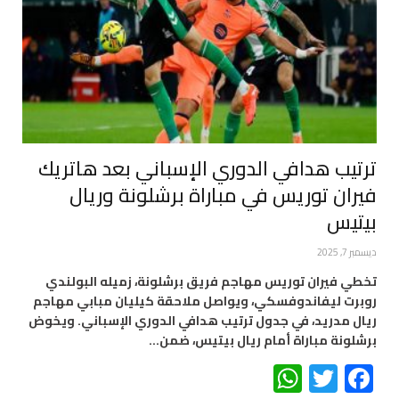
ترتيب هدافي الدوري الإسباني بعد هاتريك
فيران توريس في مباراة برشلونة وريال
بيتيس
ديسمبر 7, 2025
تخطي فيران توريس مهاجم فريق برشلونة، زميله البولندي
روبرت ليفاندوفسكي، ويواصل ملاحقة كيليان مبابي مهاجم
ريال مدريد، في جدول ترتيب هدافي الدوري الإسباني. ويخوض
برشلونة مباراة أمام ريال بيتيس، ضمن…
WhatsApp
Twitter
Facebook