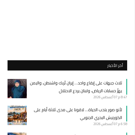
أخر الأخبار
ثلاث جبهات على إيقاع واحد… إيران تُربك واشنطن، واليمن
يهزّ حسابات الرياض، ولبنان يردع الاحتلال
8:47 م
07 أغسطس 2026
لأنو صور بتحب الحياة… لاقونا على مدى ثلاثة أيام على
الكورنيش البحري الجنوبي
6:58 م
07 أغسطس 2026