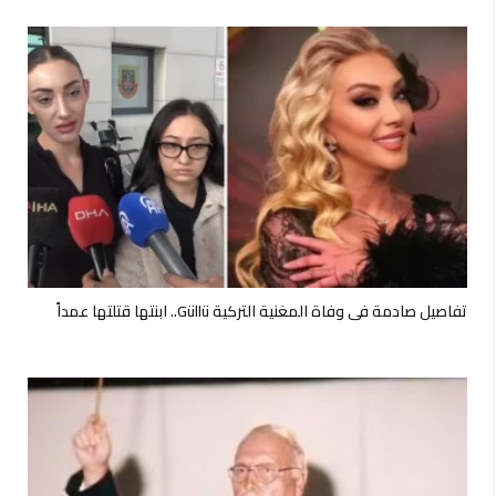
تفاصيل صادمة في وفاة المغنية التركية Güllü.. ابنتها قتلتها عمداً