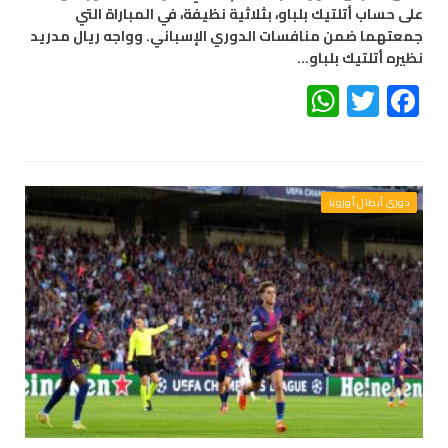
على حساب أتلتيك بلباو، بثلاثية نظيفة، في المباراة التي
جمعتهما ضمن منافسات الدوري الإسباني. وواجه ريال مدريد
نظيره أتلتيك بلباو…
WhatsApp
Twitter
Facebook
دوري أبطال أوروبا