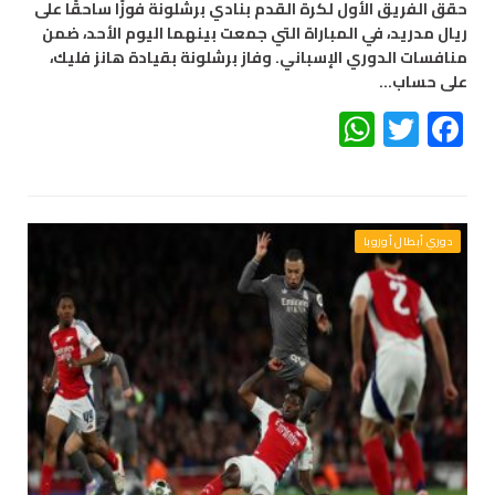
حقق الفريق الأول لكرة القدم بنادي برشلونة فوزًا ساحقًا على
ريال مدريد، في المباراة التي جمعت بينهما اليوم الأحد، ضمن
منافسات الدوري الإسباني. وفاز برشلونة بقيادة هانز فليك،
على حساب…
WhatsApp
Twitter
Facebook
دوري أبطال أوروبا