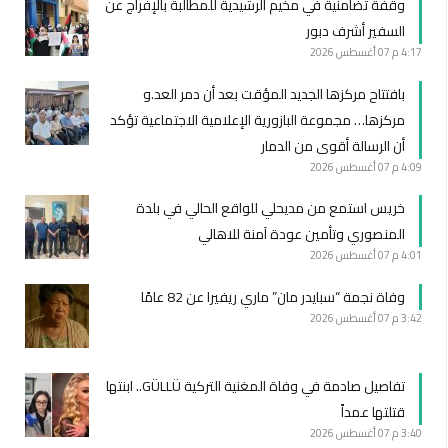
وقفة تضامنية في مخيم الرشيدية للمطالبة بالإفراج عن
السفير أشرف دبور
4:17 م
07 أغسطس 2026
بافتتاح مركزها الجديد المؤقت بعد أن دمر العد.و
مركزها… مجموعة البازورية الإعلامية الاجتماعية تؤكد
أن الرسالة أقوى من الدمار
4:09 م
07 أغسطس 2026
خريس استمع من مديحلي للواقع الحالي في بلدة
المنصوري وتأمين عودة آمنة للاهالي
4:01 م
07 أغسطس 2026
وفاة نجمة “سبايدر مان” ماري ريفيرا عن 82 عامًا
3:42 م
07 أغسطس 2026
تفاصيل صادمة في وفاة المغنية التركية GÜLLÜ.. ابنتها
قتلتها عمداً
3:40 م
07 أغسطس 2026