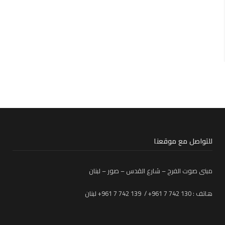
للتواصل مع موقعنا
مبنى صوت الفرح – شارع القدس – صور – لبنان
هاتف : 130 742 7 961+ / 139 742 7 961+ لبنان