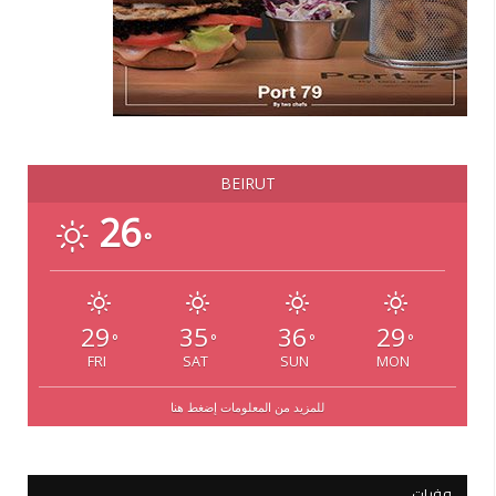
BEIRUT
26
°
29
35
36
29
°
°
°
°
FRI
SAT
SUN
MON
للمزيد من المعلومات إضغط هنا
وفيات