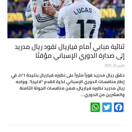
ثنائية مبابي أمام فياريال تقود ريال مدريد
إلى صدارة الدوري الإسباني مؤقتًا
مارس 16, 2025
حقق ريال مدريد فوزاً مثيراً على نظيره فياريال بنتيجة 2/1، في
إطار منافسات الدوري الإسباني لكرة القدم “لاليجا”. وواجه
ريال مدريد نظيره فياريال، ضمن منافسات الجولة الثامنة
والعشرين من الدوري…
WhatsApp
Twitter
Facebook