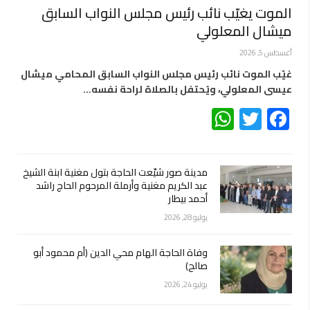
الموت يغيّب نائب رئيس مجلس النواب السابق
ميشال المعلولي
أغسطس 5, 2026
غيّب الموت نائب رئيس مجلس النواب السابق المحامي ميشال
عيسى المعلولي، ويُحتفل بالصلاة لراحة نفسه…
WhatsApp
Twitter
Facebook
مدينة صور شيّعت الحاجة بتول مغنية ابنة الشيخ
عبد الكريم مغنية وأرملة المرحوم الحاج راشد
أحمد بيطار
يوليو 28, 2026
وفاة الحاجة الهام محي الدين (أم محمود أبو
صالح)
يوليو 24, 2026