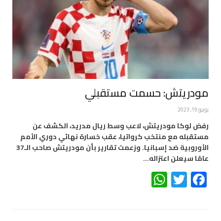
مودريتش: حسمت مستقبلي
يونيو 19, 2023
رفض لوكا مودريتش، لاعب وسط ريال مدريد، الكشف عن
مستقبله مع منتخب كرواتيا، عقب خسارة نهائي دوري الأمم
الأوروبية ضد إسبانيا. وزعمت تقارير بأن مودريتش صاحب الـ37
عامًا سيعلن اعتزاله…
WhatsApp
Twitter
Facebook