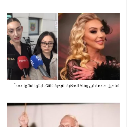
تفاصيل صادمة في وفاة المغنية التركية Güllü.. ابنتها قتلتها عمداً