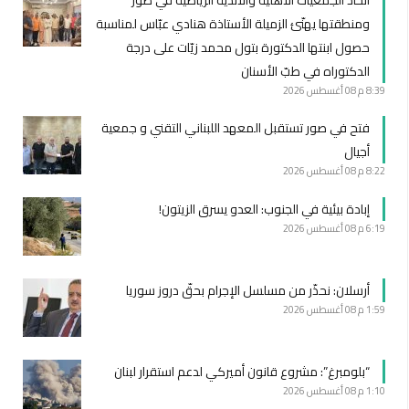
ومنطقتها يهنّئ الزميلة الأستاذة هنادي عبّاس لمناسبة
حصول ابنتها الدكتورة بتول محمد زيّات على درجة
الدكتوراه في طبّ الأسنان
8:39 م
08 أغسطس 2026
فتح في صور تستقبل المعهد اللبناني التقني و جمعية
أجيال
8:22 م
08 أغسطس 2026
إبادة بيئية في الجنوب: العدو يسرق الزيتون!
6:19 م
08 أغسطس 2026
أرسلان: نحذّر من مسلسل الإجرام بحقّ دروز سوريا
1:59 م
08 أغسطس 2026
“بلومبرغ”: مشروع قانون أميركي لدعم استقرار لبنان
1:10 م
08 أغسطس 2026