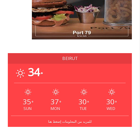
BEIRUT
34
°
35
37
30
30
°
°
°
°
SUN
MON
TUE
WED
للمزيد من المعلومات إضغط هنا