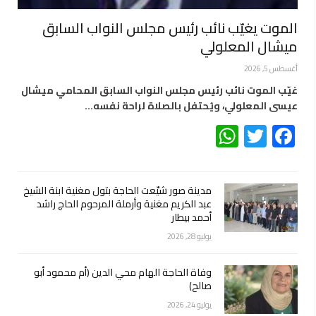
الموت يغيّب نائب رئيس مجلس النواب السابق
ميشال المعلولي
أغسطس 5, 2026
غيّب الموت نائب رئيس مجلس النواب السابق المحامي ميشال
عيسى المعلولي، ويُحتفل بالصلاة لراحة نفسه…
WhatsApp
Twitter
Facebook
مدينة صور شيّعت الحاجة بتول مغنية ابنة الشيخ
عبد الكريم مغنية وأرملة المرحوم الحاج راشد
أحمد بيطار
يوليو 28, 2026
وفاة الحاجة الهام محي الدين (أم محمود أبو
صالح)
يوليو 24, 2026