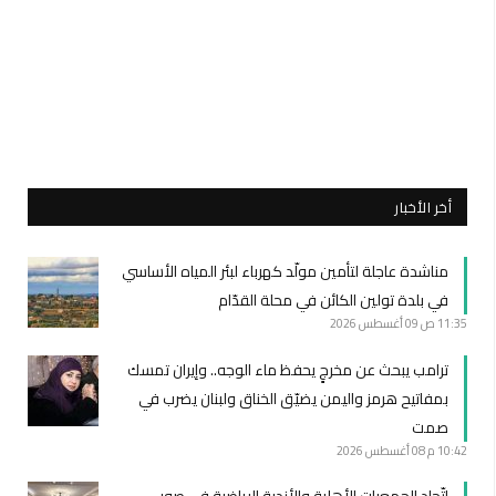
أخر الأخبار
مناشدة عاجلة لتأمين مولّد كهرباء لبئر المياه الأساسي
في بلدة تولين الكائن في محلة القدّام
11:35 ص
09 أغسطس 2026
ترامب يبحث عن مخرجٍ يحفظ ماء الوجه.. وإيران تمسك
بمفاتيح هرمز واليمن يضيّق الخناق ولبنان يضرب في
صمت
10:42 م
08 أغسطس 2026
اتّحاد الجمعيات الأهلية والأندية الرياضية في صور