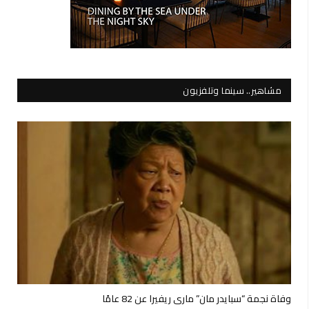
مشاهير.. سينما وتلفزيون
وفاة نجمة “سبايدر مان” ماري ريفيرا عن 82 عامًا