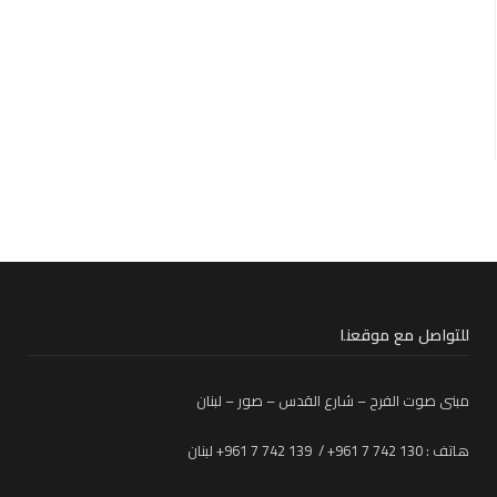
للتواصل مع موقعنا
مبنى صوت الفرح – شارع القدس – صور – لبنان
هاتف : 130 742 7 961+ / 139 742 7 961+ لبنان