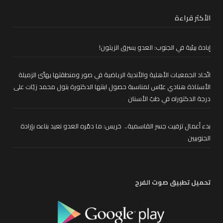
الأكثر قراءة
إبادة بيئية في الجنوب: العدو يسرق الزيتون!
اتّحاد الجمعيات الأهلية والأندية الرياضية في صور ومنطقتها يهنّئ الزميلة
الأستاذة هنادي عبّاس لمناسبة حصول ابنتها الدكتورة بتول محمد زيّات على
درجة الدكتوراه في طبّ الأسنان
بدء أعمال تزفيت جسر القاسمية.. خريس: ما دمّره العدو نعيد بناءه بإرادة
الجنوبيين
تحميل تطبيق صوت الفرح