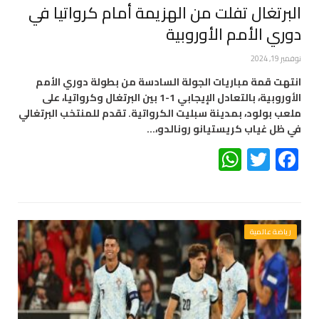
البرتغال تفلت من الهزيمة أمام كرواتيا في
دوري الأمم الأوروبية
نوفمبر 19, 2024
انتهت قمة مباريات الجولة السادسة من بطولة دوري الأمم
الأوروبية، بالتعادل الإيجابي 1-1 بين البرتغال وكرواتيا، على
ملعب بولود، بمدينة سبليت الكرواتية. تقدم للمنتخب البرتغالي
في ظل غياب كريستيانو رونالدو،…
WhatsApp
Twitter
Facebook
رياضة عالمية