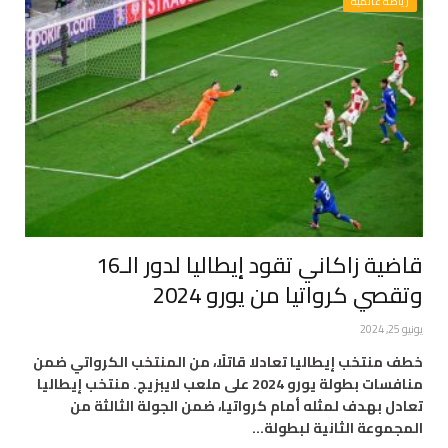
رياضة عالمية
قاضية زاكاني تقود إيطاليا لدور الـ16
وتقصي كرواتيا من يورو 2024
يونيو 25, 2024
خطف منتخب إيطاليا تعادلا قاتلًا، من المنتخب الكرواتي ضمن
منافسات بطولة يورو 2024 على ملعب لايبزيج. منتخب إيطاليا
تعادل بهدف لمثله أمام كرواتيا، ضمن الجولة الثالثة من
المجموعة الثانية لبطولة…