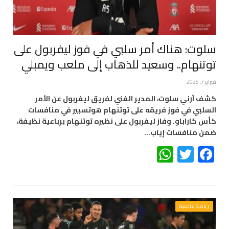
سلوت: هناك أمر سلبي في فوز ليفربول على
توتنهام.. وسعيد للذهاب إلى ملعب ويمبلي
فبراير 7, 2025
كشف آرني سلوت، المدير الفني لفريق ليفربول عن الأمر
السلبي في فوز فريقه على توتنهام هوتسبير في منافسات
كأس كاراباو. وفاز ليفربول على نظيره توتنهام برباعية نظيفة،
ضمن منافسات إياب…
WhatsApp
Twitter
Facebook
رياضة عالمية