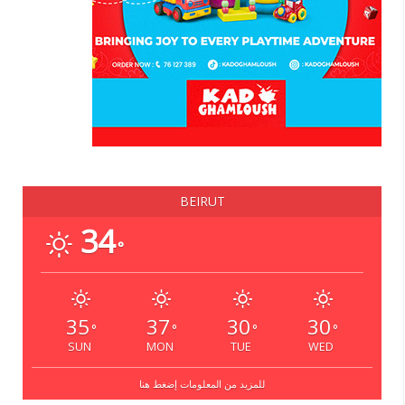
BEIRUT
34
°
35
37
30
30
°
°
°
°
SUN
MON
TUE
WED
للمزيد من المعلومات إضغط هنا