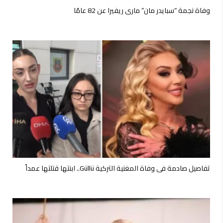
وفاة نجمة “سبايدر مان” ماري ريفيرا عن 82 عامًا
تفاصيل صادمة في وفاة المغنية التركية Güllü.. ابنتها قتلتها عمداً