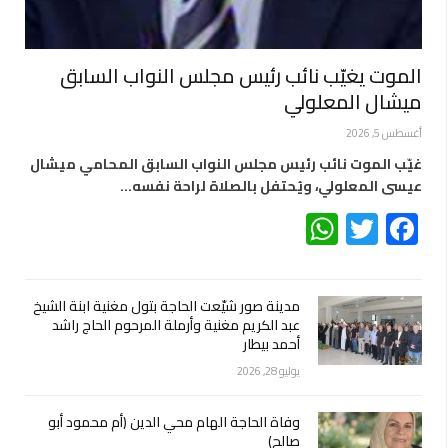
الموت يغيّب نائب رئيس مجلس النواب السابق
ميشال المعلولي
أغسطس 5, 2026
غيّب الموت نائب رئيس مجلس النواب السابق المحامي ميشال
عيسى المعلولي، ويُحتفل بالصلاة لراحة نفسه…
WhatsApp
Twitter
Facebook
مدينة صور شيّعت الحاجة بتول مغنية ابنة الشيخ
عبد الكريم مغنية وأرملة المرحوم الحاج راشد
أحمد بيطار
يوليو 28, 2026
وفاة الحاجة الهام محي الدين (أم محمود أبو
صالح)