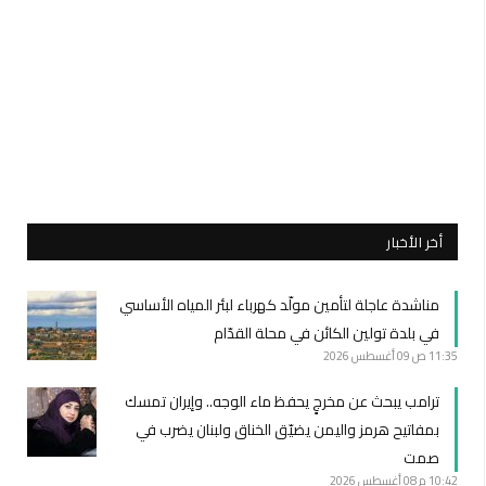
أخر الأخبار
مناشدة عاجلة لتأمين مولّد كهرباء لبئر المياه الأساسي
في بلدة تولين الكائن في محلة القدّام
11:35 ص
09 أغسطس 2026
ترامب يبحث عن مخرجٍ يحفظ ماء الوجه.. وإيران تمسك
بمفاتيح هرمز واليمن يضيّق الخناق ولبنان يضرب في
صمت
10:42 م
08 أغسطس 2026