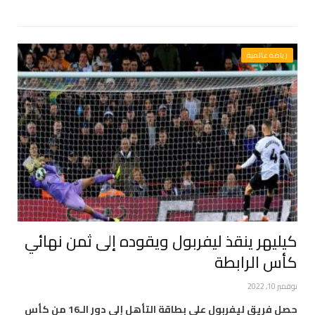
رياضة عالمية
كيليهر ينقذ ليفربول ويقوده إلى ثمن نهائي
كأس الرابطة
نوفمبر 10, 2022
حصل فريق ليفربول على بطاقة التأهل إلى دور الـ16 من كأس