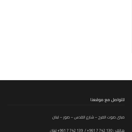
للتواصل مع موقعنا
مبنى صوت الفرح – شارع القدس – صور – لبنان
هاتف : 130 742 7 961+ / 139 742 7 961+ لبنان