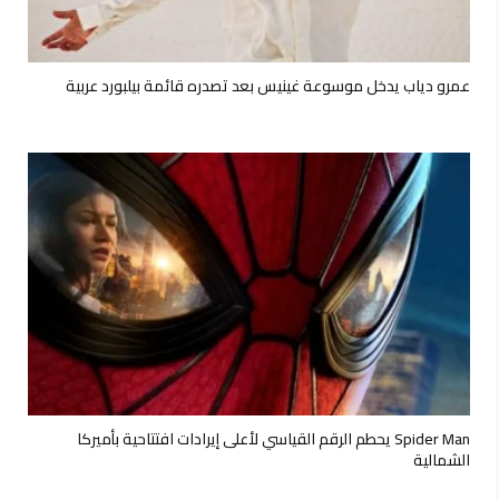
عمرو دياب يدخل موسوعة غينيس بعد تصدره قائمة بيلبورد عربية
Spider Man يحطم الرقم القياسي لأعلى إيرادات افتتاحية بأميركا
الشمالية