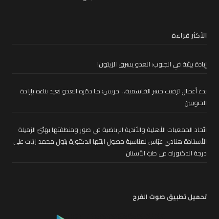
الأكثر قراءة
إبادة بيئية في الجنوب: العدو يسرق الزيتون!
بدء أعمال تزفيت جسر القاسمية.. خريس: ما دمّره العدو نعيد بناءه بإرادة
الجنوبيين
اتّحاد الجمعيات الأهلية والأندية الرياضية في صور ومنطقتها يهنّئ الزميلة
الأستاذة هنادي عبّاس لمناسبة حصول ابنتها الدكتورة بتول محمد زيّات على
درجة الدكتوراه في طبّ الأسنان
تحميل تطبيق صوت الفرح