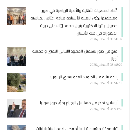
اتّحاد الجمعيات الأهلية والأندية الرياضية في صور
ومنطقتها يهنّئ الزميلة الأستاذة هنادي عبّاس لمناسبة
حصول ابنتها الدكتورة بتول محمد زيّات على درجة
الدكتوراه في طبّ الأسنان
8:39 م
08 أغسطس 2026
فتح في صور تستقبل المعهد اللبناني التقني و جمعية
أجيال
8:22 م
08 أغسطس 2026
إبادة بيئية في الجنوب: العدو يسرق الزيتون!
6:19 م
08 أغسطس 2026
أرسلان: نحذّر من مسلسل الإجرام بحقّ دروز سوريا
1:59 م
08 أغسطس 2026
“بلومبرغ”: مشروع قانون أميركي لدعم استقرار لبنان