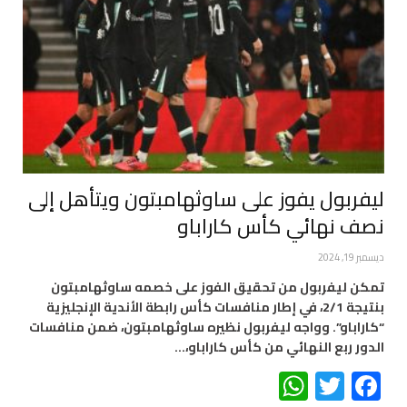
ليفربول يفوز على ساوثهامبتون ويتأهل إلى
نصف نهائي كأس كاراباو
ديسمبر 19, 2024
تمكن ليفربول من تحقيق الفوز على خصمه ساوثهامبتون
بنتيجة 2/1، في إطار منافسات كأس رابطة الأندية الإنجليزية
“كاراباو”. وواجه ليفربول نظيره ساوثهامبتون، ضمن منافسات
الدور ربع النهائي من كأس كاراباو،…
WhatsApp
Twitter
Facebook