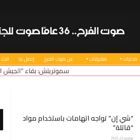
محليات
متفرقات
عن صوت الفرح
إتصل بنا
البث 
سموتريتش: بقاء “الجيش الإسرائيلي” في
“شي إن” تواجه اتهامات باستخدام مواد
“قاتلة”
نوفمبر 22, 2025