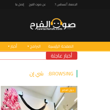
الجمعة, أغسطس 7
عن صوت الفرح
إتصل بنا
الصفحة الرئيسية
البرامج
أخبار
أخبار عاجلة
BROWSING:
شي إن
حول العالم