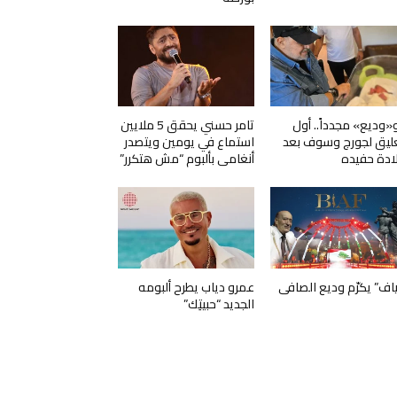
و«وديع» مجدداً.. أول
تامر حسني يحقق 5 ملايين
ليق لجورج وسوف بعد
استماع في يومين ويتصدر
ادة حفيده
أنغامي بألبوم “مش هتكرر”
ياف” يكرّم وديع الصافي
عمرو دياب يطرح ألبومه
الجديد “حبيتِك”