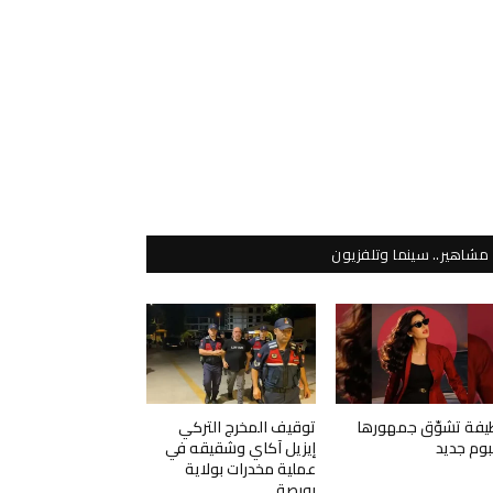
مشاهير.. سينما وتلفزيون
يفة تشوّق جمهورها
توقيف المخرج التركي
لبوم جديد
إيزيل آكاي وشقيقه في
عملية مخدرات بولاية
بورصة