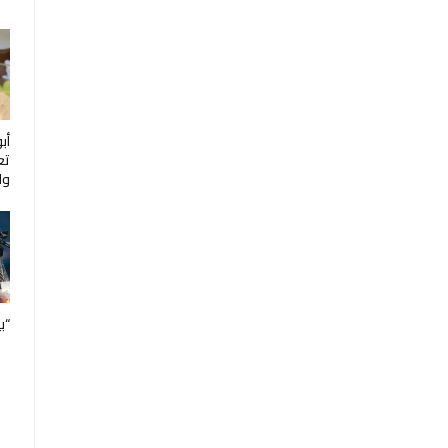
أب
تع
ول
“ب