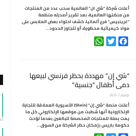
أعلنت شركة “شي ان” العالمية سحب عدد من المنتجات
من منصّتها العالمية، بعد تقرير أصدرته منظمة
“غرينبيس” فرع ألمانيا، كشف احتواء بعض الملابس على
مواد كيميائية محظورة، أو تتجاوز الحدود…
WhatsApp
Twitter
Facebook
“شي إن” مهددة بحظر فرنسي لبيعها
دمى أطفال “جنسية”
نوفمبر 7, 2025
أعلنت منصة “شي إن” (Shein) الآسيوية العملاقة للتجارة
الإلكترونية أنها شطبت من موقعها الإلكتروني كل ما
يمت بِصلة للمنتجات المخصصة للبالغين بعدما لوّحت
:13
حكومة باريس بإمكان حظر الشركة من السوق…