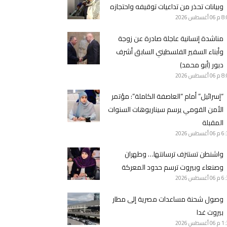
وبيانات تحذر من تداعيات توقيفه واحتجازه
8 م
06 أغسطس 2026
مناشدة إنسانية عاجلة صادرة عن زوجة
وأبناء السفير الفلسطيني السابق أشرف
دبور (أبو محمد)
8 م
06 أغسطس 2026
“إسرائيل” أمام “العاصفة الكاملة”: مؤتمر
الأمن القومي يرسم سيناريوهات السنوات
المقبلة
6 م
06 أغسطس 2026
واشنطن تستنزف ترسانتها… وطهران
وصنعاء وبيروت ترسم حدود المعركة
6 م
06 أغسطس 2026
وصول شحنة مساعدات مصرية إلى مطار
بيروت غدا
1 م
06 أغسطس 2026