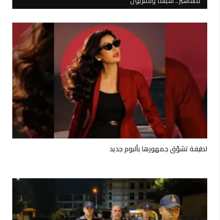
مشاهير.. سينما وتلفزيون
لطيفة تشوّق جمهورها بألبوم جديد