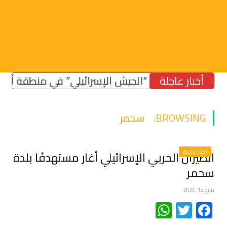
أخبار عاجلة
تريتش: بقاء “الجيش الإسرائيلي” في منطقة أمنية ف
BROWSING:
سحمر
أخبار عاجلة
الطيران الحربي الإسرائيلي أغار مستهدفًا بلدة
سحمر
مايو 14, 2026
WhatsApp
Twitter
Facebook