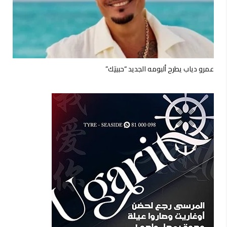
عمرو دياب يطرح ألبومه الجديد “حبيتِك”