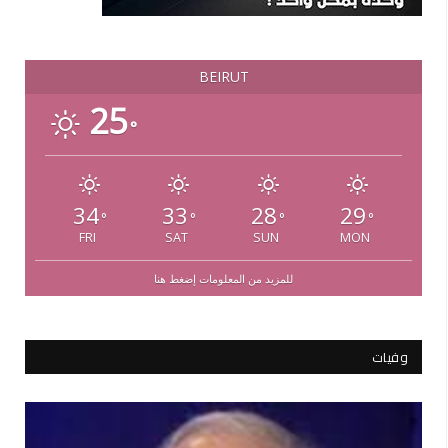
BEIRUT
25
°
34
33
28
29
°
°
°
°
FRI
SAT
SUN
MON
للمزيد من المعلومات إضغط هنا
وفيات