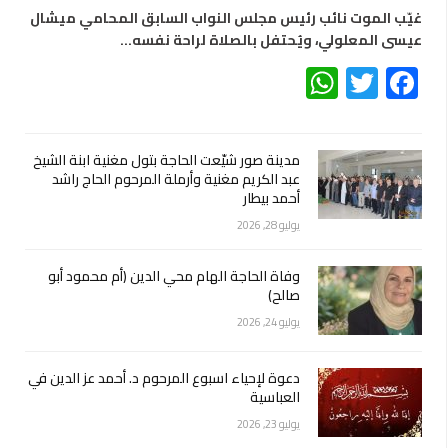
غيّب الموت نائب رئيس مجلس النواب السابق المحامي ميشال
عيسى المعلولي، ويُحتفل بالصلاة لراحة نفسه…
WhatsApp
Twitter
Facebook
مدينة صور شيّعت الحاجة بتول مغنية ابنة الشيخ
عبد الكريم مغنية وأرملة المرحوم الحاج راشد
أحمد بيطار
يوليو 28, 2026
وفاة الحاجة الهام محي الدين (أم محمود أبو
صالح)
يوليو 24, 2026
دعوة لإحياء اسبوع المرحوم د. أحمد عز الدين في
العباسية
يوليو 23, 2026