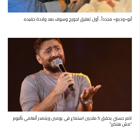
أبو«وديع» مجدداً.. أول تعليق لجورج وسوف بعد ولادة حفيده
تامر حسني يحقق 5 ملايين استماع في يومين ويتصدر أنغامي بألبوم
“مش هتكرر”