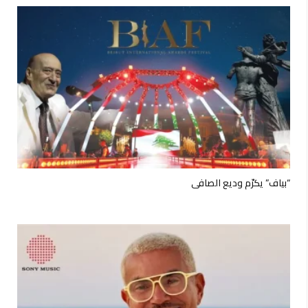
“بياف” يكرّم وديع الصافي