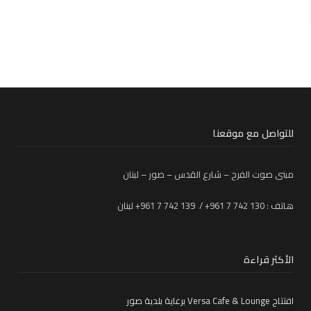
للتواصل مع موقعنا
مبنى صوت الفرح – شارع القدس – صور – لبنان
هاتف : 130 742 7 961+ / 139 742 7 961+ لبنان
الأكثر قراءة
افتتاح Versa Cafe & Lounge برعاية بلدية صور