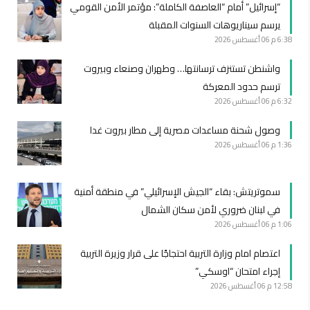
“إسرائيل” أمام “العاصفة الكاملة”: مؤتمر الأمن القومي
يرسم سيناريوهات السنوات المقبلة
6:38 م
06 أغسطس 2026
واشنطن تستنزف ترسانتها… وطهران وصنعاء وبيروت
ترسم حدود المعركة
6:32 م
06 أغسطس 2026
وصول شحنة مساعدات مصرية إلى مطار بيروت غدا
1:36 م
06 أغسطس 2026
سموتريتش: بقاء “الجيش الإسرائيلي” في منطقة أمنية
في لبنان ضروري لأمن سكان الشمال
1:06 م
06 أغسطس 2026
اعتصام امام وزارة التربية احتجاجًا على قرار وزيرة التربية
إجراء امتحان “اوسكي”
12:58 م
06 أغسطس 2026