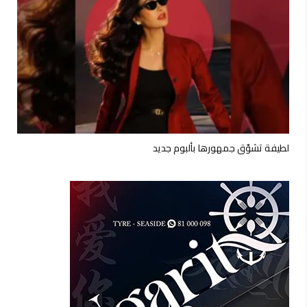
لطيفة تشوّق جمهورها بألبوم جديد