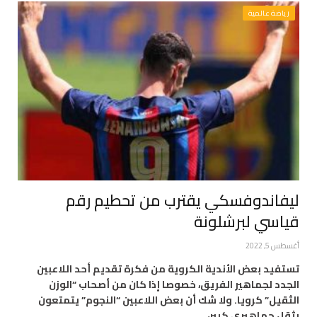
رياضة عالمية
ليفاندوفسكي يقترب من تحطيم رقم
قياسي لبرشلونة
أغسطس 5, 2022
تستفيد بعض الأندية الكروية من فكرة تقديم أحد اللاعبين
الجدد لجماهير الفريق، خصوصا إذا كان من أصحاب “الوزن
الثقيل” كرويا. ولا شك أن بعض اللاعبين “النجوم” يتمتعون
بثقل جماهيري كبير،…