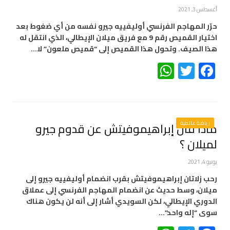
أغسطس 3, 2021
حرّر المهاجم الفرنسي أوليفييه جيرو نفسه من أي ضغوط بعد
اختيار القميص رقم 9 مع فريق ميلان الإيطالي، الذي انتقل له
هذا الصيف. وتحول هذا القميص إلى “قميص ملعون” لا…
WhatsApp
Twitter
Facebook
رياضة عالمية
ماذا قال إبراهيموفيتش عن قدوم جيرو
لميلان ؟
يونيو 4, 2021
رحب زلاتان إبراهيموفيتش بقرب انضمام أوليفييه جيرو إلى
ميلان، وسط حديث عن انضمام المهاجم الفرنسي إلى عملاق
الدوري الإيطالي، لكن السويدي أشار إلى أنه لن يكون هناك
سوى “إله واحد”…