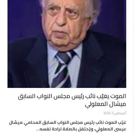
الموت يغيّب نائب رئيس مجلس النواب السابق
ميشال المعلولي
أغسطس 5, 2026
غيّب الموت نائب رئيس مجلس النواب السابق المحامي ميشال
عيسى المعلولي، ويُحتفل بالصلاة لراحة نفسه…