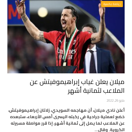
رياضة عالمية
ميلان يعلن غياب إبراهيموفيتش عن
الملاعب لثمانية أشهر
مايو 26, 2022
أعلن نادي ميلان، أن مهاجمه السويدي، زلاتان إبراهيموفيتش،
خضع لعملية جراحية في ركبته اليسرى أمس الأربعاء، ستبعده
عن الملاعب لما يصل إلى ثمانية أشهر، إذا قرر مواصلة مسيرته
الكروية. وقال…