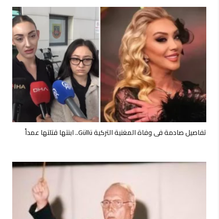
تفاصيل صادمة في وفاة المغنية التركية Güllü.. ابنتها قتلتها عمداً