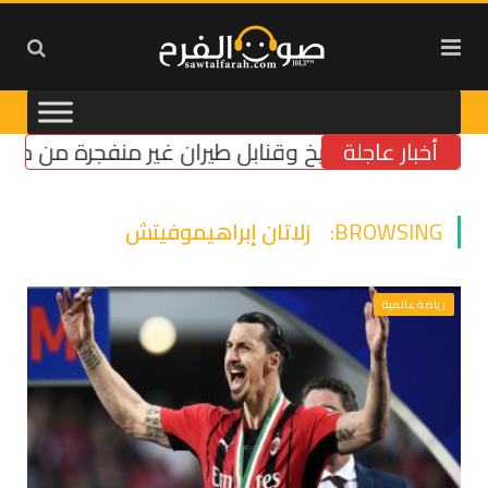
أخبار عاجلة
كيك صواريخ وقنابل طيران غير منفجرة من مخلفات العدو
BROWSING:
زلاتان إبراهيموفيتش
رياضة عالمية