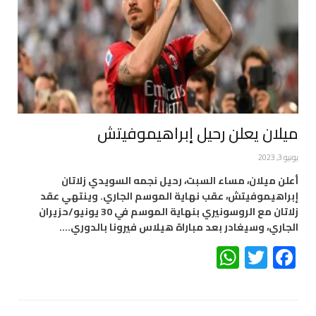
ميلان يعلن رحيل إبراهيموفيتش
يونيو 3, 2023
أعلن ميلان، مساء السبت، رحيل نجمه السويدي زلاتان
إبراهيموفيتش، عقب نهاية الموسم الجاري. وينتهي عقد
زلاتان مع الروسونيري بنهاية الموسم في 30 يونيو/حزيران
الجاري، وسيغادر بعد مباراة هيلاس فيرونا بالدوري.…
WhatsApp
Twitter
Facebook