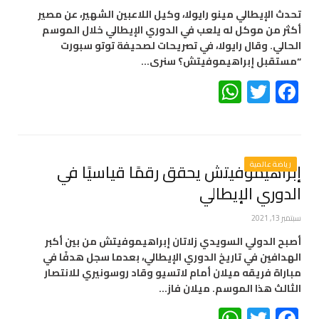
تحدث الإيطالي مينو رايولا، وكيل اللاعبين الشهير، عن مصير
أكثر من موكل له يلعب في الدوري الإيطالي خلال الموسم
الحالي. وقال رايولا، في تصريحات لصحيفة توتو سبورت
“مستقبل إبراهيموفيتش؟ سنرى…
WhatsApp
Twitter
Facebook
رياضة عالمية
إبراهيموفيتش يحقق رقمًا قياسيًا في
الدوري الإيطالي
سبتمبر 13, 2021
أصبح الدولي السويدي زلاتان إبراهيموفيتش من بين أكبر
الهدافين في تاريخ الدوري الإيطالي، بعدما سجل هدفًا في
مباراة فريقه ميلان أمام لاتسيو وقاد روسونيري للانتصار
الثالث هذا الموسم. ميلان فاز…
WhatsApp
Twitter
Facebook