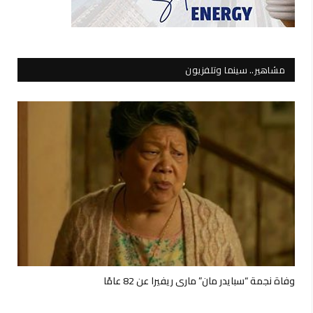
مشاهير.. سينما وتلفزيون
وفاة نجمة “سبايدر مان” ماري ريفيرا عن 82 عامًا