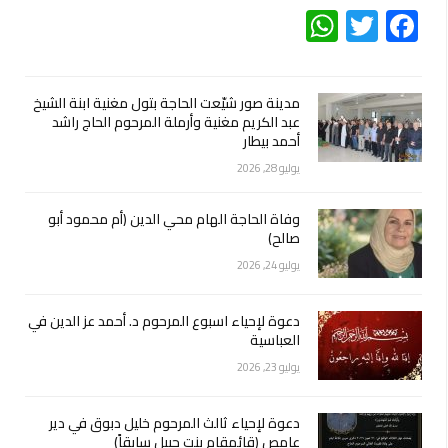
WhatsApp
Twitter
Facebook
مدينة صور شيّعت الحاجة بتول مغنية ابنة الشيخ
عبد الكريم مغنية وأرملة المرحوم الحاج راشد
أحمد بيطار
يوليو 28, 2026
وفاة الحاجة الهام محي الدين (أم محمود أبو
صالح)
يوليو 24, 2026
دعوة لإحياء اسبوع المرحوم د. أحمد عز الدين في
العباسية
يوليو 23, 2026
دعوة لإحياء ثالث المرحوم خليل دبوق في دير
عامص (قائمقام بنت جبيل سابقاً)