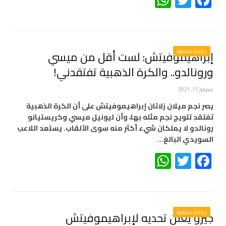
رياضة عالمية
إبراهيموفيتش: لست أقل من ميسي
ورونالدو.. والكرة الذهبية تفتقدني!
سبتمبر 11, 2021
يصر نجم ميلان زلاتان إبراهيموفيتش على أن الكرة الذهبية
تفتقد تتويج نجم مثله بها، وأن ليونيل ميسي وكريستيانو
رونالدو لا يملكان شيء أكثر منه سوى الألقاب. يستعد اللاعب
السويدي البالغ…
WhatsApp
Twitter
Facebook
رياضة عالمية
جيرو يُعلن تحديه لإبراهيموفيتش