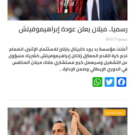
رسميا.. ميلان يعلن عودة إبراهيموفيتش
ديسمبر 11, 2023
أعلنت مؤسسة رد بيرد كابيتال بارتنرز للاستثمار، الإثنين، انضمام
نجم كرة القدم المعتزل زلاتان إبراهيموفيتش كشريك مسؤول
عن التشغيل وسيعمل كبير مستشاري ملاك ميلان المنافس
في الدوري الإيطالي وضمن الإدارة…
WhatsApp
Twitter
Facebook
رياضة عالمية