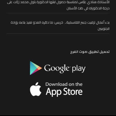
الأستاذة هنادي عبّاس لمناسبة حصول ابنتها الدكتورة بتول محمد زيّات على
درجة الدكتوراه في طبّ الأسنان
بدء أعمال تزفيت جسر القاسمية.. خريس: ما دمّره العدو نعيد بناءه بإرادة
الجنوبيين
تحميل تطبيق صوت الفرح