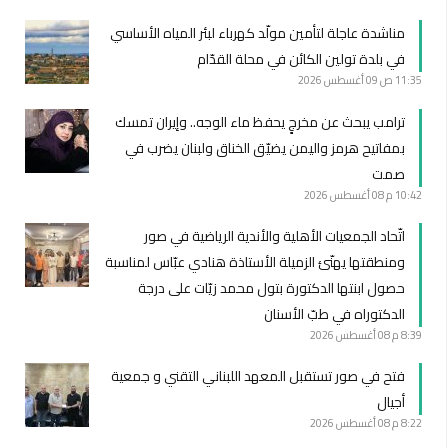
مناشدة عاجلة لتأمين مولّد كهرباء لبئر المياه الأساسي
في بلدة تولين الكائن في محلة القدّام
11:35 ص
09 أغسطس 2026
ترامب يبحث عن مخرجٍ يحفظ ماء الوجه.. وإيران تمسك
بمفاتيح هرمز واليمن يضيّق الخناق ولبنان يضرب في
صمت
10:42 م
08 أغسطس 2026
اتّحاد الجمعيات الأهلية والأندية الرياضية في صور
ومنطقتها يهنّئ الزميلة الأستاذة هنادي عبّاس لمناسبة
حصول ابنتها الدكتورة بتول محمد زيّات على درجة
الدكتوراه في طبّ الأسنان
8:39 م
08 أغسطس 2026
فتح في صور تستقبل المعهد اللبناني التقني و جمعية
أجيال
8:22 م
08 أغسطس 2026