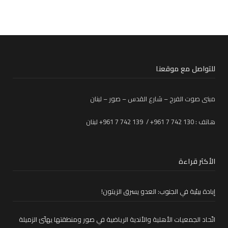
للتواصل مع موقعنا
مبنى صوت الفرح – شارع القدس – صور – لبنان
هاتف : 130 742 7 961+ / 139 742 7 961+ لبنان
الأكثر قراءة
إبادة بيئية في الجنوب: العدو يسرق الزيتون!
اتّحاد الجمعيات الأهلية والأندية الرياضية في صور ومنطقتها يهنّئ الزميلة