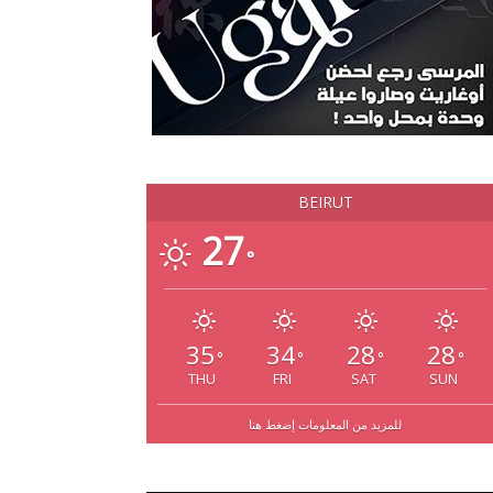
BEIRUT
27
°
35
34
28
28
°
°
°
°
THU
FRI
SAT
SUN
للمزيد من المعلومات إضغط هنا