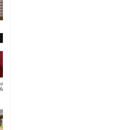
لط
بأ