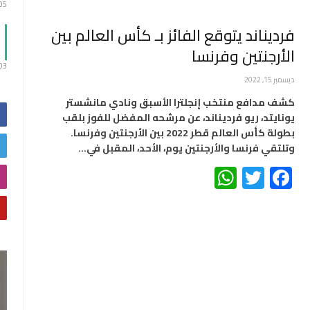
:05
فرديناند يتوقع الفائز بـ كأس العالم بين
الأرجنتين وفرنسا
:03
ديسمبر 15, 2022
كشف مدافع منتخب إنجلترا الأسبق ونادي مانشستر
يونايتد، ريو فرديناند، عن مرشحه المفضل للفوز بلقب
بطولة كأس العالم قطر 2022 بين الأرجنتين وفرنسا.
وتلتقي فرنسا والأرجنتين يوم، الأحد، المقبل في…
WhatsApp
Twitter
Facebook