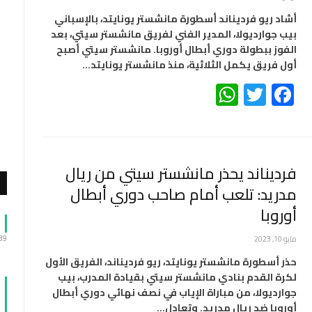
أشاد ريو فرديناند أسطورة مانشستر يونايتد، بالإسباني
بيب جوارديولا، المدير الفني لفريق مانشستر سيتي، بعد
الفوز ببطولة دوري أبطال أوروبا. مانشستر سيتي أصبح
أول فريق يكمل الثلاثية، منذ مانشستر يونايتد…
WhatsApp
Twitter
Facebook
فرديناند يحذر مانشستر سيتي من ريال
مدريد: تلعب أمام صاحب دوري أبطال
أوروبا
:39
مايو 10, 2023
حذر أسطورة مانشستر يونايتد، ريو فرديناند، الفريق الأول
لكرة القدم بنادي مانشستر سيتي بقيادة المدرب، بيب
جوارديولا، من مباراة الإياب في نصف نهائي دوري أبطال
أوروبا ضد ريال مدريد. وتعادل…