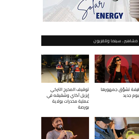
مشاهير.. سينما وتلفزيون
يفة تشوّق جمهورها
توقيف المخرج التركي
لبوم جديد
إيزيل آكاي وشقيقه في
عملية مخدرات بولاية
بورصة