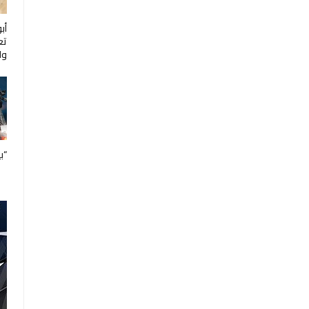
أب
تع
ول
“ب