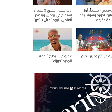
و«وديع» مجدداً.. أول
تامر حسني يحقق 5 ملايين
ليق لجورج وسوف بعد
استماع في يومين ويتصدر
ادة حفيده
أنغامي بألبوم “مش هتكرر”
ياف” يكرّم وديع الصافي
عمرو دياب يطرح ألبومه
الجديد “حبيتِك”