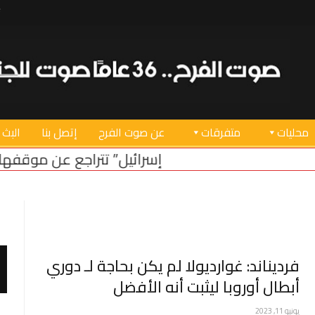
محليات
متفرقات
عن صوت الفرح
إتصل بنا
البث 
“إسرائيل” تتراجع عن موقفها من الحدود البري
فرديناند: غوارديولا لم يكن بحاجة لـ دوري
أبطال أوروبا ليثبت أنه الأفضل
يونيو 11, 2023