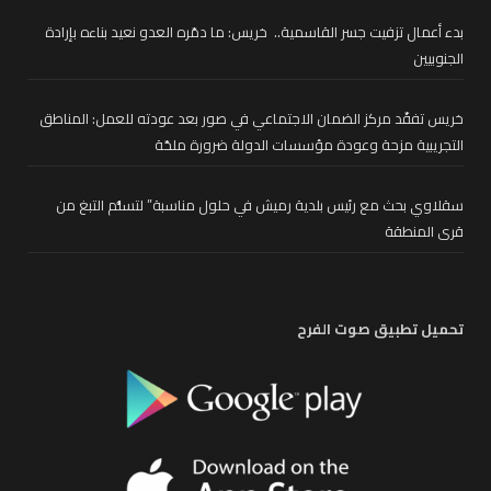
بدء أعمال تزفيت جسر القاسمية.. خريس: ما دمّره العدو نعيد بناءه بإرادة
الجنوبيين
خريس تفقّد مركز الضمان الاجتماعي في صور بعد عودته للعمل: المناطق
التجريبية مزحة وعودة مؤسسات الدولة ضرورة ملحّة
سقلاوي بحث مع رئيس بلدية رميش في حلول مناسبة” لتسلُّم التبغ من
قرى المنطقة
تحميل تطبيق صوت الفرح