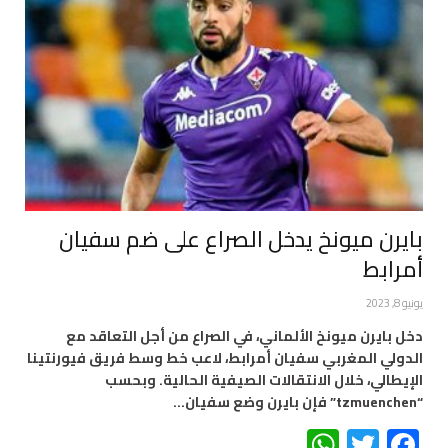
بايرن ميونخ يدخل الصراع على ضم سفيان
أمرابط
يونيو 8, 2023
دخل بايرن ميونخ الألماني، في الصراع من أجل التعاقد مع
الدولي المغربي سفيان أمرابط، لاعب خط وسط فريق فيورنتينا
الإيطالي، خلال الانتقالات الصيفية الحالية. وبحسب
“tzmuenchen” فإن بايرن وضع سفيان…
WhatsApp
Twitter
Facebook