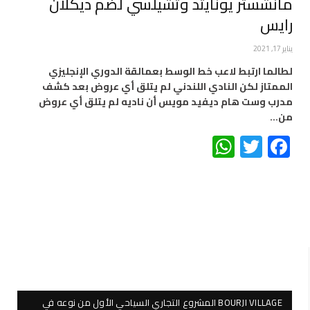
مانشستر يونايتد وتشيلسي لضم ديكلان
رايس
يناير 17, 2021
لطالما ارتبط لاعب خط الوسط بعمالقة الدوري الإنجليزي
الممتاز لكن النادي اللندني لم يتلق أي عروض بعد كشف
مدرب وست هام ديفيد مويس أن ناديه لم يتلق أي عروض
من…
WhatsApp
Twitter
Facebook
BOURJI VILLAGE المشروع التجاري السياحي الأول من نوعه في