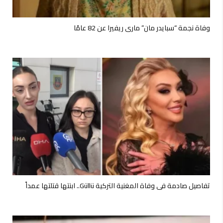
وفاة نجمة “سبايدر مان” ماري ريفيرا عن 82 عامًا
تفاصيل صادمة في وفاة المغنية التركية Güllü.. ابنتها قتلتها عمداً