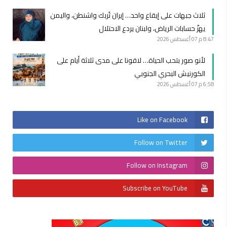
ثلاث جبهات على إيقاع واحد… إيران تُربك واشنطن، واليمن
يهزّ حسابات الرياض، ولبنان يردع الاحتلال
8:47 م
07 أغسطس 2026
لأنو صور بتحب الحياة… لاقونا على مدى ثلاثة أيام على
الكورنيش البحري الجنوبي
6:58 م
07 أغسطس 2026
Like on Facebook
Follow on Twitter
Follow on Instagram
Subscribe on YouTube