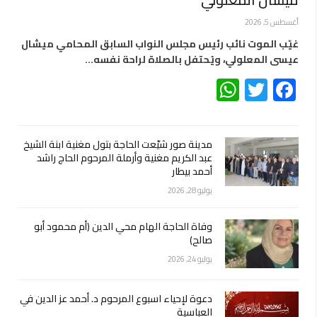
أغسطس 5, 2026
غيّب الموت نائب رئيس مجلس النواب السابق المحامي ميشال
عيسى المعلولي، ويُحتفل بالصلاة لراحة نفسه…
WhatsApp
Twitter
Facebook
مدينة صور شيّعت الحاجة بتول مغنية ابنة الشيخ
عبد الكريم مغنية وأرملة المرحوم الحاج راشد
أحمد بيطار
يوليو 28, 2026
وفاة الحاجة الهام محي الدين (أم محمود أبو
صالح)
يوليو 24, 2026
دعوة لإحياء اسبوع المرحوم د. أحمد عز الدين في
العباسية