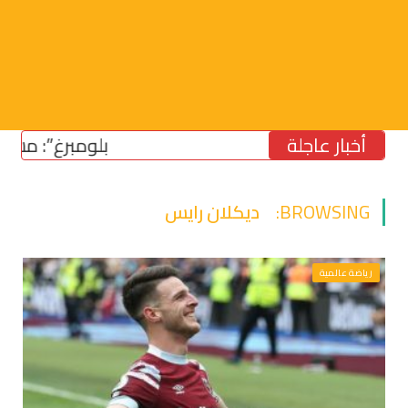
أخبار عاجلة
“بلومبرغ”: مشروع قان
BROWSING:
ديكلان رايس
رياضة عالمية