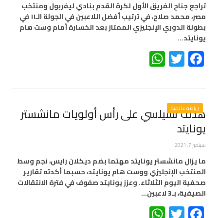
تراجع جناح الفريق الأول لكرة القدم بنادي ليفربول ومنتخب
مصر، محمد صلاح، في ترتيب أفضل اللاعبين في الجولة الـ١١ في
بطولة الدوري الإنجليزي الممتاز بعد الخسارة أمام وست هام
يونايتد…
WhatsApp
Twitter
Facebook
رياضة عالمية
هدف تشيلسي على رأس أولويات مانشستر
يونايتد
سبتمبر 7, 2021
ما يزال مانشستر يونايتد مهتما بضم ديكلان رايس، نجم وسط
المنتخب الإنجليزي ووست هام يونايتد، حسبما أكدته تقارير
صحفية اليوم الثلاثاء. وعزز يونايتد صفوف في فترة الانتقالات
الصيفية، بـ3 لاعبين…
WhatsApp
Twitter
Facebook