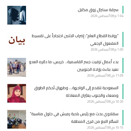
سرقة سنترال زوق مكايل
1:04 م
08 أغسطس 2026
“روابط القطاع العام”: إضراب الاثنين احتجاجاً على تقسيط
المفعول الرجعي
1:00 م
08 أغسطس 2026
بدء أعمال تزفيت جسر القاسمية.. خريس: ما دمّره العدو
نعيد بناءه بإرادة الجنوبيين
11:09 ص
08 أغسطس 2026
السعودية تتقدم إلى الواجهة… وطهران تُحكم الطوق
وصنعاء والجنوب يغيّران المعادلة
10:20 ص
08 أغسطس 2026
سقلاوي بحث مع رئيس بلدية رميش في حلول مناسبة”
لتسلُّم التبغ من قرى المنطقة
10:15 ص
08 أغسطس 2026