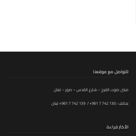
للتواصل مع موقعنا
مبنى صوت الفرح – شارع القدس – صور – لبنان
هاتف : 130 742 7 961+ / 139 742 7 961+ لبنان
الأكثر قراءة