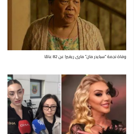
وفاة نجمة “سبايدر مان” ماري ريفيرا عن 82 عامًا