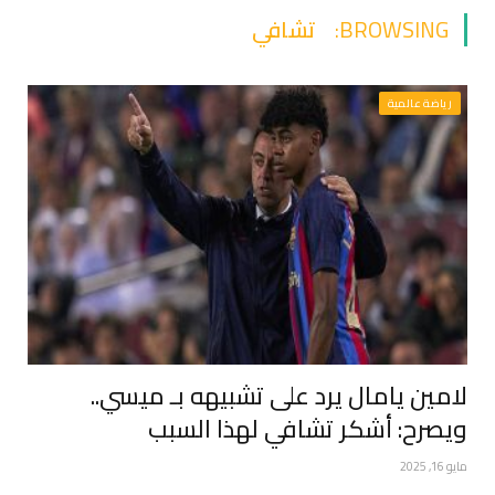
BROWSING:
تشافي
رياضة عالمية
لامين يامال يرد على تشبيهه بـ ميسي..
ويصرح: أشكر تشافي لهذا السبب
مايو 16, 2025