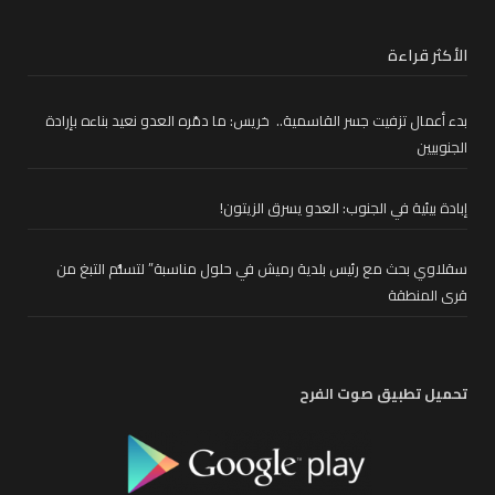
الأكثر قراءة
بدء أعمال تزفيت جسر القاسمية.. خريس: ما دمّره العدو نعيد بناءه بإرادة
الجنوبيين
إبادة بيئية في الجنوب: العدو يسرق الزيتون!
سقلاوي بحث مع رئيس بلدية رميش في حلول مناسبة” لتسلُّم التبغ من
قرى المنطقة
تحميل تطبيق صوت الفرح