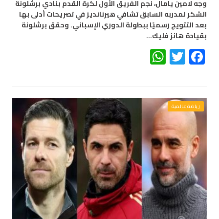
وجه لامين يامال، نجم الفريق الأول لكرة القدم بنادي برشلونة
الشكر لمدربه السابق تشافي هيرنانديز في تصريحات أدلى بها
بعد التتويج رسميًا ببطولة الدوري الإسباني. وحقق برشلونة
بقيادة هانز فليك…
WhatsApp
Twitter
Facebook
رياضة عالمية