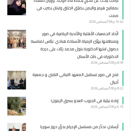
ترامب يبحث عن مخرجٍ يحفظ ماء الوجه.. وإيران تمسك
بمفاتيح هرمز واليمن يضيّق الخناق ولبنان يضرب في
صمت
10:42 م
08 أغسطس 2026
اتّحاد الجمعيات الأهلية والأندية الرياضية في صور
ومنطقتها يهنّئ الزميلة الأستاذة هنادي عبّاس لمناسبة
حصول ابنتها الدكتورة بتول محمد زيّات على درجة
الدكتوراه في طبّ الأسنان
8:39 م
08 أغسطس 2026
فتح في صور تستقبل المعهد اللبناني التقني و جمعية
أجيال
8:22 م
08 أغسطس 2026
إبادة بيئية في الجنوب: العدو يسرق الزيتون!
6:19 م
08 أغسطس 2026
أرسلان: نحذّر من مسلسل الإجرام بحقّ دروز سوريا