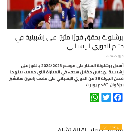
برشلونة يحقق فوزًا مثيرًا على إشبيلية في
ختام الدوري الإسباني
مايو 27, 2024
أسدل برشلونة الستار على موسم 2023\2024 بالفوز على
إشبيلية بهدفين مقابل هدف، في المباراة التي جمعت بينهما
ضمن الجولة 38 من الدوري الإسباني على ملعب رامون سانشيز
بيزخوان. تقدم روبرت…
WhatsApp
Twitter
Facebook
رياضة عالمية
برشلونة يعلن إقالة تشافي