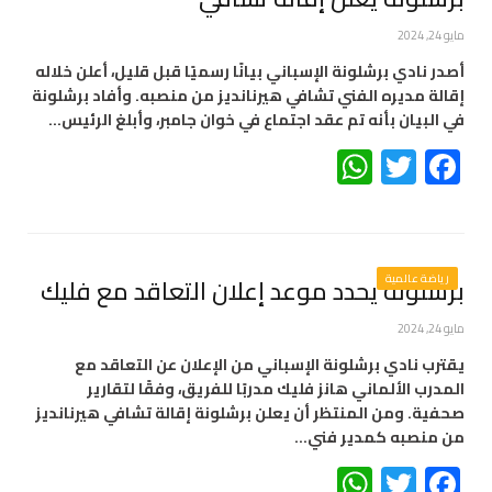
مايو 24, 2024
أصدر نادي برشلونة الإسباني بيانًا رسميًا قبل قليل، أعلن خلاله
إقالة مديره الفني تشافي هيرنانديز من منصبه. وأفاد برشلونة
في البيان بأنه تم عقد اجتماع في خوان جامبر، وأبلغ الرئيس…
WhatsApp
Twitter
Facebook
رياضة عالمية
برشلونة يحدد موعد إعلان التعاقد مع فليك
مايو 24, 2024
يقترب نادي برشلونة الإسباني من الإعلان عن التعاقد مع
المدرب الألماني هانز فليك مدربًا للفريق، وفقًا لتقارير
صحفية. ومن المنتظر أن يعلن برشلونة إقالة تشافي هيرنانديز
من منصبه كمدير فني…
WhatsApp
Twitter
Facebook