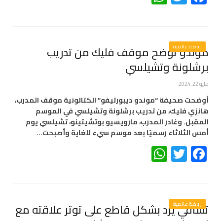
رياضة عالمية
موندو توضح موقف فليك من تدريب
برشلونة وتشيلسي
مايو 22, 2024
أوضحت صحيفة “موندو ديبورتيفو” الكتالونية موقف المدرب،
هانزي فليك، من تدريب برشلونة وتشيلسي في الموسم
المقبل. وغادر المدرب، مارويسيو بوتشيتينو، تشيلسي يوم
أمس الثلاثاء رسميًا بعد موسم سيء للغاية وأصبحت…
WhatsApp
Twitter
Facebook
رياضة عالمية
تشافي يرد بشكل قاطع على توتر علاقته مع