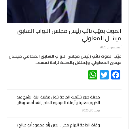
الموت يغيّب نائب رئيس مجلس النواب السابق
ميشال المعلولي
أغسطس 5, 2026
غيّب الموت نائب رئيس مجلس النواب السابق المحامي ميشال
عيسى المعلولي، ويُحتفل بالصلاة لراحة نفسه…
WhatsApp
Twitter
Facebook
مدينة صور شيّعت الحاجة بتول مغنية ابنة الشيخ عبد
الكريم مغنية وأرملة المرحوم الحاج راشد أحمد بيطار
يوليو 28, 2026
وفاة الحاجة الهام محي الدين (أم محمود أبو صالح)