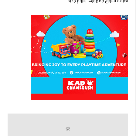
لطيفة تشوّق جمهورها بألبوم جديد