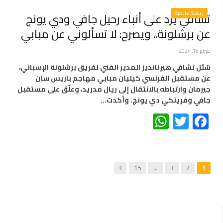
رياضة عالمية
تشافي يرد على أنباء رحيل جافي ودي يونج
عن برشلونة.. ويصرح: لا تسألوني عن مبابي
فبراير 16, 2024
سُئل تشافي هيرنانديز المدير الفني لفريق برشلونة الإسباني،
عن مستقبل الفرنسي كيليان مبابي مهاجم باريس سان
جيرمان وارتباطه بالانتقال إلى ريال مدريد، وعلّق على مستقبل
جافي وفرينكي دي يونج. وأكدت…
WhatsApp
Twitter
Facebook
Next
15
…
3
2
1