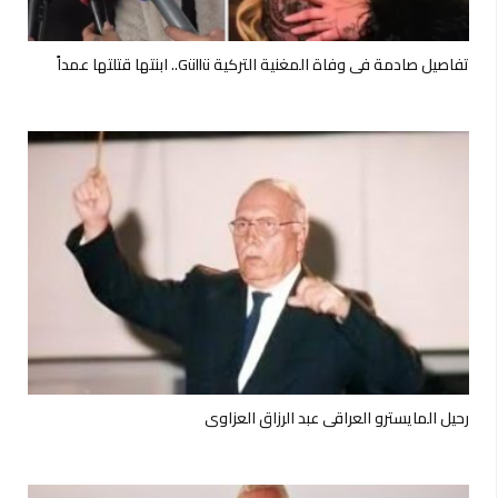
تفاصيل صادمة في وفاة المغنية التركية Güllü.. ابنتها قتلتها عمداً
رحيل المايسترو العراقي عبد الرزاق العزاوي