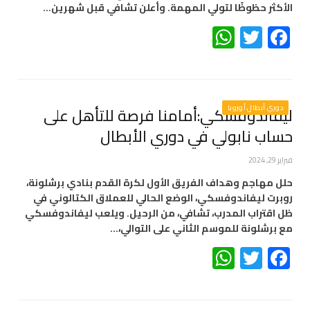
الأكثر حظوظًا لتولي المهمة. وأعلن تشافي قبل شهرين…
WhatsApp
Twitter
Facebook
دوري أبطال أوروبا
ليفاندوفسكي:أمامنا فرصة للتأهل على
حساب نابولي في دوري الأبطال
فبراير 29, 2024
حلل مهاجم وهداف الفريق الأول لكرة القدم بنادي برشلونة،
روبرت ليفاندوفسكي، الوضع الحالي للعملاق الكتالوني في
ظل اقتراب المدرب، تشافي، من الرحيل. ويلعب ليفاندوفسكي
مع برشلونة للموسم الثاني على التوالي،…
WhatsApp
Twitter
Facebook