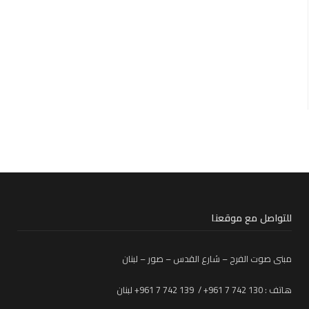
للتواصل مع موقعنا
مبنى صوت الفرح – شارع القدس – صور – لبنان
هاتف : 130 742 7 961+ / 139 742 7 961+ لبنان