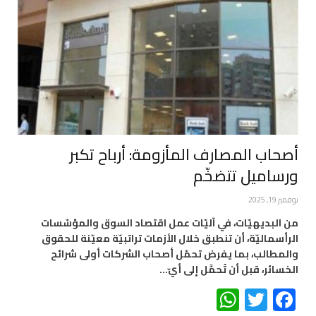
أصحاب المصارف المأزومة: أرباح تكبر
ورساميل تتضخّم
نوفمبر 19, 2025
من البديهيّات، في آليّات عمل اقتصاد السوق والمؤسّسات
الرأسماليّة، أن تنطبق خلال الأزمات تراتبيّة معيّنة للحقوق
والمطالب، بما يفرض تحمّل أصحاب الشركات أولى شرائح
الخسائر، قبل أن تُحمَّل إلى أيّ…
WhatsApp
Twitter
Facebook