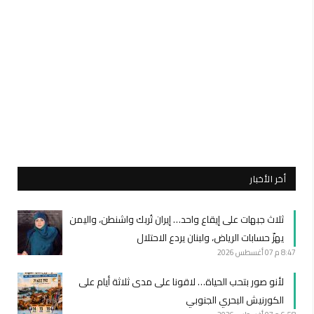
أخر الأخبار
ثلاث جبهات على إيقاع واحد… إيران تُربك واشنطن، واليمن
يهزّ حسابات الرياض، ولبنان يردع الاحتلال
8:47 م
07 أغسطس 2026
لأنو صور بتحب الحياة… لاقونا على مدى ثلاثة أيام على
الكورنيش البحري الجنوبي