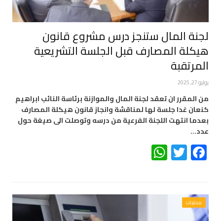
لجنة المال ستنجز درس مشروع قانون
هيكلة المصارف قبل الجلسة التشريعية
المرتقبة
يوليو 27, 2025
من المقرر ان تعقد لجنة المال والموازنة برئاسة النائب ابراهيم
كنعان غدا جلسة لها لمناقشة وانجاز قانون هيكلة المصارف
بعدما انتهت اللجنة الفرعية من درسه وتوصلت الى صيغة حول
عدد…
WhatsApp
Twitter
Facebook
محليات