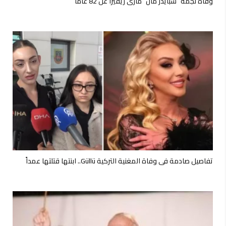
وفاة نجمة “سبايدر مان” ماري ريفيرا عن 82 عامًا
تفاصيل صادمة في وفاة المغنية التركية Güllü.. ابنتها قتلتها عمداً