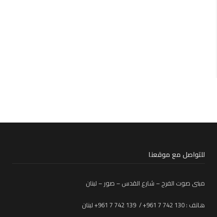
للتواصل مع موقعنا
مبنى صوت الفرح – شارع القدس – صور – لبنان
هاتف : 130 742 7 961+ / 139 742 7 961+ لبنان