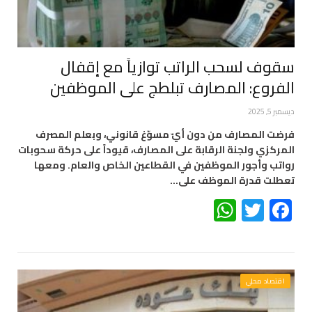
سقوف لسحب الراتب توازياً مع إقفال
الفروع: المصارف تبلطج على الموظفين
ديسمبر 5, 2025
فرضت المصارف من دون أيّ مسوّغ قانوني، وبعلم المصرف
المركزي ولجنة الرقابة على المصارف، قيوداً على حركة سحوبات
رواتب وأجور الموظفين في القطاعين الخاص والعام. ومعها
تعطلت قدرة الموظف على…
WhatsApp
Twitter
Facebook
اقتصاد محلي