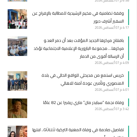
6:58 م
07 أغسطس 2026
وقفة تضامنية في مخيم الرشيدية للمطالبة بالإفراج عن
السفير أشرف دبور
4:17 م
07 أغسطس 2026
بافتتاح مركزها الجديد المؤقت بعد أن دمر العد.و
مركزها… مجموعة البازورية الإعلامية الاجتماعية تؤكد
أن الرسالة أقوى من الدمار
4:09 م
07 أغسطس 2026
خريس استمع من مديحلي للواقع الحالي في بلدة
المنصوري وتأمين عودة آمنة للاهالي
4:01 م
07 أغسطس 2026
وفاة نجمة “سبايدر مان” ماري ريفيرا عن 82 عامًا
3:42 م
07 أغسطس 2026
تفاصيل صادمة في وفاة المغنية التركية GÜLLÜ.. ابنتها