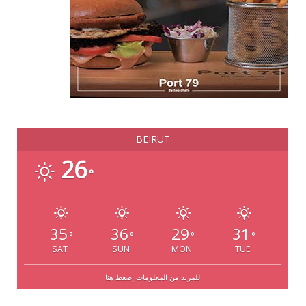
BEIRUT
26
°
35
36
29
31
°
°
°
°
SAT
SUN
MON
TUE
للمزيد من المعلومات إضغط هنا