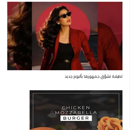
لطيفة تشوّق جمهورها بألبوم جديد