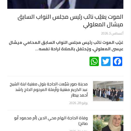
الموت يغيّب نائب رئيس مجلس النواب السابق
ميشال المعلولي
أغسطس 5, 2026
غيّب الموت نائب رئيس مجلس النواب السابق المحامي ميشال
عيسى المعلولي، ويُحتفل بالصلاة لراحة نفسه…
WhatsApp
Twitter
Facebook
مدينة صور شيّعت الحاجة بتول مغنية ابنة الشيخ
عبد الكريم مغنية وأرملة المرحوم الحاج راشد
أحمد بيطار
يوليو 28, 2026
وفاة الحاجة الهام محي الدين (أم محمود أبو
صالح)