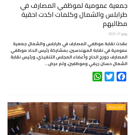
جمعية عمومية لموظفي المصارف في
طرابلس والشمال وكلمات اكدت احقية
مطالبهم
يوليو 31, 2025
عقدت نقابة موظفي المصارف في طرابلس والشمال جمعية
عمومية في نقابة المهندسين، بمشاركة رئيس اتحاد موظفي
المصارف جورج الحاج وأعضاء المجلس التنفيذي، ورئيس نقابة
الشمال حسان ريفي وموظفين، وتم عرض…
WhatsApp
Twitter
Facebook
أخبار عاجلة