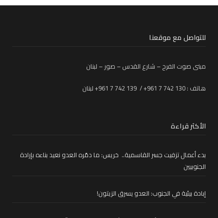
للتواصل مع موقعنا
مبنى صوت الفرح – شارع القدس – صور – لبنان
هاتف : 130 742 7 961+ / 139 742 7 961+ لبنان
الأكثر قراءة
بدء أعمال تزفيت جسر القاسمية.. خريس: ما دمّره العدو نعيد بناءه بإرادة
الجنوبيين
إبادة بيئية في الجنوب: العدو يسرق الزيتون!