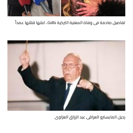
تفاصيل صادمة في وفاة المغنية التركية Güllü.. ابنتها قتلتها عمداً
رحيل المايسترو العراقي عبد الرزاق العزاوي