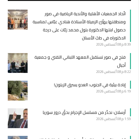
اتّحاد الجمعيات الأهلية والأندية الرياضية في صور
ومنطقتها يهنّئ الزميلة الأستاذة هنادي عبّاس لمناسبة
حصول ابنتها الدكتورة بتول محمد زيّات على درجة
الدكتوراه في طبّ الأسنان
8:39 م
08 أغسطس 2026
فتح في صور تستقبل المعهد اللبناني التقني و جمعية
أجيال
8:22 م
08 أغسطس 2026
إبادة بيئية في الجنوب: العدو يسرق الزيتون!
6:19 م
08 أغسطس 2026
أرسلان: نحذّر من مسلسل الإجرام بحقّ دروز سوريا
1:59 م
08 أغسطس 2026