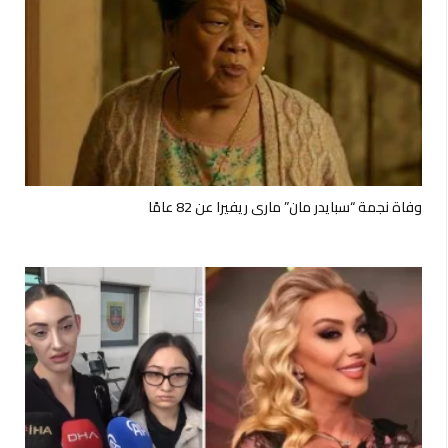
وفاة نجمة “سبايدر مان” ماري ريفيرا عن 82 عامًا