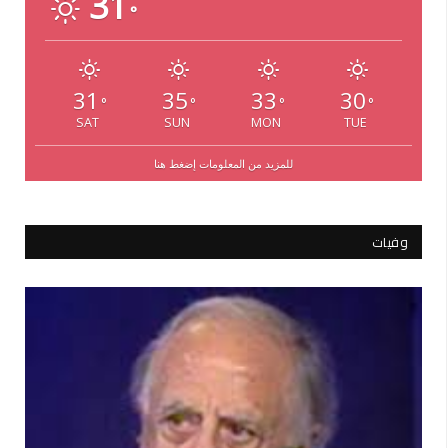
31
°
31
35
33
30
°
°
°
°
SAT
SUN
MON
TUE
للمزيد من المعلومات إضغط هنا
وفيات