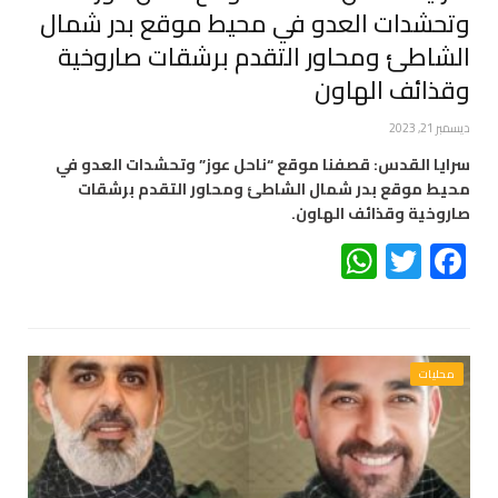
وتحشدات العدو في محيط موقع بدر شمال
الشاطئ ومحاور التقدم برشقات صاروخية
وقذائف الهاون
ديسمبر 21, 2023
سرايا القدس: قصفنا موقع “ناحل عوز” وتحشدات العدو في
محيط موقع بدر شمال الشاطئ ومحاور التقدم برشقات
صاروخية وقذائف الهاون.
WhatsApp
Twitter
Facebook
محليات