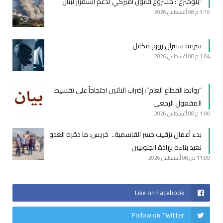
“بلومبرغ”: مشروع قانون أميركي لدعم استقرار لبنان
1:10 م
08 أغسطس 2026
سرقة سنترال زوق مكايل
1:04 م
08 أغسطس 2026
“روابط القطاع العام”: إضراب الاثنين احتجاجاً على تقسيط
المفعول الرجعي
1:00 م
08 أغسطس 2026
بدء أعمال تزفيت جسر القاسمية.. خريس: ما دمّره العدو
نعيد بناءه بإرادة الجنوبيين
11:09 ص
08 أغسطس 2026
Like on Facebook
Follow on Twitter