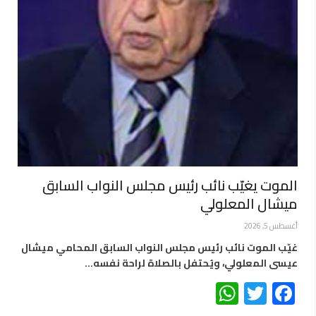
الموت يغيّب نائب رئيس مجلس النواب السابق
ميشال المعلولي
أغسطس 5, 2026
غيّب الموت نائب رئيس مجلس النواب السابق المحامي ميشال
عيسى المعلولي، ويُحتفل بالصلاة لراحة نفسه…
WhatsApp
Twitter
Facebook