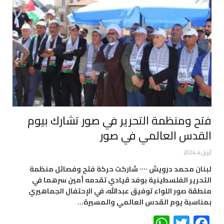
فتح ومنظمة التحرير في صور تشارك بيوم
القدس العالمي في صور
أبريل 4, 2024
لبنان محمد درويش ٠٠٠٠ شاركت حركة فتح وفصائل منظمة
التحرير الفلسطينية بوفد قيادي تقدمه أمين سرهما في
منطقة صور اللواء توفيق عبدالله، في الإحتفال الجماهيري
بمناسبة يوم القدس العالمي والمسيرة…
WhatsApp
Twitter
Facebook