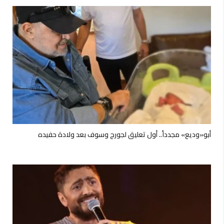
أبو«وديع» مجدداً.. أول تعليق لجورج وسوف بعد ولادة حفيده