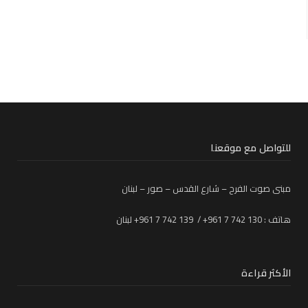
للتواصل مع موقعنا
مبنى صوت الفرح – شارع القدس – صور – لبنان
هاتف : 130 742 7 961+ / 139 742 7 961+ لبنان
الأكثر قراءة