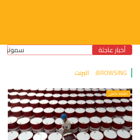
أخبار عاجلة
سموتريتش: بق
BROWSING:
البرنت
اقتصاد عالمي