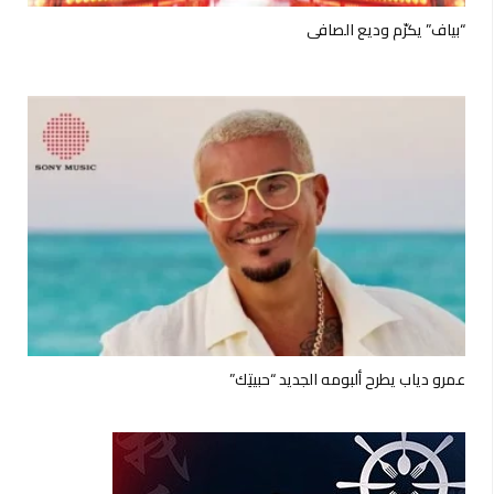
“بياف” يكرّم وديع الصافي
عمرو دياب يطرح ألبومه الجديد “حبيتِك”