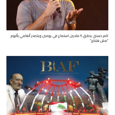
تامر حسني يحقق 5 ملايين استماع في يومين ويتصدر أنغامي بألبوم
“مش هتكرر”