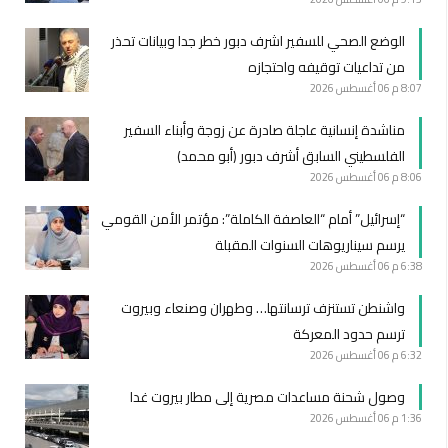
الوضع الصحي للسفير اشرف دبور خطر جدا وبيانات تحذر
من تداعيات توقيفه واحتجازه
8:07 م
06 أغسطس 2026
مناشدة إنسانية عاجلة صادرة عن زوجة وأبناء السفير
الفلسطيني السابق أشرف دبور (أبو محمد)
8:06 م
06 أغسطس 2026
“إسرائيل” أمام “العاصفة الكاملة”: مؤتمر الأمن القومي
يرسم سيناريوهات السنوات المقبلة
6:38 م
06 أغسطس 2026
واشنطن تستنزف ترسانتها… وطهران وصنعاء وبيروت
ترسم حدود المعركة
6:32 م
06 أغسطس 2026
وصول شحنة مساعدات مصرية إلى مطار بيروت غدا
1:36 م
06 أغسطس 2026