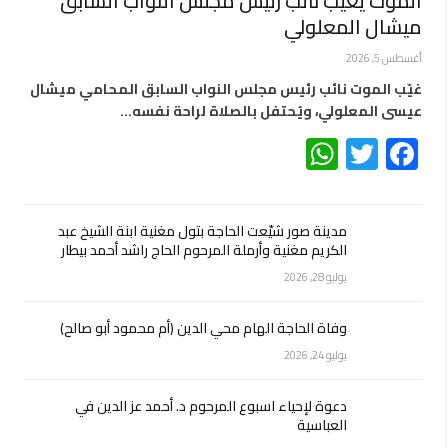
الموت يغيّب نائب رئيس مجلس النواب السابق
ميشال المعلولي
أغسطس 5, 2026
غيّب الموت نائب رئيس مجلس النواب السابق المحامي ميشال
عيسى المعلولي، ويُحتفل بالصلاة لراحة نفسه…
WhatsApp
Twitter
Facebook
مدينة صور شيّعت الحاجة بتول مغنية ابنة الشيخ عبد
الكريم مغنية وأرملة المرحوم الحاج راشد أحمد بيطار
يوليو 28, 2026
وفاة الحاجة الهام محي الدين (أم محمود أبو صالح)
يوليو 24, 2026
دعوة لإحياء اسبوع المرحوم د. أحمد عز الدين في
العباسية