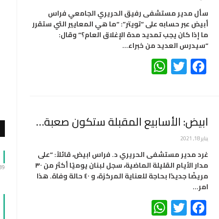
سأل مدير مستشفى رفيق الحريري الجامعي فراس
أبيض عبر حسابه على “تويتر”: “ما هي المعايير التي ستقرر
ما إذا كان يجب تمديد مدة الإغلاق العام؟” وقال:
“سيدرس العديد من خبراء…
WhatsApp
Twitter
Facebook
ابيض: الأسابيع المقبلة ستكون صعبة…
يناير 18, 2021
غرد مدير مستشفى الحريري د. فراس ابيض، قائلاً: “على
مدار الأيام القليلة الماضية، سجل لبنان يوميًا أكثر من ٣٠
:39
مريضًا جديدًا بحاجة للعناية المركزة، و ٤٠ حالة وفاة. هذا
امر…
WhatsApp
Twitter
Facebook