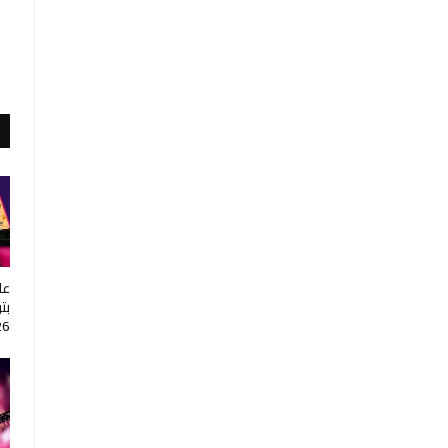
عا
بت
26