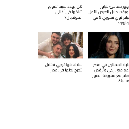
ور مفاجئ لتيلور
هل يهدد سبيد تفوق
يفت خلال العرض الأول
شاكيرا في أغاني
لفيلم توي ستوري 5 في
المونديال؟
ليوود
ابة الممثلين في مصر
سلاف فواخرجي تحتفل
عم منى زكي وترفض
بتخرج نجلها في مصر
صلح مع مفبركة الصور
مسيئة