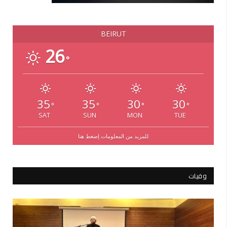
BEIRUT
26
°
35
35
30
30
°
°
°
°
SAT
SUN
MON
TUE
للمزيد من المعلومات إضغط هنا
وفيات