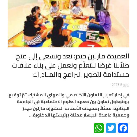
العميدة مارلين حيدر: نعد ونسعى إلى منح
طلاّبنا فرصًا للتعلّم ونعمل على بناء علاقات
مستدامة لتطوير البرامج والمبادرات
يوليو 5, 2023
في إطار تعزيز التعاون الأكاديمي والمهني المشترك، تمّ توقيع
بروتوكول تعاون بين معهد العلوم الاجتماعية في الجامعة
اللبنانية، ممثلاً بعميدته الأستاذة الدكتورة مارلين حيدر
وجمعية عاهدة البيسار ممثلة برئيستها الدكتورة…
WhatsApp
Twitter
Facebook