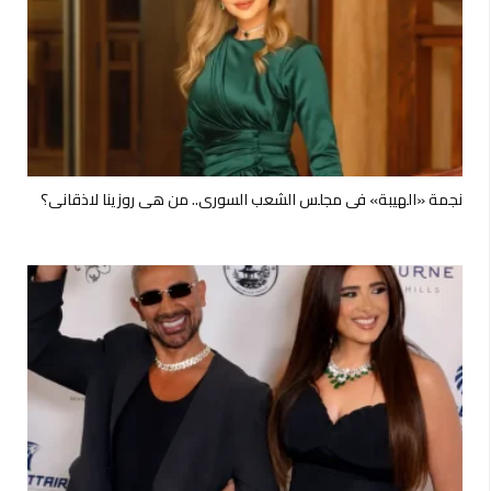
نجمة «الهيبة» في مجلس الشعب السوري.. من هي روزينا لاذقاني؟