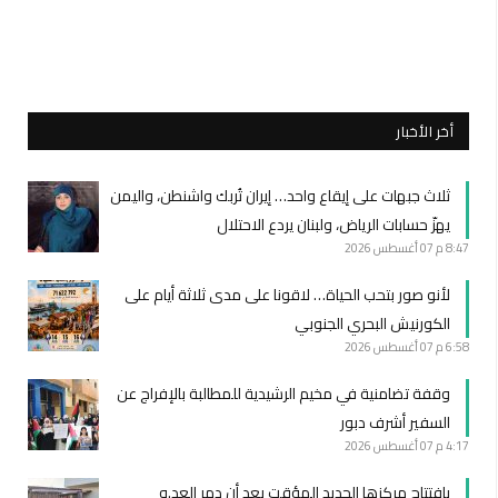
أخر الأخبار
ثلاث جبهات على إيقاع واحد… إيران تُربك واشنطن، واليمن
يهزّ حسابات الرياض، ولبنان يردع الاحتلال
8:47 م
07 أغسطس 2026
لأنو صور بتحب الحياة… لاقونا على مدى ثلاثة أيام على
الكورنيش البحري الجنوبي
6:58 م
07 أغسطس 2026
وقفة تضامنية في مخيم الرشيدية للمطالبة بالإفراج عن
السفير أشرف دبور
4:17 م
07 أغسطس 2026
بافتتاح مركزها الجديد المؤقت بعد أن دمر العد.و