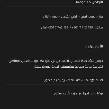
للتواصل مع موقعنا
مبنى صوت الفرح – شارع القدس – صور – لبنان
هاتف : 130 742 7 961+ / 139 742 7 961+ لبنان
الأكثر قراءة
خريس تفقّد مركز الضمان الاجتماعي في صور بعد عودته للعمل: المناطق
التجريبية مزحة وعودة مؤسسات الدولة ضرورة ملحّة
افتتاح Versa Cafe & Lounge برعاية بلدية صور
تركيا تدفع لحوار بين حزب الله ودمشق