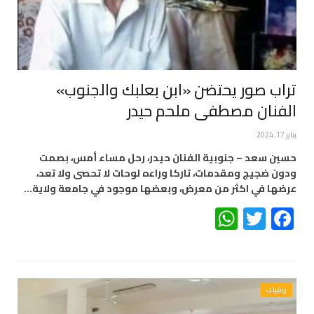
تراب صور يحتضن «ابن بعلبك والجنوب»
الفنان مصطفى ملحم حيدر
يناير 17, 2024
حسين سعد – جنوبية الفنان حيدر، رحل مساء أمس، بصمت
ودون ضجيج ومقدمات، تاركا وراءه لوحات لا تحصى ولا تعد،
عرضها في اكثر من معرض، وبعضها موجود في جامعة ولاية…
WhatsApp
Twitter
Facebook
وفيات