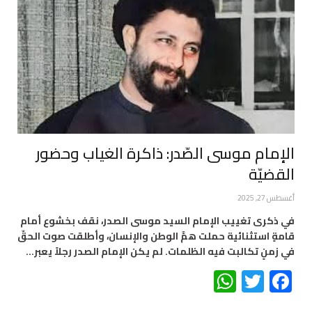
الإمام موسى الصّدر: ذاكرة الغياب وحضور
القضيّة
أغسطس 27, 2025
في ذكرى تغييب الإمام السيد موسى الصدر، نقف بخشوع أمام
قامةٍ استثنائية حملت همَّ الوطن والإنسان، وأطلقت صوت الحقّ
في زمنٍ تكالبت فيه الظلمات. لم يكن الإمام الصدر رجلاً يعبر…
WhatsApp
Twitter
Facebook