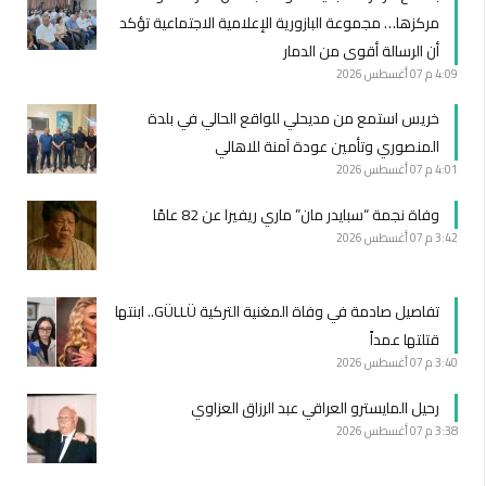
مركزها… مجموعة البازورية الإعلامية الاجتماعية تؤكد
أن الرسالة أقوى من الدمار
4:09 م
07 أغسطس 2026
خريس استمع من مديحلي للواقع الحالي في بلدة
المنصوري وتأمين عودة آمنة للاهالي
4:01 م
07 أغسطس 2026
وفاة نجمة “سبايدر مان” ماري ريفيرا عن 82 عامًا
3:42 م
07 أغسطس 2026
تفاصيل صادمة في وفاة المغنية التركية GÜLLÜ.. ابنتها
قتلتها عمداً
3:40 م
07 أغسطس 2026
رحيل المايسترو العراقي عبد الرزاق العزاوي
3:38 م
07 أغسطس 2026