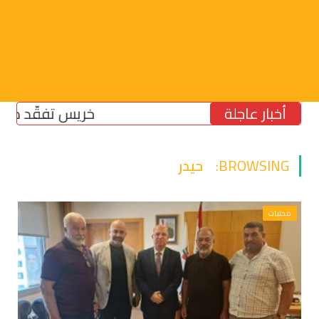
أخبار عاجلة
خريس تفقّد مركز الضما
BROWSING:
حيدر
محليات