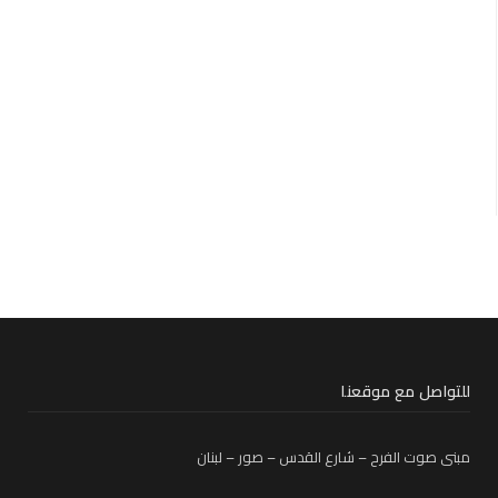
للتواصل مع موقعنا
مبنى صوت الفرح – شارع القدس – صور – لبنان