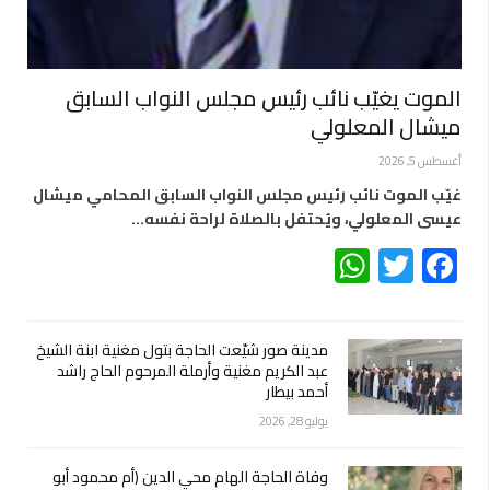
الموت يغيّب نائب رئيس مجلس النواب السابق
ميشال المعلولي
أغسطس 5, 2026
غيّب الموت نائب رئيس مجلس النواب السابق المحامي ميشال
عيسى المعلولي، ويُحتفل بالصلاة لراحة نفسه…
WhatsApp
Twitter
Facebook
مدينة صور شيّعت الحاجة بتول مغنية ابنة الشيخ
عبد الكريم مغنية وأرملة المرحوم الحاج راشد
أحمد بيطار
يوليو 28, 2026
وفاة الحاجة الهام محي الدين (أم محمود أبو