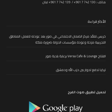
هاتف : 130 742 7 961+ / 139 742 7 961+ لبنان
الأكثر قراءة
خريس تفقّد مركز الضمان الاجتماعي في صور بعد عودته للعمل: المناطق
التجريبية مزحة وعودة مؤسسات الدولة ضرورة ملحّة
افتتاح Versa Cafe & Lounge برعاية بلدية صور
تركيا تدفع لحوار بين حزب الله ودمشق
تحميل تطبيق صوت الفرح