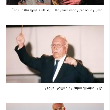
تفاصيل صادمة في وفاة المغنية التركية Güllü.. ابنتها قتلتها عمداً
رحيل المايسترو العراقي عبد الرزاق العزاوي