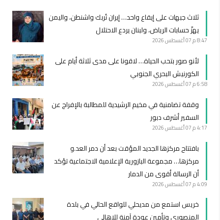
ثلاث جبهات على إيقاع واحد… إيران تُربك واشنطن، واليمن
يهزّ حسابات الرياض، ولبنان يردع الاحتلال
8:47 م
07 أغسطس 2026
لأنو صور بتحب الحياة… لاقونا على مدى ثلاثة أيام على
الكورنيش البحري الجنوبي
6:58 م
07 أغسطس 2026
وقفة تضامنية في مخيم الرشيدية للمطالبة بالإفراج عن
السفير أشرف دبور
4:17 م
07 أغسطس 2026
بافتتاح مركزها الجديد المؤقت بعد أن دمر العد.و
مركزها… مجموعة البازورية الإعلامية الاجتماعية تؤكد
أن الرسالة أقوى من الدمار
4:09 م
07 أغسطس 2026
خريس استمع من مديحلي للواقع الحالي في بلدة
المنصوري وتأمين عودة آمنة للاهالي