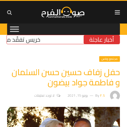
أخبار عاجلة
خريس تفقّد مركز الضمان 
مجتمع وناس
حفل زفاف حسين حسن السلمان
و فاطمة جواد بيضون
F.S
By
يونيو 15, 2021
لا توجد تعليقات