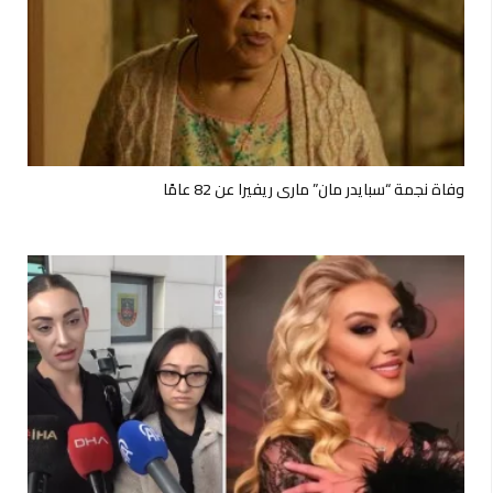
وفاة نجمة “سبايدر مان” ماري ريفيرا عن 82 عامًا