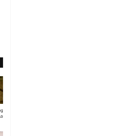
وف
مار