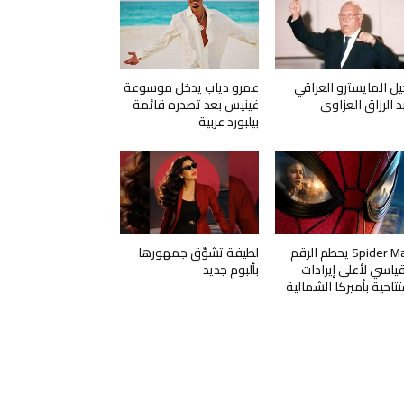
يل المايسترو العراقي
عمرو دياب يدخل موسوعة
د الرزاق العزاوي
غينيس بعد تصدره قائمة
بيلبورد عربية
Spider Man يحطم الرقم
لطيفة تشوّق جمهورها
قياسي لأعلى إيرادات
بألبوم جديد
تتاحية بأميركا الشمالية