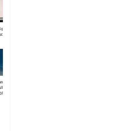
رح
عب
ال
اف