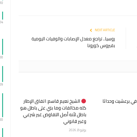
:10
:04
NEXT ARTICLE
روسيا.. تراجع معدل الإصابات والوفيات اليومية
بفيروس كورونا
:00
:09
 في برعشيت وحداثا
الشيخ نعيم قاسم: اتفاق الإطار
كله مخالفات وما بني على باطل هو
باطل لأنه أصل التفاوض غير شرعي
:20
وغير قانوني
يوليو 8, 2026