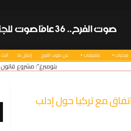
محليات
متفرقات
عن صوت الفرح
إتصل بنا
البث 
“بلومبرغ”: مشروع قانون أميركي لدعم استقرار 
تفاق مع تركيا حول إدلب