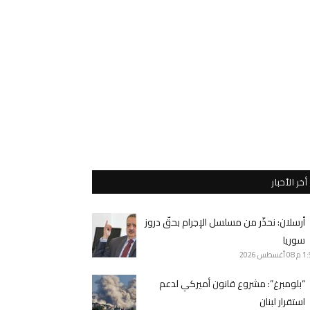
أخر الأخبار
أرسلان: نحذّر من مسلسل الإجرام بحقّ دروز
سوريا
1 م
08 أغسطس 2026
“بلومبرغ”: مشروع قانون أميركي لدعم
استقرار لبنان