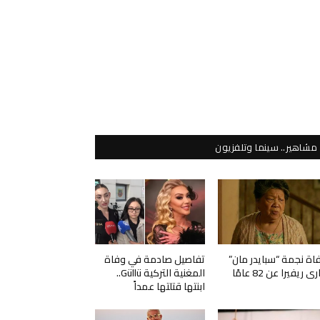
مشاهير.. سينما وتلفزيون
اة نجمة “سبايدر مان”
تفاصيل صادمة في وفاة
ي ريفيرا عن 82 عامًا
المغنية التركية Güllü..
ابنتها قتلتها عمداً