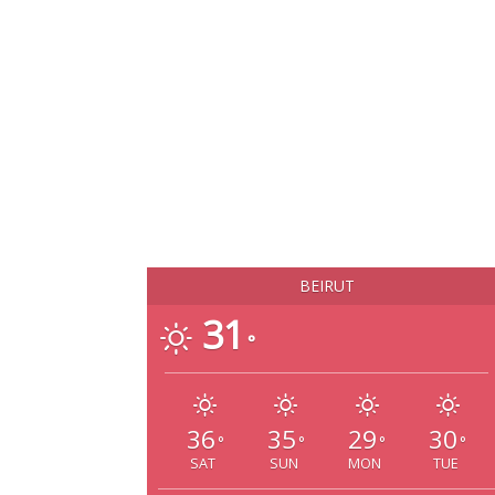
BEIRUT
31
°
36
35
29
30
°
°
°
°
SAT
SUN
MON
TUE