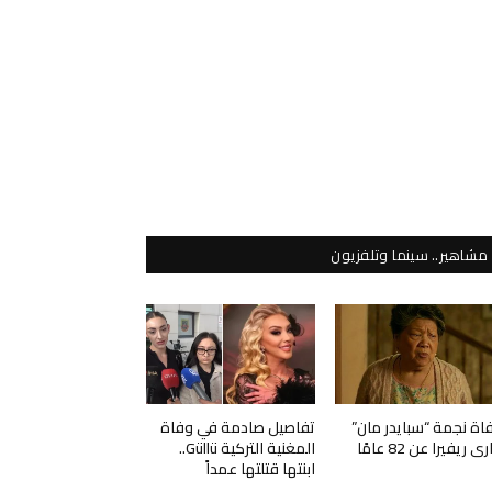
مشاهير.. سينما وتلفزيون
اة نجمة “سبايدر مان”
تفاصيل صادمة في وفاة
ي ريفيرا عن 82 عامًا
المغنية التركية Güllü..
ابنتها قتلتها عمداً