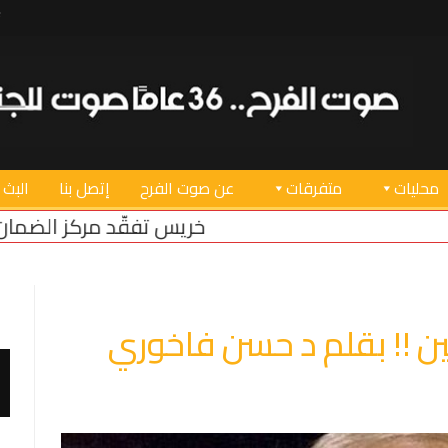
محليات
متفرقات
عن صوت الفرح
إتصل بنا
البث 
خريس تفقّد مركز الضمان الاجتماعي في صور ب
 !! بقلم د حسن فاخوري