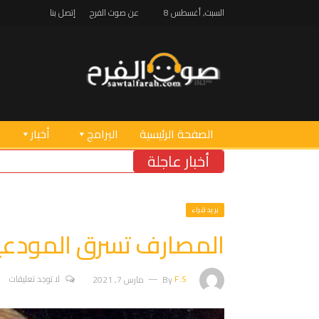
السبت, أغسطس 8
عن صوت الفرح
إتصل بنا
الصفحة الرئيسية
البرامج
أخبار
أخبار عاجلة
بريد قراء
المصارف تسرق المودعين
F.S
By
مارس 7, 2021
لا توجد تعليقات