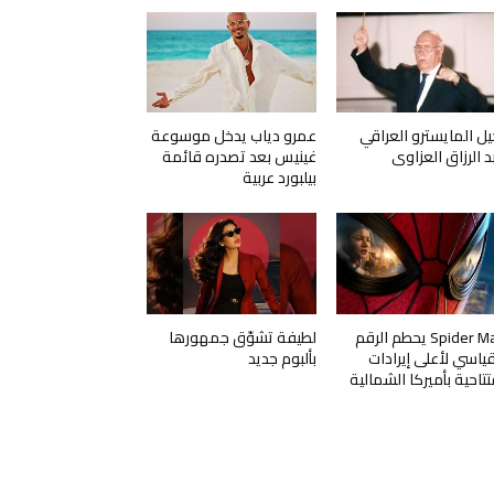
يل المايسترو العراقي
عمرو دياب يدخل موسوعة
د الرزاق العزاوي
غينيس بعد تصدره قائمة
بيلبورد عربية
Spider Man يحطم الرقم
لطيفة تشوّق جمهورها
قياسي لأعلى إيرادات
بألبوم جديد
تتاحية بأميركا الشمالية