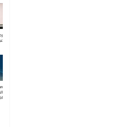
رح
عب
ال
اف