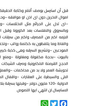
قبل أن استرسل بوصف ألالم وكتابة الحقيق
اموال الاخرين دون اى اذن او موافقه –وحر
–اى تدل على الجرائم مثل الاختلاسات –
وبالسروق والافلاسات بعد الكورونا وقبل 
الازمه اكبر من المصرف واكبر من سرقات ا
والفاظ وما يتلفظون به ككلمة رواتب –وتخف
المودعين –وتشريع السرقه وهى كذبة كبيرة –
بالبيوت –بحجة مكفولة ومغلولة –ومنع الا
الحجج القرصنة الالكترونية وصرف الشيكات –و
تحويشة العمر ولا بد من محاكمات –والعمل
الالى والسيطرة على العقارات –واقفال 
الدولية -120 مليون دولار –وقبلها 
الاسترسال لن انتهي ايها اللصوص
WhatsApp
Twitter
Facebook