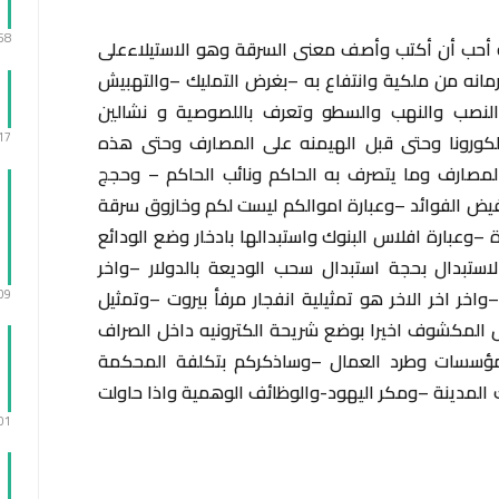
:58
ة أحب أن أكتب وأصف معنى السرقة وهو الاستيلاءعلى
مانه من ملكية وانتفاع به –بغرض التمليك –والتهبيش
والنصب والنهب والسطو وتعرف باللصوصية و نشالين
الكورونا وحتى قبل الهيمنه على المصارف وحتى هذه
:17
لمصارف وما يتصرف به الحاكم ونائب الحاكم – وحجج
يض الفوائد –وعبارة اموالكم ليست لكم وخازوق سرقة
وعبارة افلاس البنوك واستبدالها بادخار وضع الودائع
ستبدال بحجة استبدال سحب الوديعة بالدولار –واخر
اخر اخر الاخر هو تمثيلية انفجار مرفأ بيروت –وتمثيل
:09
 المكشوف اخيرا بوضع شريحة الكترونيه داخل الصراف
المؤسسات وطرد العمال –وساذكركم بتكلفة المحكمة
بسرقة بنك المدينة –ومكر اليهود-والوظائف الوهمية واذا حاولت
:01