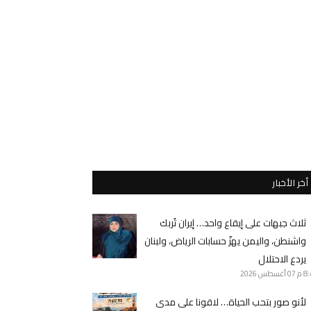
أخر الأخبار
ثلاث جبهات على إيقاع واحد… إيران تُربك
واشنطن، واليمن يهزّ حسابات الرياض، ولبنان
يردع الاحتلال
8 م
07 أغسطس 2026
لأنو صور بتحب الحياة… لاقونا على مدى