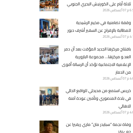
ثلاثة أيام على الكورنيش البحري الجنوبي
6 م
07 أغسطس 2026
وقفة تضامنية في مخيم الرشيدية
للمطالبة بالإفراج عن السفير أشرف دبور
4 م
07 أغسطس 2026
بافتتاح مركزها الجديد المؤقت بعد أن دمر
العد.و مركزها… مجموعة البازورية
الإعلامية الاجتماعية تؤكد أن الرسالة أقوى
من الدمار
4 م
07 أغسطس 2026
خريس استمع من مديحلي للواقع الحالي
في بلدة المنصوري وتأمين عودة آمنة
للاهالي
4 م
07 أغسطس 2026
وفاة نجمة “سبايدر مان” ماري ريفيرا عن
82 عامًا