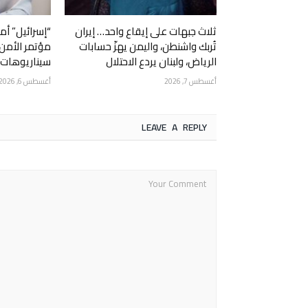
ثلاث جبهات على إيقاع واحد… إيران
“إسرائيل” أم
تُربك واشنطن، واليمن يهزّ حسابات
مؤتمر الأمن
الرياض، ولبنان يردع الاحتلال
سيناريوهات ا
أغسطس 7, 2026
أغسطس 6, 2026
LEAVE A REPLY