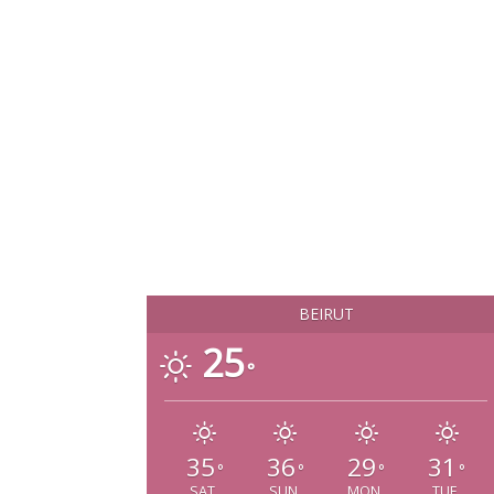
BEIRUT
25
°
35
36
29
31
°
°
°
°
SAT
SUN
MON
TUE