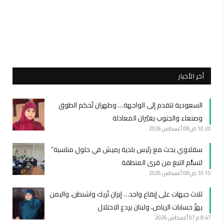
أخر الأخبار
السعودية تتقدم إلى الواجهة… وطهران تُحكم الطوق
وصنعاء والجنوب يغيّران المعادلة
10:20 ص
08 أغسطس 2026
سقلاوي بحث مع رئيس بلدية رميش في حلول مناسبة”
لتسلُّم التبغ من قرى المنطقة
10:15 ص
08 أغسطس 2026
ثلاث جبهات على إيقاع واحد… إيران تُربك واشنطن، واليمن
يهزّ حسابات الرياض، ولبنان يردع الاحتلال
8:47 م
07 أغسطس 2026