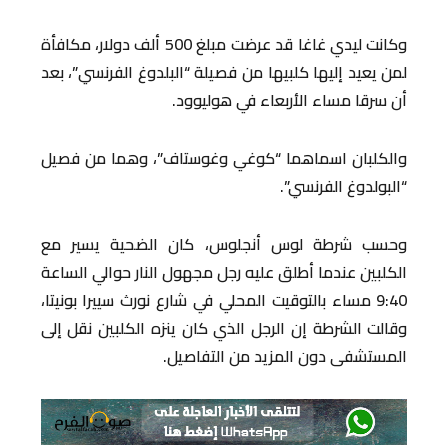
وكانت ليدي غاغا قد عرضت مبلغ 500 ألف دولار، مكافأة
لمن يعيد إليها كلبيها من فصيلة “البلدوغ الفرنسي”، بعد
أن سرقا مساء الأربعاء في هوليوود.
والكلبان اسماهما “كوغي وغوستاف”، وهما من فصيل
“البولدوغ الفرنسي”.
وحسب شرطة لوس أنجلوس، كان الضحية يسير مع
الكلبين عندما أطلق عليه رجل مجهول النار حوالي الساعة
9:40 مساء بالتوقيت المحلي في شارع نورث سييرا بونيتا،
وقالت الشرطة إن الرجل الذي كان ينزه الكلبين نقل إلى
المستشفى دون المزيد من التفاصيل.