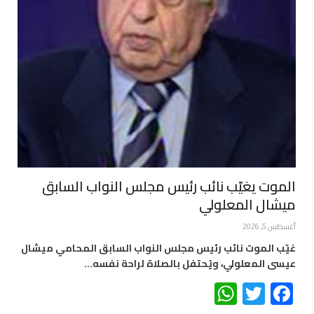
الموت يغيّب نائب رئيس مجلس النواب السابق
ميشال المعلولي
أغسطس 5, 2026
غيّب الموت نائب رئيس مجلس النواب السابق المحامي ميشال
عيسى المعلولي، ويُحتفل بالصلاة لراحة نفسه…
WhatsApp
Twitter
Facebook