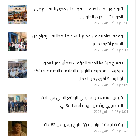
لأنو صور بتحب الحياة… لاقونا على مدى ثلاثة أيام على
الكورنيش البحري الجنوبي
6:58 م
07 أغسطس 2026
وقفة تضامنية في مخيم الرشيدية للمطالبة بالإفراج عن
السفير أشرف دبور
4:17 م
07 أغسطس 2026
بافتتاح مركزها الجديد المؤقت بعد أن دمر العد.و
مركزها… مجموعة البازورية الإعلامية الاجتماعية تؤكد
أن الرسالة أقوى من الدمار
4:09 م
07 أغسطس 2026
خريس استمع من مديحلي للواقع الحالي في بلدة
المنصوري وتأمين عودة آمنة للاهالي
4:01 م
07 أغسطس 2026
وفاة نجمة “سبايدر مان” ماري ريفيرا عن 82 عامًا
3:42 م
07 أغسطس 2026