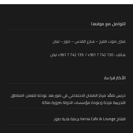
للتواصل مع موقعنا
مبنى صوت الفرح – شارع القدس – صور – لبنان
هاتف : 130 742 7 961+ / 139 742 7 961+ لبنان
الأكثر قراءة
خريس تفقّد مركز الضمان الاجتماعي في صور بعد عودته للعمل: المناطق
التجريبية مزحة وعودة مؤسسات الدولة ضرورة ملحّة
افتتاح Versa Cafe & Lounge برعاية بلدية صور