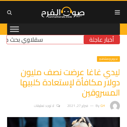
أخبار عاجلة
سقلاوي بحث مع رئيس بل
نجوم ومشاهير
ليدي غاغا عرضت نصف مليون
دولار مكافأة لإستعادة كلبيها
المسروقين
GH
By
فبراير 27, 2021
لا توجد تعليقات