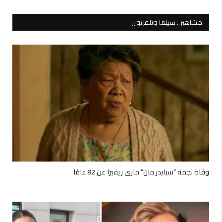
مشاهير.. سينما وتلفزيون
وفاة نجمة “سبايدر مان” ماري ريفيرا عن 82 عامًا