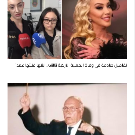
تفاصيل صادمة في وفاة المغنية التركية Güllü.. ابنتها قتلتها عمداً