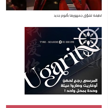
لطيفة تشوّق جمهورها بألبوم جديد