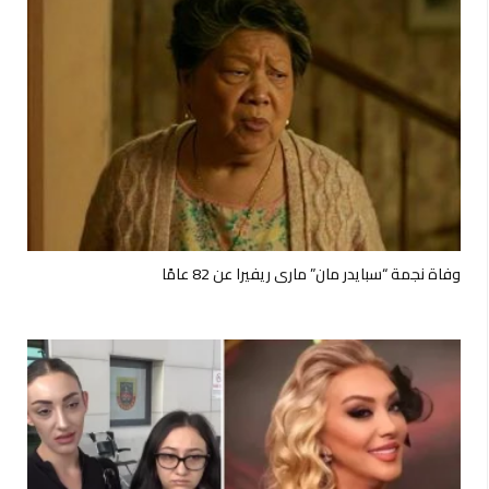
وفاة نجمة “سبايدر مان” ماري ريفيرا عن 82 عامًا