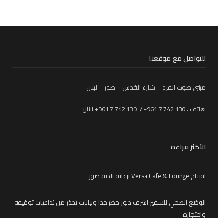
للتواصل مع موقعنا
مبنى صوت الفرح – شارع القدس – صور – لبنان
هاتف : 130 742 7 961+ / 139 742 7 961+ لبنان
الأكثر قراءة
افتتاح Versa Cafe & Lounge برعاية بلدية صور
الوضع الصحي للسفير اشرف دبور خطر جدا وبيانات تحذر من تداعيات توقيفه
واحتجازه