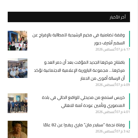
أخر الأخبار
وقفة تضامنية في مخيم الرشيدية للمطالبة بالإفراج عن
السفير أشرف دبور
4:17 م
07 أغسطس 2026
بافتتاح مركزها الجديد المؤقت بعد أن دمر العد.و
مركزها… مجموعة البازورية الإعلامية الاجتماعية تؤكد
أن الرسالة أقوى من الدمار
4:09 م
07 أغسطس 2026
خريس استمع من مديحلي للواقع الحالي في بلدة
المنصوري وتأمين عودة آمنة للاهالي
4:01 م
07 أغسطس 2026
وفاة نجمة “سبايدر مان” ماري ريفيرا عن 82 عامًا
3:42 م
07 أغسطس 2026