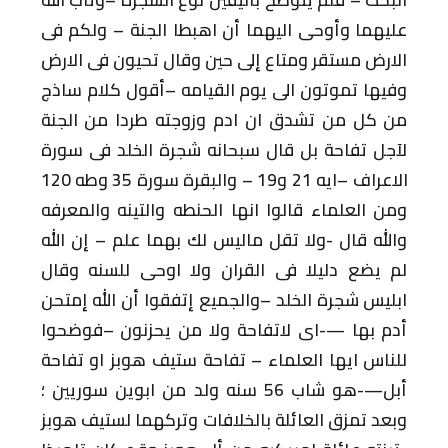
عليهما وأوحى اليهما
أن اهبطا الجنة – ولكم فى
الارض مستقر
ومتاع إلى حين وقال تحيون فى الارض
وفيها
تموتون الى يوم القيامه –أقول كلام ساذج
من كل من تشدق ان ادم وزوجته طردا من
الجنة
لآجل تفاحة بل قال سبحانه شجرة
الخلد فى سورة
الاعراف –ايه 21 و19 –
والبقرة سورة 35 وطه 120
ومن العلماء قالوا
انها الحنطه والتينه والمعرفه
والله قال
-ولا تقل ماليس لك بهما علم – إن الله
لم
يضع دليلا فى القران ولا اوحى للسنه وقال
ابليس شجرة الخلد –والجميع إتفقوا أن
الله إمتحن
أدم بها —-اى لاتفاحة ولا من
يحزنون –فوضحوا
للناس ايها العلماء –
تفاحة ستيف هوبز او تفاحة
أبل—-هو شاب 56
سنه ولد من ابوين سوريين ؛
وبعد تمزق
العائلة بالخلافات وتركهما لستيف هوبز