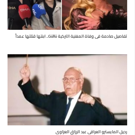
تفاصيل صادمة في وفاة المغنية التركية Güllü.. ابنتها قتلتها عمداً
رحيل المايسترو العراقي عبد الرزاق العزاوي