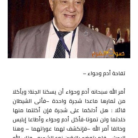
تفاحة أدم وحواء –
أمر الله سبحانه أدم وحواء أن يسكنا
الجنة؛ ويأكلا
من ثمارها ماعدا شجرة
واحدة –فأتى الشيطان
قائلا : هل أدلكما
على شجرة فإن أكلتما منها
خلدتما ولن
تموتا-فأكل أدم وحواء وأطاعا إبليس
وخالفا أمر الله –فإنكشف لهما عوراتهما
– وهنا
البحث – فلم يتوضح باليقين نوع
الشجره –وتاب الله