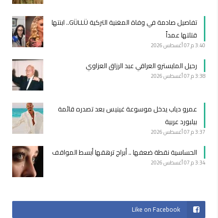
تفاصيل صادمة في وفاة المغنية التركية GÜLLÜ.. ابنتها
قتلتها عمداً
3:40 م
07 أغسطس 2026
رحيل المايسترو العراقي عبد الرزاق العزاوي
3:38 م
07 أغسطس 2026
عمرو دياب يدخل موسوعة غينيس بعد تصدره قائمة
بيلبورد عربية
3:37 م
07 أغسطس 2026
الحساسية نقطة ضعفها .. أبراج ترهقها أبسط المواقف
3:34 م
07 أغسطس 2026
Like on Facebook