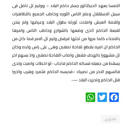
النمسا بعهد الديكتاتور جسلر حاكم
البلاد – ووليم تل ناضل فى
سبيل الاستقلال
وعلم الناس الثوره وخاطب الجميع
بالتظاهرات
ولقمة العيش وامتدت ثورته
بطول البلاد وعرضها ولم ينحن
لقبعة
الحاكم الذى وضعها بالشوارع وخاطب الناس
وامرها
بالانحناء كلما مروا من تحتها
فرفض وليم تل الامر فما كان من
الحاكم ان
امره بقطع تفاحة نصفين وهى على راس ولده
وكان
تل مشهورا بالهدف ففعل واصاب
التفاحة نصفين واذ بسهم اخر
يسقط من
جعبته فساله الحاكم فاجاب -لو اخطات
واصبت ولدى
فالسهم الاخر من نصيبك
–فحبسه الحاكم فتمرد وهرب واخيرا
قتل
الحاكم وتحررت البلاد —-
WhatsApp
Twitter
Facebook
فاخوري