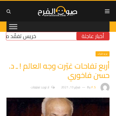
أخبار عاجلة
خريس تفقّد مركز الضم
بريد قراء
أربع تفاحات غيّرت وجه العالم ! ـ د.
حسن فاخوري
F.S
By
فبراير 13, 2021
لا توجد تعليقات