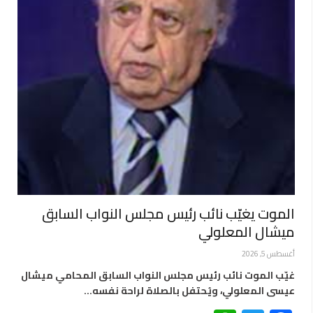
الموت يغيّب نائب رئيس مجلس النواب السابق
ميشال المعلولي
أغسطس 5, 2026
غيّب الموت نائب رئيس مجلس النواب السابق المحامي ميشال
عيسى المعلولي، ويُحتفل بالصلاة لراحة نفسه…