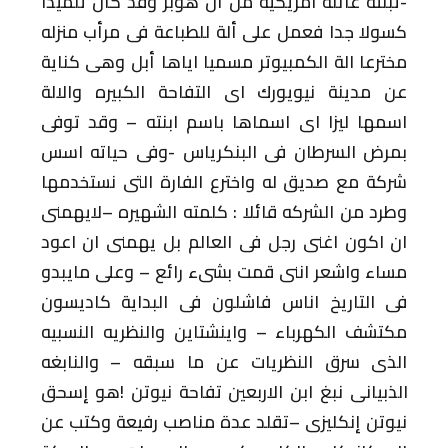
-تبنته عائلة امريكيه من أل هوبز وقد كان
تلميذا
كسولا جدا فعمل على ألة للطباعة
فى مرأب منزله
مخترعا الة الكمبيوتر
مسميا اياها أبل وهى كناية
عن مدينة
نيويورك اى التفاحة الكبيره والالة
اسمها ليزا اى اسماها باسم ابنته – وقد
توفى
بمرض السرطان فى البنكرياس -وفى
حياته اسس
شركة مع صديق له واخترع الفارة
التى نستخدمها
وطرد من الشركه قائلا :
كلمته الشهيره –لايهمنى
ان اكون اغنى
رجل فى العالم بل يهمنى ان اعود
مساء
واشعر اننى قمت بشىء رائع – وعلى مايبدو
فى التاريخ اناس فاشلون فى البداية
كاديسون
مكتشف الكهرباء – واينشتاين
والنظريه النسبيه
الذى سرق النظريات عن
ما سبقه – والنابغه
الذبيانى نبغ ابن
الاربعين
تفاحة نيوتن !هو إسحق
نيوتن إنكليزى
–تقلد عدة مناصب رفيعة وكتب عن