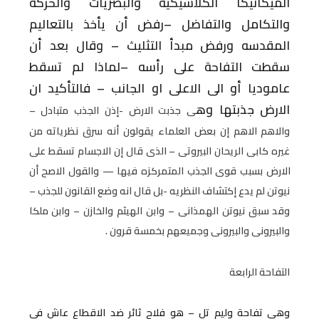
الميكانيكا الكلاسيكيه والبصريات
والحركة
والتكامل والتفاضل –رفض أن يأخذ
بالتعاليم
المقدسه ورفض مبدأ التثليث –
وقال بعد أن
سقطت التفاحة على رأسه
–لماذا لم تسقط
عاموديا أو الى الاعلى او
الجانب – فالتأكيد ان
الارض جذبتها وه
ى جذبت الارض -إذن الجذب متبادل –
والاهم
الاهم إن بعض العلماء يقولون أنه سرق
نظرياته من
غيره كابى الريحان البيروتى
– الذى قال إن الاجسام تسقط على
الارض
بسبب قوى الجذب المتمركزه فيها — والقول
الاصح أن
نيوتن لم يدع إكتشاف النظريه -بل
قال انه وضع القانون للجذب –
وقد سبق
نيوتن الهمذانى – وابن الهيثم والخازن –
وابن ملكا
والبيرونى والبيرونى وجميعهم
بخمسة قرون .
التفاحة الرابعة
وهى تفاحة
وليم تل – هو فلاح ثائر ضد الاقطاع عاش فى