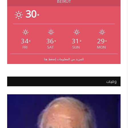
BEIRUT
30
°
34
36
31
29
°
°
°
°
FRI
SAT
SUN
MON
للمزيد من المعلومات إضغط هنا
وفيات