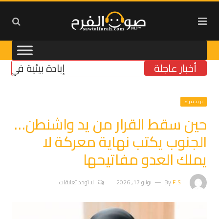
أخبار عاجلة
إبادة بيئية في الجنوب:
بريد قراء
حين سقط القرار من يد واشنطن…
الجنوب يكتب نهاية معركة لا
يملك العدو مفاتيحها
F.S
By
يونيو 17, 2026
لا توجد تعليقات