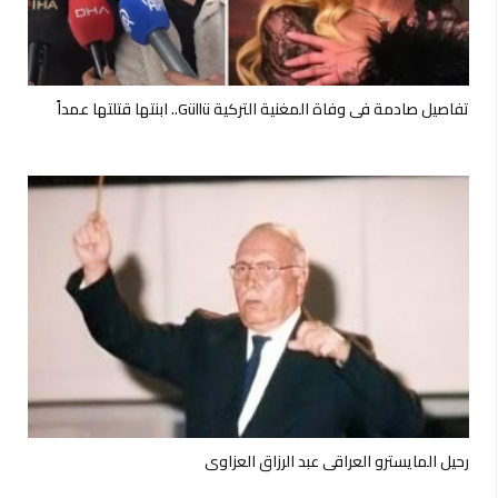
تفاصيل صادمة في وفاة المغنية التركية Güllü.. ابنتها قتلتها عمداً
رحيل المايسترو العراقي عبد الرزاق العزاوي