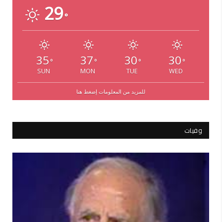
29
°
35
37
30
30
°
°
°
°
SUN
MON
TUE
WED
للمزيد من المعلومات إضغط هنا
وفيات