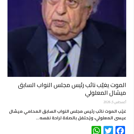
الموت يغيّب نائب رئيس مجلس النواب السابق
ميشال المعلولي
أغسطس 5, 2026
غيّب الموت نائب رئيس مجلس النواب السابق المحامي ميشال
عيسى المعلولي، ويُحتفل بالصلاة لراحة نفسه…
WhatsApp
Twitter
Facebook