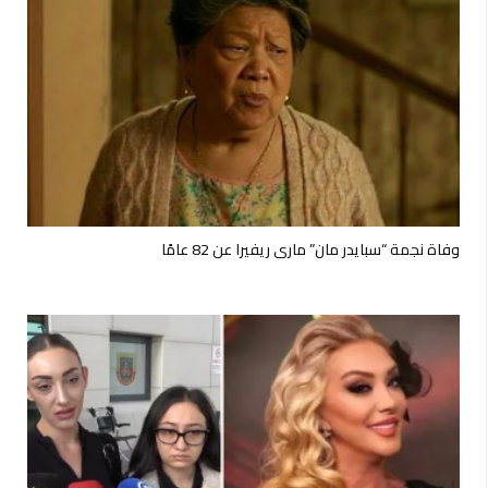
وفاة نجمة “سبايدر مان” ماري ريفيرا عن 82 عامًا