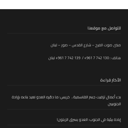
للتواصل مع موقعنا
مبنى صوت الفرح – شارع القدس – صور – لبنان
هاتف : 130 742 7 961+ / 139 742 7 961+ لبنان
الأكثر قراءة
بدء أعمال تزفيت جسر القاسمية.. خريس: ما دمّره العدو نعيد بناءه بإرادة
الجنوبيين
إبادة بيئية في الجنوب: العدو يسرق الزيتون!