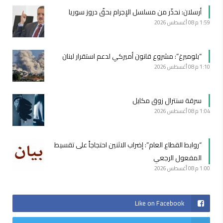
أرسلان: نحذّر من مسلسل الإجرام بحقّ دروز سوريا
1:59 م
08 أغسطس 2026
“بلومبرغ”: مشروع قانون أميركي لدعم استقرار لبنان
1:10 م
08 أغسطس 2026
سرقة سنترال زوق مكايل
1:04 م
08 أغسطس 2026
“روابط القطاع العام”: إضراب الاثنين احتجاجاً على تقسيط
المفعول الرجعي
1:00 م
08 أغسطس 2026
Like on Facebook