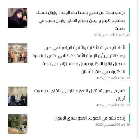
ترامب يبحث عن مخرجٍ يحفظ ماء الوجه.. وإيران تمسك
بمفاتيح هرمز واليمن يضيّق الخناق ولبنان يضرب في
صمت
10:42 م
08 أغسطس 2026
اتّحاد الجمعيات الأهلية والأندية الرياضية في صور
ومنطقتها يهنّئ الزميلة الأستاذة هنادي عبّاس لمناسبة
حصول ابنتها الدكتورة بتول محمد زيّات على درجة
الدكتوراه في طبّ الأسنان
8:39 م
08 أغسطس 2026
فتح في صور تستقبل المعهد اللبناني التقني و جمعية
أجيال
8:22 م
08 أغسطس 2026
إبادة بيئية في الجنوب: العدو يسرق الزيتون!
6:19 م
08 أغسطس 2026