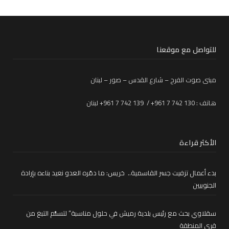
للتواصل مع موقعنا
مبنى صوت الفرح – شارع القدس – صور – لبنان
هاتف : 130 742 7 961+ / 139 742 7 961+ لبنان
الأكثر قراءة
بدء أعمال تزفيت جسر القاسمية.. خريس: ما دمّره العدو نعيد بناءه بإرادة
الجنوبيين
سقلاوي بحث مع رئيس بلدية رميش في حلول مناسبة” لتسلُّم التبغ من
قرى المنطقة