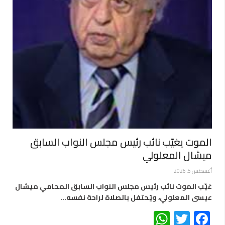
الموت يغيّب نائب رئيس مجلس النواب السابق
ميشال المعلولي
أغسطس 5, 2026
غيّب الموت نائب رئيس مجلس النواب السابق المحامي ميشال
عيسى المعلولي، ويُحتفل بالصلاة لراحة نفسه…
WhatsApp
Twitter
Facebook