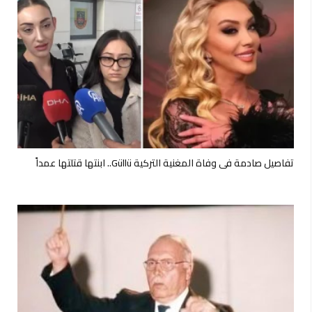
تفاصيل صادمة في وفاة المغنية التركية Güllü.. ابنتها قتلتها عمداً