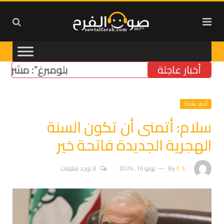
أخبار عاجلة
“بلومبرغ”: مشروع قانون
أخبار عاجلة
سلام: أتمنى أن تكون السنة
الهجرية الجديدة فاتحة خير
F.S
By
يونيو 16, 2026
لا توجد تعليقات