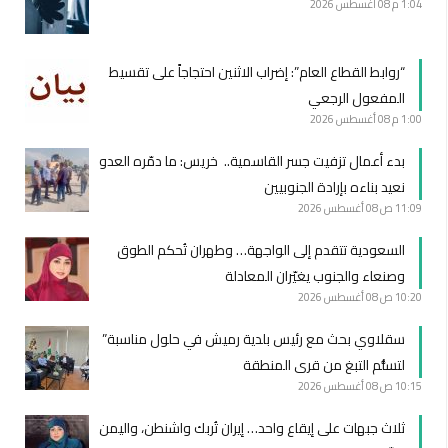
1:04 م
08 أغسطس 2026
“روابط القطاع العام”: إضراب الاثنين احتجاجاً على تقسيط
المفعول الرجعي
1:00 م
08 أغسطس 2026
بدء أعمال تزفيت جسر القاسمية.. خريس: ما دمّره العدو
نعيد بناءه بإرادة الجنوبيين
11:09 ص
08 أغسطس 2026
السعودية تتقدم إلى الواجهة… وطهران تُحكم الطوق
وصنعاء والجنوب يغيّران المعادلة
10:20 ص
08 أغسطس 2026
سقلاوي بحث مع رئيس بلدية رميش في حلول مناسبة”
لتسلُّم التبغ من قرى المنطقة
10:15 ص
08 أغسطس 2026
ثلاث جبهات على إيقاع واحد… إيران تُربك واشنطن، واليمن