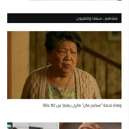
مشاهير.. سينما وتلفزيون
وفاة نجمة “سبايدر مان” ماري ريفيرا عن 82 عامًا