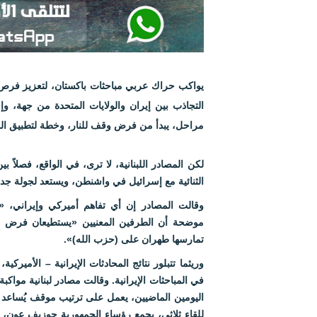
يواكب حراك عربي مباحثات باكستان، لتعزيز فرص 
التجاذب بين إيران والولايات المتحدة من جهة
مراحل، يبدأ من فرض وقف للنار، وخطة لتطبيق الم
لكن المصادر اللبنانية، لا ترى، في الواقع، فصلاً
الثنائية مع إسرائيل في واشنطن، ويستعد لجولة جدي
وقالت المصادر إن أي تفاهم أميركي وإيراني، 
موضحة أن الطرفين المعنيين «يستطيعان فرض ت
تمارسها طهران على (حزب الله)».
وريثما تتبلور نتائج المحادثات الإيرانية – الأميركي
في المباحثات الإيرانية. وقالت مصادر لبنانية مواكبة 
اليومين الماضيين، يعمل على ترتيب موقف يُساعد ف
للقاء ثلاثي، يجمع رؤساء الجمهورية جوزيف عون، و