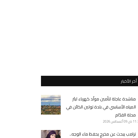
أخر الأخبار
مناشدة عاجلة لتأمين مولّد كهرباء لبئر
المياه الأساسي في بلدة تولين الكائن في
محلة القدّام
11 ص
09 أغسطس 2026
ترامب يبحث عن مخرجٍ يحفظ ماء الوجه..