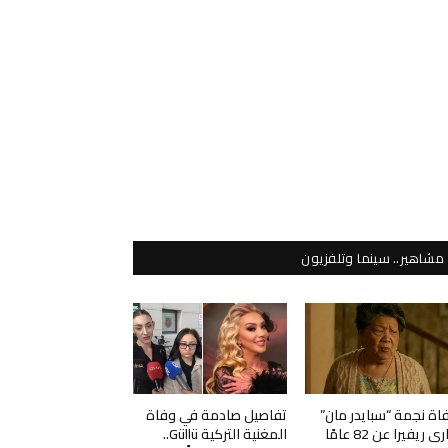
مشاهير.. سينما وتلفزيون
اة نجمة “سبايدر مان”
تفاصيل صادمة في وفاة
ي ريفيرا عن 82 عامًا
المغنية التركية Güllü..