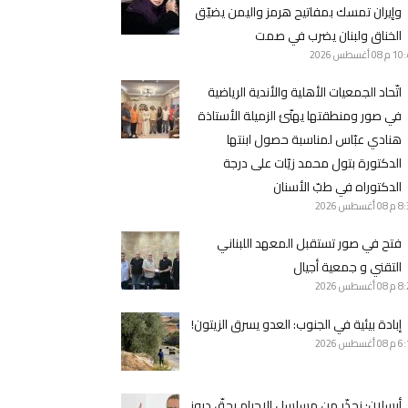
وإيران تمسك بمفاتيح هرمز واليمن يضيّق
الخناق ولبنان يضرب في صمت
10 م
08 أغسطس 2026
اتّحاد الجمعيات الأهلية والأندية الرياضية
في صور ومنطقتها يهنّئ الزميلة الأستاذة
هنادي عبّاس لمناسبة حصول ابنتها
الدكتورة بتول محمد زيّات على درجة
الدكتوراه في طبّ الأسنان
8 م
08 أغسطس 2026
فتح في صور تستقبل المعهد اللبناني
التقني و جمعية أجيال
8 م
08 أغسطس 2026
إبادة بيئية في الجنوب: العدو يسرق الزيتون!
6 م
08 أغسطس 2026
أرسلان: نحذّر من مسلسل الإجرام بحقّ دروز