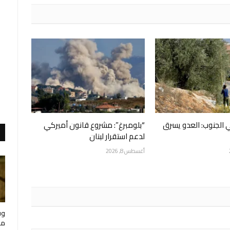
في الجنوب: العدو يسرق
“بلومبرغ”: مشروع قانون أميركي
لدعم استقرار لبنان
أغسطس 8, 2026
وف
مار