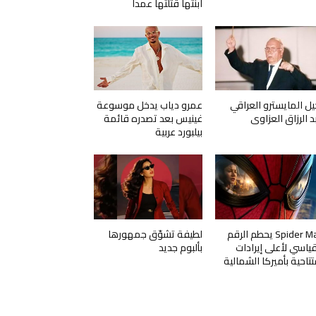
ابنتها قتلتها عمداً
يل المايسترو العراقي
عمرو دياب يدخل موسوعة
د الرزاق العزاوي
غينيس بعد تصدره قائمة
بيلبورد عربية
Spider Man يحطم الرقم
لطيفة تشوّق جمهورها
قياسي لأعلى إيرادات
بألبوم جديد
تتاحية بأميركا الشمالية