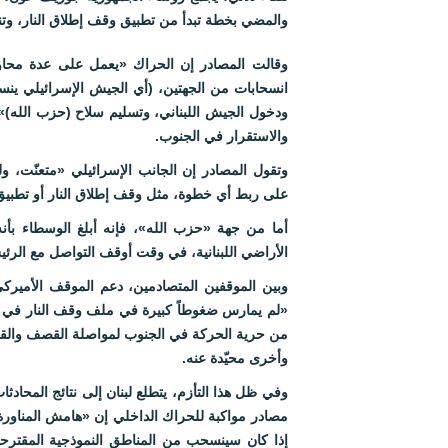
والمضي بخطة تبدأ من تطبيق وقف إطلاق النار، وتن
وقالت المصادر إن الحراك «يعمل على عدة محاور،
انسحابات من الجهتين، (أي الجيش الإسرائيلي ين
ودخول الجيش اللبناني، وتسليم سلاح (حزب الله)»
والاستقرار في الجنوب.
وتقول المصادر إن الجانب الإسرائيلي «متعنّت، و
على ربط أي خطوة، مثل وقف إطلاق النار أو تطبيق
أما من جهة «حزب الله»، فإنه أبلغ الوسطاء بأ
الأراضي اللبنانية، في وقت أوقف التواصل مع الرئ
وبين الموقفين المتصادمين، دعم الموقف الأميركي
«لم يمارس ضغوطاً كبيرة في ملف وقف النار في ال
من حرية الحركة في الجنوب لمواصلة القصف والقت
وأخرى محيّدة عنه.
وفي ظل هذا التأزم، يتطلع لبنان إلى نتائج المحادثات
مصادر مواكبة للحراك الداخلي إن «هامش المناورة ل
إذا كان سينسحب من المناطق النموذجية المقترحة 