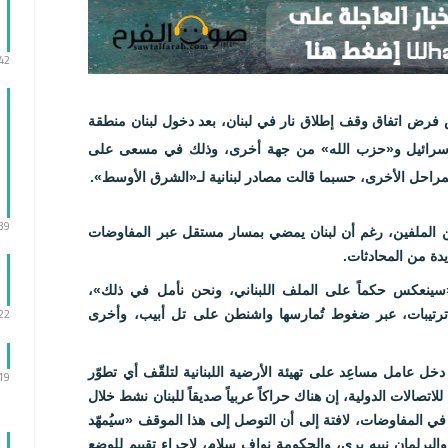
:42
فرض اتفاق وقف إطلاق نار في لبنان، بعد دخول لبنان منطقة
، وإسرائيل و«حزب الله» من جهة أخرى، وذلك في مسعى على
راحل الأخرى، حسبما قالت مصادر لبنانية لـ«الشرق الأوسط».
:39
 بين الملفين، رغم أن لبنان يمضي بمسار مستقل عبر المفاوضات
دة من المحادثات.
«سينعكس حكماً على الملف اللبناني، ونحن نأمل في ذلك»،
:22
رتيبات، عبر ضغوط تُمارسها واشنطن على تل أبيب، وأخرى
ة، دخل عامل مساعِد على تهيئة الأرضية اللبنانية لتلقّف أي تطوّر
:19
للاتصالات الدولية، إن هناك حراكاً عربياً صديقاً للبنان نشط خلال
ي المفاوضات، لافتة إلى أن التوصل إلى هذا الموقف «سيُمهّد
البرلمان نبيه بري، والحكومة نواف سلام، لإجراء تقييم للوضع