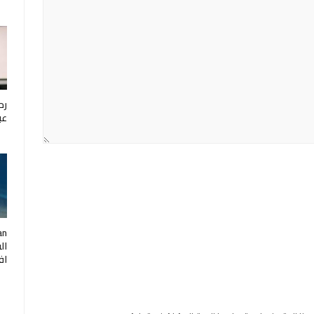
رح
عب
ال
اف