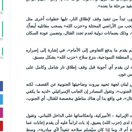
فيذ مرحلة ما بعده».
:59
 تبدأ من تنفيذ وقف لإطلاق النار، تليها خطوات أخرى مثل
سحب من الأراضي المحتلة و«حزب الله» يسحب مقاتليه أيضاً)،
، وذلك بضمانات دولية لعدم تجدد القتال، وتضمن عودة السكان
:10
لم يقدم ما يدفع التفاوض إلى الأمام»، في إشارة إلى إصراره
 المنطقة النموذجية، بنزع سلاح «حزب الله» بشكل مسبق.
:04
نه لن يقدم أي أجوبة قبل وقف إطلاق نار شامل وكامل على
يس عون.
 لبنان لجهة تحييد بيروت وضاحيتها الجنوبية عن القصف، لكنه
جنوب»، وتقول المصادر إن الجانب الإسرائيلي «لديه ما يكفي
ال»، في واقع بدا أن هناك مناطق مخصصة للقتال، أي الجنوب،
 الإيرانية – الأميركية، وانعكاساتها على الداخل اللبناني، وتقول
دى (حزب الله) يضيق، إذ بات لزاماً عليه أن يقدم إجابات عما
أم لا، وما إذا كان سيُسلم سلاحه تنفيذاً لأي مبادرة»، وسط