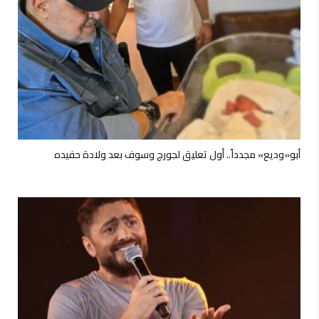
أبو«وديع» مجدداً.. أول تعليق لجورج وسوف بعد ولادة حفيده