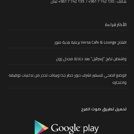
هاتف : 130 742 7 961+ / 139 742 7 961+ لبنان
الأكثر قراءة
افتتاح Versa Cafe & Lounge برعاية بلدية صور
واشنطن تكبح “إسرائيل” بعد حادثة مجدل زون
الوضع الصحي للسفير اشرف دبور خطر جدا وبيانات تحذر من تداعيات توقيفه
واحتجازه
تحميل تطبيق صوت الفرح