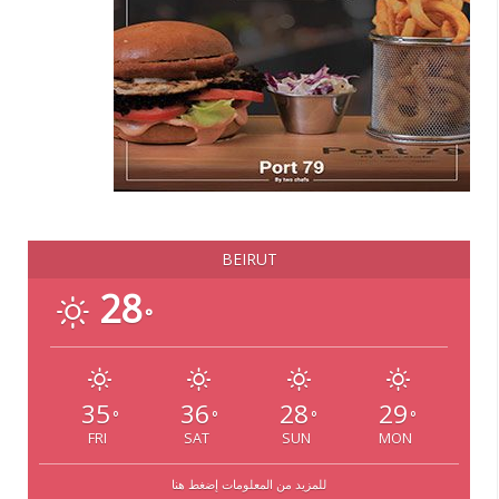
BEIRUT
28
°
35
36
28
29
°
°
°
°
FRI
SAT
SUN
MON
للمزيد من المعلومات إضغط هنا