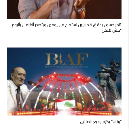
تامر حسني يحقق 5 ملايين استماع في يومين ويتصدر أنغامي بألبوم
“مش هتكرر”
“بياف” يكرّم وديع الصافي