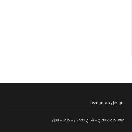
للتواصل مع موقعنا
مبنى صوت الفرح – شارع القدس – صور – لبنان