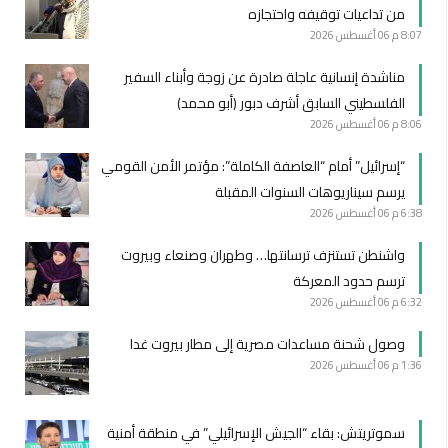
من تداعيات توقيفه واحتجازه
8:07 م
06 أغسطس 2026
مناشدة إنسانية عاجلة صادرة عن زوجة وأبناء السفير
الفلسطيني السابق أشرف دبور (أبو محمد)
8:06 م
06 أغسطس 2026
“إسرائيل” أمام “العاصفة الكاملة”: مؤتمر الأمن القومي
يرسم سيناريوهات السنوات المقبلة
6:38 م
06 أغسطس 2026
واشنطن تستنزف ترسانتها… وطهران وصنعاء وبيروت
ترسم حدود المعركة
6:32 م
06 أغسطس 2026
وصول شحنة مساعدات مصرية إلى مطار بيروت غدا
1:36 م
06 أغسطس 2026
سموتريتش: بقاء “الجيش الإسرائيلي” في منطقة أمنية