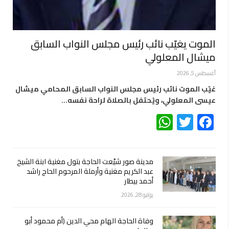
الموت يغيّب نائب رئيس مجلس النواب السابق
ميشال المعلولي
أغسطس 5, 2026
غيّب الموت نائب رئيس مجلس النواب السابق المحامي ميشال
عيسى المعلولي، ويُحتفل بالصلاة لراحة نفسه…
WhatsApp
Twitter
Facebook
مدينة صور شيّعت الحاجة بتول مغنية ابنة الشيخ
عبد الكريم مغنية وأرملة المرحوم الحاج راشد
أحمد بيطار
يوليو 28, 2026
وفاة الحاجة الهام محي الدين (أم محمود أبو