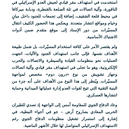
استخدمت في استهداف مقر قيادي لجيش العدو الإسرائيلي في
الناقورة، وآلية اتصالات في تلة الصلعة بالقنطرة، ودبابة ميركافا
في محيط قلعة الشقيف، إضافة إلى تجمعات للجنود داخل مبانٍ
وخيام ومواقع انتشار متعددة. ويعكس هذا الحضور الكثيف انتقال
المسيّرات من دور الإسناد إلى موقع متقدم ضمن أدوات
الاشتباك الأساسية.
ولم يقتصر الأمر على كثافة استخدام المسيّرات، بل شمل طبيعة
الأهداف نفسها. فإلى جانب استهداف الجنود والآليات، اتجهت
العمليات نحو منظومات القيادة والسيطرة والاتصالات والحرب
الإلكترونية، وهو ما تجلى في استهداف مقر قيادي وآلية اتصالات
وجهاز تشويش من نوع «درون دوم» مخصص لمواجهة
المسيّرات. ويُنظر إلى هذا النوع من الأهداف على أنه جزء من
البنية التقنية التي تتيح لقوات العدو إدارة عملياتها الميدانية وحماية
انتشارها العسكري.
وعاد الدفاع الجوي للمقاومة أمس إلى الواجهة إذ تصدي للطيران
الحربي المعادي بصاروخ أرض – جو في أجواء النبطية، في
إشارة إلى استمرار تشغيل منظومات الدفاع الجوي رغم
الاستهداف الإسرائيلي المتواصل لها خلال الأشهر الماضية.