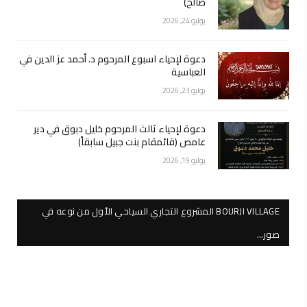
صالح)
يوليو 24, 2026
دعوة لإحياء اسبوع المرحوم د. أحمد عز الدين في
العباسية
يوليو 23, 2026
دعوة لإحياء ثالث المرحوم خليل دبوق في دير
عامص (قائمقام بنت جبيل سابقاً)
يوليو 19, 2026
BOURJI VILLAGE المشروع التجاري السياحي الأول من نوعه في
صور…