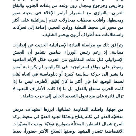
وحاريص وجرجوع ومجدل زون وعدد من بلدات الجنوب والبقاع
الغربي، بالتوازي مع استمرار أوامر الإخلاء في مدينة صور
ومحيطها، وأفادت معطيات بمحاولات تقدم إسرائيلية على أكثر
من محور في محيط النبطية ووادي الحجير، إضافة إلى تحركات
واستطلاعات عند أطراف أرنون ويحمر الشقيف.
وترافق ذلك مع مواصلة القيادة الإسرائيلية الحديث عن إنجازات
ميدانية، إذ زعم رئيس الوزراء بنيامين نتنياهو أن الجيش
الإسرائيلي قتل مئات المقاتلين من الحزب خلال الأيام الماضية
وسيطر على مواقع استراتيجية. في الكواليس لم يكن ثمة أمس
ما يشير الى حركة سياسية كبيرة أو دبلوماسية في اتجاه لبنان
لضبط الوضع، لذا فإن أكثر ما كانَ يُقلِق الأطرف ليس ما إذا
كانت الحرب ستندلع بالفعل، بل ما إذا كانت الأطراف المعنية لا
تزال قادرة على منع تحول التصعيد الحالي إلى حرب شاملة.
من جهتها، واصلت المقاومة عملياتها، ابرزها استهداف مربض
مدفعيّة العدو في ثكنة يفتاح وتجمّعًا لجنود العدوّ في محيط بركة
المرج شمال فلسطين المحتلّة بصواريخ نوعيّة. وبقيت المسيّرات
الانقضاضية تتصدر المشهد بوصفها السلاح الأكثر حضوراً، بعدما