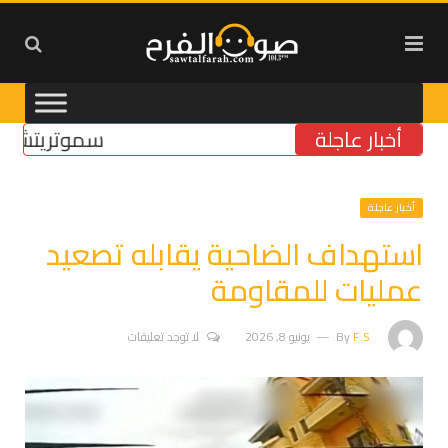
أخبار عاجلة
سموتريتش: بقاء “
أخبار عاجلة
استهداف الضاحية يقابله تصعيد
عمليات للمقاومة
F.S
By
يونيو 8, 2026
لا توجد تعليقات