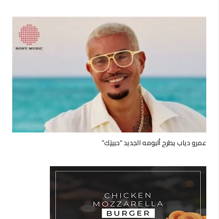
عمرو دياب يطرح ألبومه الجديد “حبيتِك”