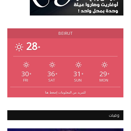
BEIRUT
28
°
30
36
31
29
°
°
°
°
FRI
SAT
SUN
MON
للمزيد من المعلومات إضغط هنا
وفيات