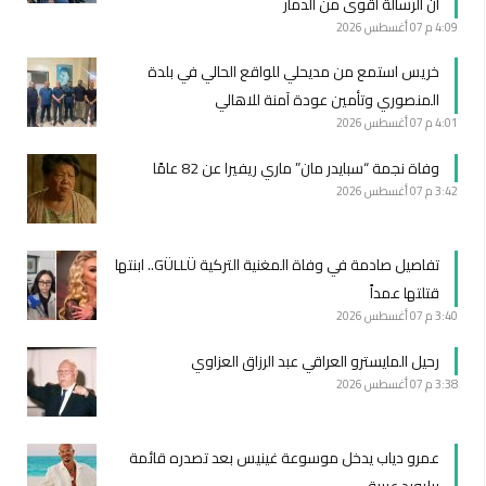
أن الرسالة أقوى من الدمار
4:09 م
07 أغسطس 2026
خريس استمع من مديحلي للواقع الحالي في بلدة
المنصوري وتأمين عودة آمنة للاهالي
4:01 م
07 أغسطس 2026
وفاة نجمة “سبايدر مان” ماري ريفيرا عن 82 عامًا
3:42 م
07 أغسطس 2026
تفاصيل صادمة في وفاة المغنية التركية GÜLLÜ.. ابنتها
قتلتها عمداً
3:40 م
07 أغسطس 2026
رحيل المايسترو العراقي عبد الرزاق العزاوي
3:38 م
07 أغسطس 2026
عمرو دياب يدخل موسوعة غينيس بعد تصدره قائمة