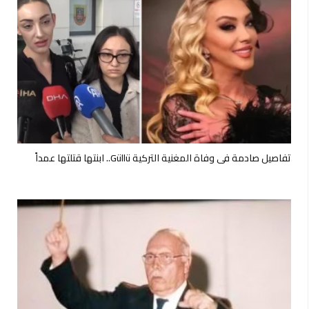
تفاصيل صادمة في وفاة المغنية التركية Güllü.. ابنتها قتلتها عمداً