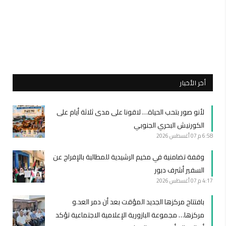
أخر الأخبار
لأنو صور بتحب الحياة… لاقونا على مدى ثلاثة أيام على
الكورنيش البحري الجنوبي
6:58 م
07 أغسطس 2026
وقفة تضامنية في مخيم الرشيدية للمطالبة بالإفراج عن
السفير أشرف دبور
4:17 م
07 أغسطس 2026
بافتتاح مركزها الجديد المؤقت بعد أن دمر العد.و
مركزها… مجموعة البازورية الإعلامية الاجتماعية تؤكد