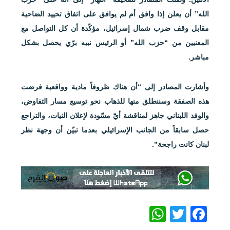
الله” أن يعلن إذا وافق أم لم يوافق على اتفاق تحييد الضاحية
مقابل وقف ضرب شمال إسرائيل، مؤكّدة أن كل التواصل مع
المعنيين من “حزب الله” أو الرئيس نبيه برّي يحصل بشكل
مباشر.
وأشارت المصادر إلى “أن هناك ظروفاً مادية وواقعية فرضت
هذه الصفقة وسننطلق منها للذهاب نحو توسيع مسار التفاوض،
والوفد اللبناني جاهز لمناقشة أيّ مسّودة لإعلان النيات، والتراجع
حصل سابقاً من الجانب الإسرائيلي بعدما تبيّن أن وجهة نظر
لبنان كانت راجحة”.
WhatsApp
Twitter
Facebook