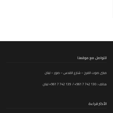
للتواصل مع موقعنا
مبنى صوت الفرح – شارع القدس – صور – لبنان
هاتف : 130 742 7 961+ / 139 742 7 961+ لبنان
الأكثر قراءة