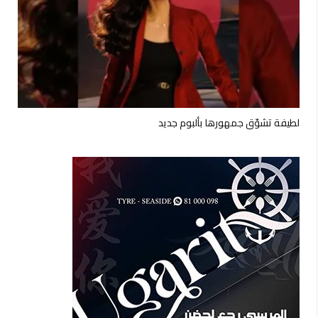
لطيفة تشوّق جمهورها بألبوم جديد