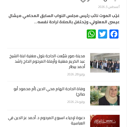
أغسطس 5, 2026
غيّب الموت نائب رئيس مجلس النواب السابق المحامي ميشال
عيسى المعلولي، ويُحتفل بالصلاة لراحة نفسه…
WhatsApp
Twitter
Facebook
مدينة صور شيّعت الحاجة بتول مغنية ابنة الشيخ
عبد الكريم مغنية وأرملة المرحوم الحاج راشد
أحمد بيطار
يوليو 28, 2026
وفاة الحاجة الهام محي الدين (أم محمود أبو
صالح)
يوليو 24, 2026
دعوة لإحياء اسبوع المرحوم د. أحمد عز الدين في
العباسية