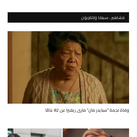
مشاهير.. سينما وتلفزيون
وفاة نجمة “سبايدر مان” ماري ريفيرا عن 82 عامًا