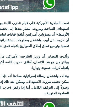
استهداف الضاحية وبيروت، ليصار بعدها إلى تخفي
الأوسط» أن مسؤولين أميركيين أبلغوا قيادات لبنان
تصعيد وتوسيع نطاق إطلاق الصواريخ باتجاه عمق ش
وأكدت المصادر أن وزير الخارجية الأميركي مارك
وبالتزامن مع هذا الاتصال، أطلق «حزب الله» أك
باتجاه كريات شمونة ونهاريا.
ونقلت واشنطن رسالة إسرائيلية مفادها أنه «إذا 
يمكن تجنيب بيروت الاستهداف. ويمكن بعد ذلك إد
وصولاً إلى التوقف الكامل. أما إذا رفض (حزب ا
الضاحية الجنوبية».