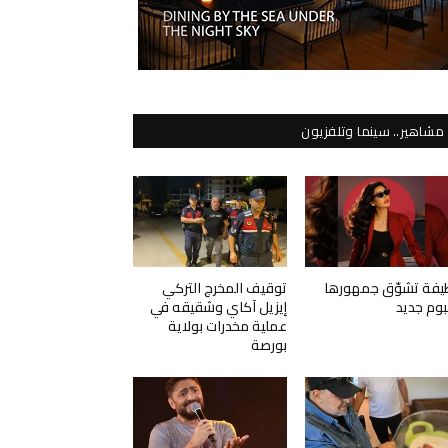
مشاهير.. سينما وتلفزيون
يفة تشوّق جمهورها
توقيف المخرج التركي
لبوم جديد
إيزيل آكاي وشقيقه في
عملية مخدرات بولاية
بورصة