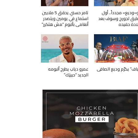
و«وديع» مجدداً.. أول
تامر حسني يحقق 5 ملايين
ليق لجورج وسوف بعد
استماع في يومين ويتصدر
ادة حفيده
أنغامي بألبوم “مش هتكرر”
ياف” يكرّم وديع الصافي
عمرو دياب يطرح ألبومه
الجديد “حبيتِك”