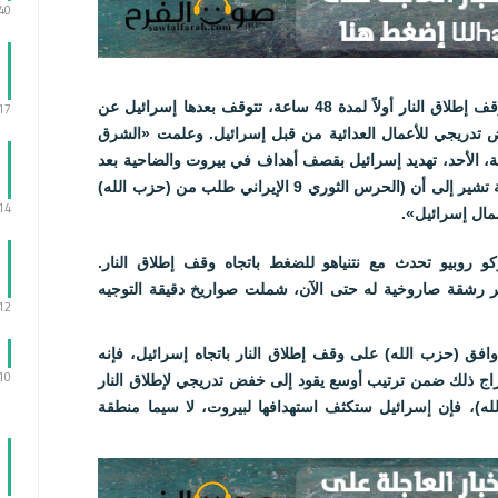
:40
:17
نصت المبادرة الأميركية على قيام «حزب الله» بوقف إطلاق النار أولاً لمدة 48 ساعة، تتوقف بعدها إسرائيل عن
ض تدريجي للأعمال العدائية من قبل إسرائيل. وعلمت «الشرق
ية، الأحد، تهديد إسرائيل بقصف أهداف في بيروت والضاحية بعد
أن «زودت تل أبيب واشنطن بمعلومات استخباراتية تشير إلى أن (الحرس الثوري 9 الإيراني طلب من (حزب الله)
:14
مال إسرائيل».
و روبيو تحدث مع نتنياهو للضغط باتجاه وقف إطلاق النار.
بر رشقة صاروخية له حتى الآن، شملت صواريخ دقيقة التوجيه
:12
وافق (حزب الله) على وقف إطلاق النار باتجاه إسرائيل، فإنه
:10
راج ذلك ضمن ترتيب أوسع يقود إلى خفض تدريجي لإطلاق النار
لله)، فإن إسرائيل ستكثف استهدافها لبيروت، لا سيما منطقة