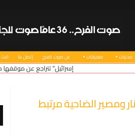
محليات
متفرقات
عن صوت الفرح
إتصل بنا
البث 
إسرائيل” تتراجع عن موقفها من الحدود البرية
لبنان يط
لنار ومصير الضاحية مرتبط