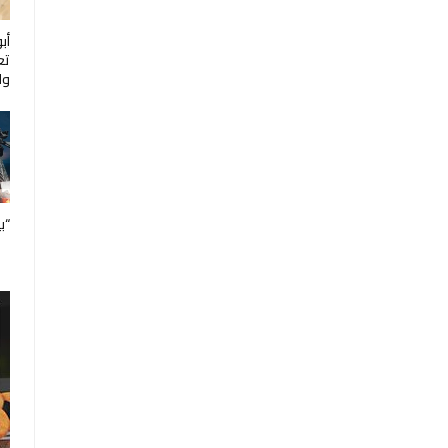
أب
تع
ول
“ب