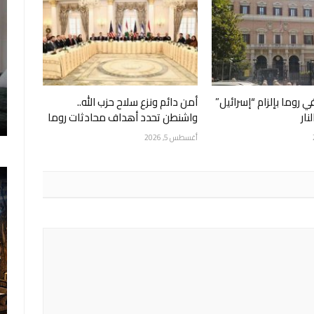
ي روما بإلزام “إسرائيل”
أمن دائم ونزع سلاح حزب الله..
نار
واشنطن تحدد أهداف محادثات روما
أغسطس 5, 2026