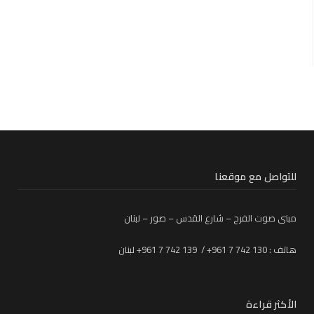
للتواصل مع موقعنا
مبنى صوت الفرح – شارع القدس – صور – لبنان
هاتف : 130 742 7 961+ / 139 742 7 961+ لبنان
الأكثر قراءة