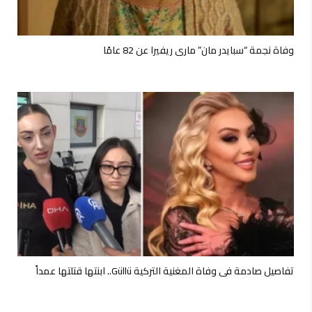
وفاة نجمة “سبايدر مان” ماري ريفيرا عن 82 عامًا
تفاصيل صادمة في وفاة المغنية التركية Güllü.. ابنتها قتلتها عمداً