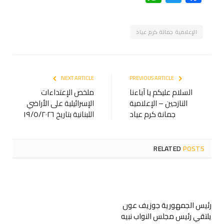
الإعلامية جمانة كرم عياد
NEXT ARTICLE
PREVIOUS ARTICLE
السلام عليكم يا آباءنا
ملخص الإعتداءات
النازحين – الإعلامية
الإسرائيلية على الأراضي
جمانة كرم عياد
اللبنانية بتاريخ ١٩/٥/٢٠٢٦
RELATED
POSTS
رئيس الجمهورية جوزيف عون
يلتقي رئيس مجلس النواب نبيه