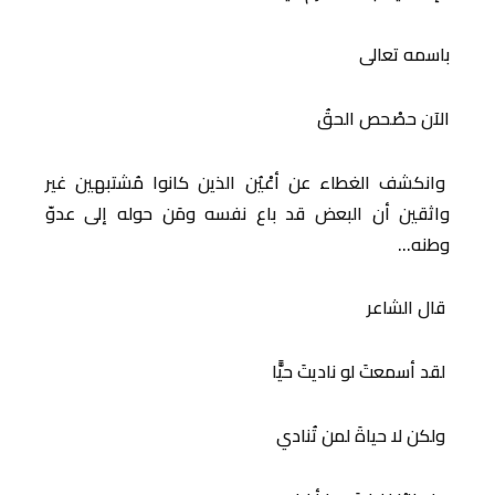
باسمه تعالى
‏الآن حصْحص الحقُ
وانكشف الغطاء عن أعْيُن الذين كانوا مُشتبهين غير
واثقين أن البعض قد باع نفسه ومَن حوله إلى عدوّ
وطنه…
قال الشاعر
لقد أسمعتَ لو ناديتَ حيًّا
ولكن لا حياةَ لمن تُنادي