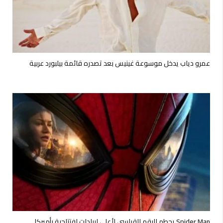
عمرو دياب يدخل موسوعة غينيس بعد تصدره قائمة بيلبورد عربية
Spider Man يحطم الرقم القياسي لأعلى إيرادات افتتاحية بأميركا