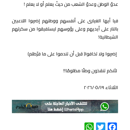
عدوّ الوطن وعدوّ الشعب من حيثُ يعلم أو لا يعلم !
فيا أيها الغيارى على أنفسهم ووطنهم إضربوا اللاعبين
بالنار على أيديهم وعلى رؤوسهم ليستفيقوا من سكرتهم
الشيطانية!
إضربوا ولا تخافوا( قبل أن تندموا على ما فرّطتم)
لأنكم تنقذون وطنًا مظلومًا!!
الثلاثاء ٢٠٢٦/٠٥/١٩
WhatsApp
Twitter
Facebook