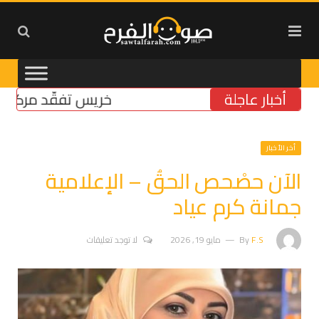
أخبار عاجلة
خريس تفقّد مركز الضمان 
أخر الأخبار
‏الآن حصْحص الحقُ – الإعلامية
جمانة كرم عياد
F.S
By
مايو 19, 2026
لا توجد تعليقات