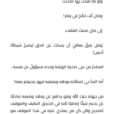
ولو نارْا نفختَ بها أضاءت
ولكن أنت تنفُخ في رمادِ!
إلى متى صمتُ العقلاء
وهل يليقُ بعاقلٍ أن يسكتَ عن الحق ليصبحَ شيطانًا
أخرس!
المنتحرُ من على صخرة الروشة وحده مسؤولٌ عن نفسه ،
أما المدّعي تمسُّكه بوطنه وبشعبه فهو ينحرهم معه!
من جهته حزبُ الله وهو يدافع عن وطنه وشعبه صادقًا
،لن يخسر شيئًا إضافيًا لأنه في الخندق النظيف والموقف
الصحيح ولأن كل من يعتدي عليه في هذا الموقف هو