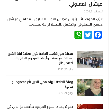
ميشال المعلولي
أغسطس 5, 2026
غيّب الموت نائب رئيس مجلس النواب السابق المحامي ميشال
عيسى المعلولي، ويُحتفل بالصلاة لراحة نفسه…
WhatsApp
Twitter
Facebook
مدينة صور شيّعت الحاجة بتول مغنية ابنة الشيخ
عبد الكريم مغنية وأرملة المرحوم الحاج راشد
أحمد بيطار
يوليو 28, 2026
وفاة الحاجة الهام محي الدين (أم محمود أبو
صالح)
يوليو 24, 2026
دعوة لإحياء اسبوع المرحوم د. أحمد عز الدين في