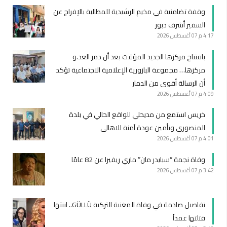
وقفة تضامنية في مخيم الرشيدية للمطالبة بالإفراج عن
السفير أشرف دبور
4:17 م
07 أغسطس 2026
بافتتاح مركزها الجديد المؤقت بعد أن دمر العد.و
مركزها… مجموعة البازورية الإعلامية الاجتماعية تؤكد
أن الرسالة أقوى من الدمار
4:09 م
07 أغسطس 2026
خريس استمع من مديحلي للواقع الحالي في بلدة
المنصوري وتأمين عودة آمنة للاهالي
4:01 م
07 أغسطس 2026
وفاة نجمة “سبايدر مان” ماري ريفيرا عن 82 عامًا
3:42 م
07 أغسطس 2026
تفاصيل صادمة في وفاة المغنية التركية GÜLLÜ.. ابنتها
قتلتها عمداً