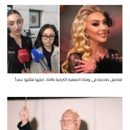
تفاصيل صادمة في وفاة المغنية التركية Güllü.. ابنتها قتلتها عمداً