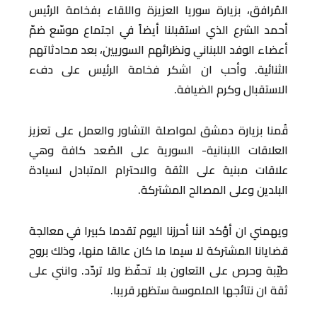
المُرافق، بزيارة سوريا العزيزة واللقاء بفخامة الرئيس
أحمد الشرع الذي استقبلنا أيضاً في اجتماع موسّع ضمّ
أعضاء الوفد اللبناني ونظرائهم السوريين، بعد محادثاتهم
الثنائية. وأحب ان اشكر فخامة الرئيس على دفء
الاستقبال وكرم الضيافة.
قُمنا بزيارة دمشق لمواصلة التشاور والعمل على تعزيز
العلاقات اللبنانية- السورية على الصُعد كافة وهي
علاقات مبنية على الثقة والاحترام المتبادل لسيادة
البلدين وعلى المصالح المشتركة.
ويهمني ان أؤكد اننا أحرزنا اليوم تقدما كبيرا في معالجة
قضايانا المشتركة لا سيما ما كان عالقا منها، وذلك بروح
طيّبة وحرص على التعاون بلا تحفّظ ولا تردّد. وانني على
ثقة ان نتائجها الملموسة ستظهر قريبا.