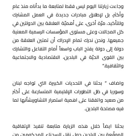
وجاءت زيارتنا اليوم ليس فقط لمتابعة ما بدأناه منذ عام
وأكثر، بل لإطلاق مبادرات جديدة في العمل المشترك
وللتأكيد، مرّة أخرى، على أهميّة العلاقة بين الدولتين في
كل المجالات وعلى مستوى المؤسسات الرسمية المعنية
جميعها. ونحن ندرك تمام الإدراك أن تمتين العلاقة من
دولة إلى دولة يفتح الباب واسعاً أمام التفاعل والتشارك
بين القوى الحيّة في البلدين، الاقتصادية والاجتماعية
والثقافية.”
واضاف ” بحثنا في التحديات الكبيرة التي تواجه لبنان
وسوريا في ظل التطورات الإقليمية المتسارعة على أكثر
من صعيد واتفقنا على اهمية استمرار التشاوربشأنها لما
فيه مصلحة البلدين.
بحثنا ايضاً خلال هذه الزيارة متابعة تنفيذ الإتفاقية
الموقّعة بين البلدين حول نقل السجناء المحكومين من