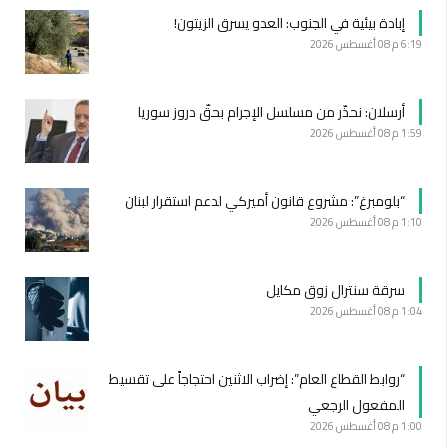
إبادة بيئية في الجنوب: العدو يسرق الزيتون!
6:19 م
08 أغسطس 2026
أرسلان: نحذّر من مسلسل الإجرام بحقّ دروز سوريا
1:59 م
08 أغسطس 2026
“بلومبرغ”: مشروع قانون أميركي لدعم استقرار لبنان
1:10 م
08 أغسطس 2026
سرقة سنترال زوق مكايل
1:04 م
08 أغسطس 2026
“روابط القطاع العام”: إضراب الاثنين احتجاجاً على تقسيط
المفعول الرجعي
1:00 م
08 أغسطس 2026