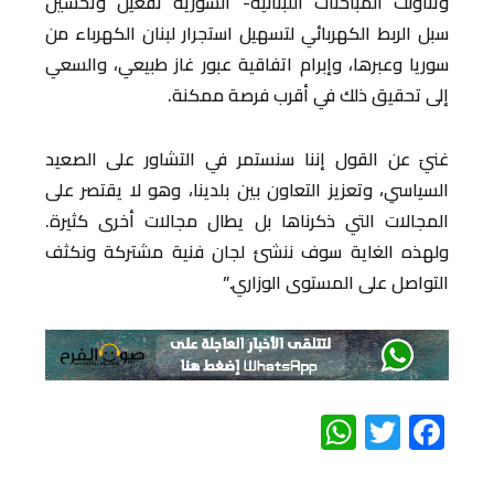
وتناولَت المباحثات اللبنانية- السورية تفعيل وتحسين
سبل الربط الكهربائي لتسهيل استجرار لبنان الكهرباء من
سوريا وعبرها، وإبرام اتفاقية عبور غاز طبيعي، والسعي
إلى تحقيق ذلك في أقرب فرصة ممكنة.
غنيَ عن القول إننا سنستمر في التشاور على الصعيد
السياسي، وتعزيز التعاون بين بلدينا، وهو لا يقتصر على
المجالات التي ذكرناها بل يطال مجالات أخرى كثيرة.
ولهذه الغاية سوف ننشئ لجان فنية مشتركة ونكثف
التواصل على المستوى الوزاري.”
WhatsApp
Twitter
Facebook