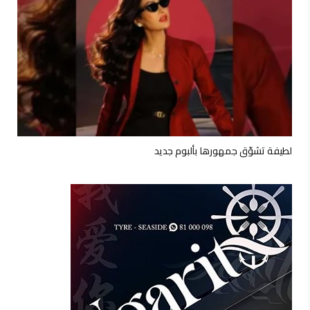
لطيفة تشوّق جمهورها بألبوم جديد