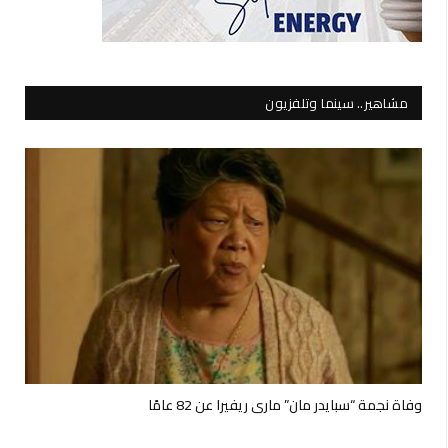
مشاهير.. سينما وتلفزيون
وفاة نجمة “سبايدر مان” ماري ريفيرا عن 82 عامًا