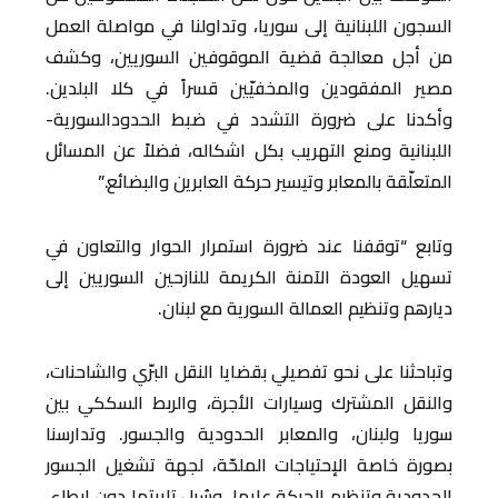
السجون اللبنانية إلى سوريا، وتداولنا في مواصلة العمل
من أجل معالجة قضية الموقوفين السوريين، وكشف
مصير المفقودين والمخفيّين قسراً في كلا البلدين.
وأكدنا على ضرورة التشدد في ضبط الحدودالسورية-
اللبنانية ومنع التهريب بكل اشكاله، فضلاً عن المسائل
المتعلّقة بالمعابر وتيسير حركة العابرين والبضائع.”
وتابع “توقفنا عند ضرورة استمرار الحوار والتعاون في
تسهيل العودة الآمنة الكريمة للنازحين السوريين إلى
ديارهم وتنظيم العمالة السورية مع لبنان.
وتباحثنا على نحو تفصيلي بقضايا النقل البرّي والشاحنات،
والنقل المشترك وسيارات الأجرة، والربط السككي بين
سوريا ولبنان، والمعابر الحدودية والجسور. وتدارسنا
بصورة خاصة الإحتياجات الملحّة، لجهة تشغيل الجسور
الحدودية وتنظيم الحركة عليها، وسُبل تلبيتها دون إبطاء.