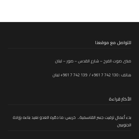
للتواصل مع موقعنا
مبنى صوت الفرح – شارع القدس – صور – لبنان
هاتف : 130 742 7 961+ / 139 742 7 961+ لبنان
الأكثر قراءة
بدء أعمال تزفيت جسر القاسمية.. خريس: ما دمّره العدو نعيد بناءه بإرادة
الجنوبيين