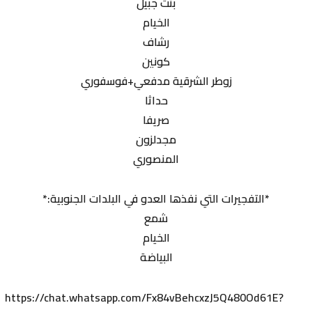
بنت جبيل
الخيام
رشاف
كونين
زوطر الشرقية مدفعي+فوسفوري
حداثا
صريفا
مجدلزون
المنصوري
*التفجيرات التي نفذها العدو في البلدات الجنوبية:*
شمع
الخيام
البياضة
https://chat.whatsapp.com/Fx84vBehcxzJ5Q480Od61E?