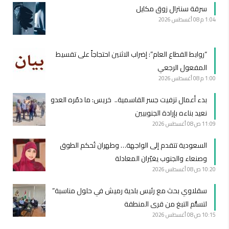
سرقة سنترال زوق مكايل
1:04 م
08 أغسطس 2026
“روابط القطاع العام”: إضراب الاثنين احتجاجاً على تقسيط
المفعول الرجعي
1:00 م
08 أغسطس 2026
بدء أعمال تزفيت جسر القاسمية.. خريس: ما دمّره العدو
نعيد بناءه بإرادة الجنوبيين
11:09 ص
08 أغسطس 2026
السعودية تتقدم إلى الواجهة… وطهران تُحكم الطوق
وصنعاء والجنوب يغيّران المعادلة
10:20 ص
08 أغسطس 2026
سقلاوي بحث مع رئيس بلدية رميش في حلول مناسبة”
لتسلُّم التبغ من قرى المنطقة
10:15 ص
08 أغسطس 2026