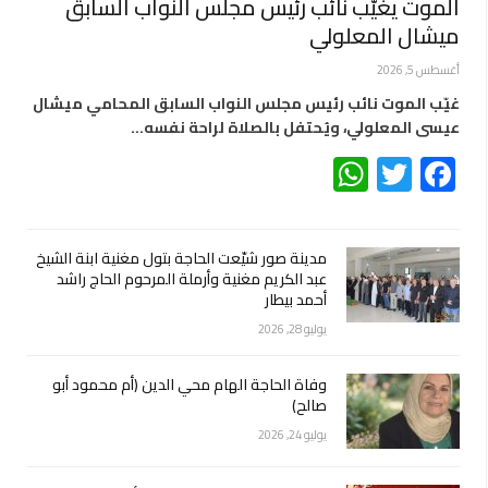
الموت يغيّب نائب رئيس مجلس النواب السابق
ميشال المعلولي
أغسطس 5, 2026
غيّب الموت نائب رئيس مجلس النواب السابق المحامي ميشال
عيسى المعلولي، ويُحتفل بالصلاة لراحة نفسه…
WhatsApp
Twitter
Facebook
مدينة صور شيّعت الحاجة بتول مغنية ابنة الشيخ
عبد الكريم مغنية وأرملة المرحوم الحاج راشد
أحمد بيطار
يوليو 28, 2026
وفاة الحاجة الهام محي الدين (أم محمود أبو
صالح)
يوليو 24, 2026