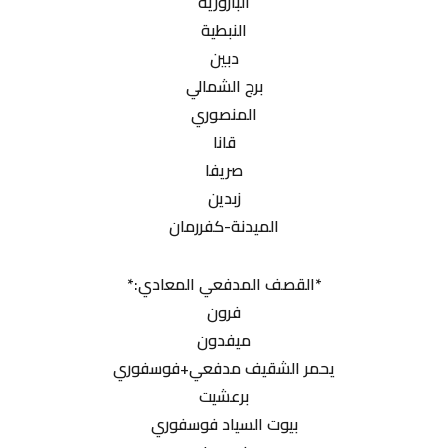
البازورية
النبطية
دبين
برج الشمالي
المنصوري
قانا
صريفا
زبدين
الميدنة-كفررمان
*القصف المدفعي المعادي:*
فرون
ميفدون
يحمر الشقيف مدفعي+فوسفوري
برعشيت
بيوت السياد فوسفوري