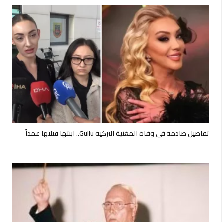
تفاصيل صادمة في وفاة المغنية التركية Güllü.. ابنتها قتلتها عمداً