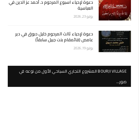
دعوة لإحياء اسبوع المرحوم د. أحمد عز الدين في
العباسية
يوليو 23, 2026
دعوة لإحياء ثالث المرحوم خليل دبوق في دير
عامص (قائمقام بنت جبيل سابقاً)
يوليو 19, 2026
BOURJI VILLAGE المشروع التجاري السياحي الأول من نوعه في
صور…