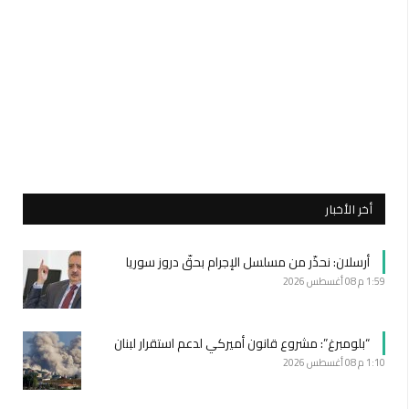
أخر الأخبار
أرسلان: نحذّر من مسلسل الإجرام بحقّ دروز سوريا
1:59 م
08 أغسطس 2026
“بلومبرغ”: مشروع قانون أميركي لدعم استقرار لبنان
1:10 م
08 أغسطس 2026