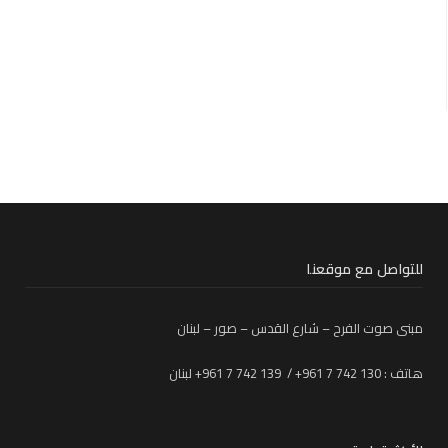
للتواصل مع موقعنا
مبنى صوت الفرح – شارع القدس – صور – لبنان
هاتف : 130 742 7 961+ / 139 742 7 961+ لبنان