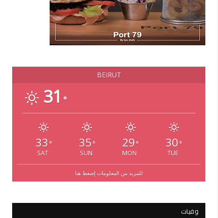
BEIRUT
31
°
33
35
29
30
°
°
°
°
SAT
SUN
MON
TUE
للمزيد من المعلومات إضغط هنا
وفيات