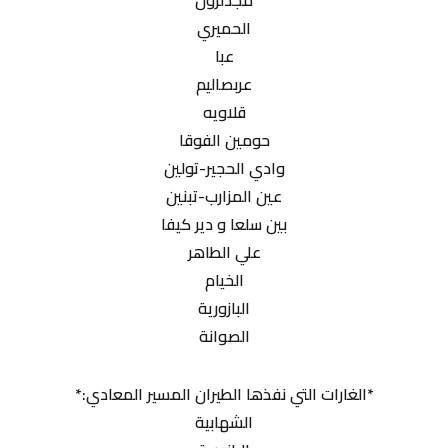
مجدلزون
الحميري
عبا
عربصاليم
قلاويه
حومين الفوقا
وادي الحجير-تولين
عين المزارب-تبنين
بين سلعا و دير كيفا
علي الطاهر
الخيام
البازورية
الصوانة
*الغارات التي نفذها الطيران المسير المعادي:*
الشهابية