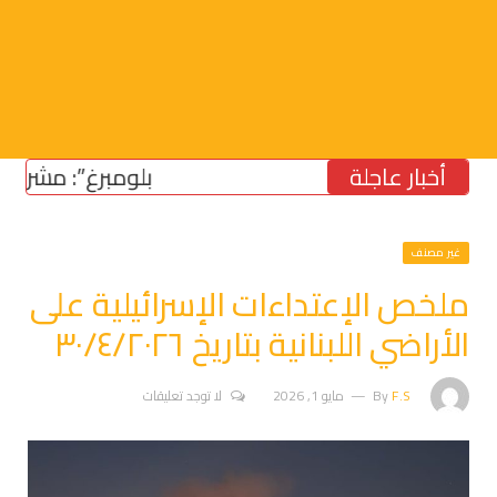
أخبار عاجلة
“بلومبرغ”: مشروع قانون
غير مصنف
ملخص الإعتداءات الإسرائيلية على
الأراضي اللبنانية بتاريخ ٣٠/٤/٢٠٢٦
F.S
By
مايو 1, 2026
لا توجد تعليقات