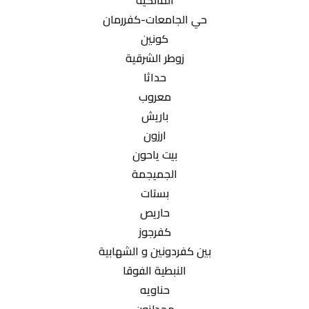
المالكية
حي الجامعات-كفررمان
كونين
زوطر الشرقية
حداثا
معروب
باريش
ارزون
بيت ياحون
الجميجمة
بستات
حاريص
كفرجوز
بين كفردونين و الشهابية
النبطية الفوقا
حناويه