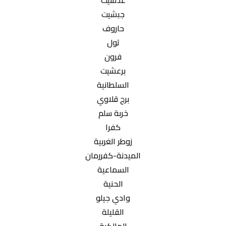
عدشيت
جبشيت
حاروف
تول
فرون
برعشيت
السلطانية
برج قلاوي
خربة سلم
كفرا
زوطر الغربية
الميدنة-كفررمان
السماعية
الحنية
وادي جيلو
القليلة