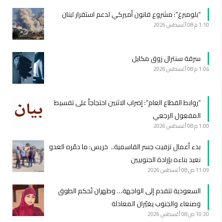
“بلومبرغ”: مشروع قانون أميركي لدعم استقرار لبنان
1:10 م
08 أغسطس 2026
سرقة سنترال زوق مكايل
1:04 م
08 أغسطس 2026
“روابط القطاع العام”: إضراب الاثنين احتجاجاً على تقسيط
المفعول الرجعي
1:00 م
08 أغسطس 2026
بدء أعمال تزفيت جسر القاسمية.. خريس: ما دمّره العدو
نعيد بناءه بإرادة الجنوبيين
11:09 ص
08 أغسطس 2026
السعودية تتقدم إلى الواجهة… وطهران تُحكم الطوق
وصنعاء والجنوب يغيّران المعادلة
10:20 ص
08 أغسطس 2026