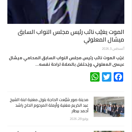
الموت يغيّب نائب رئيس مجلس النواب السابق
ميشال المعلولي
أغسطس 5, 2026
غيّب الموت نائب رئيس مجلس النواب السابق المحامي ميشال
عيسى المعلولي، ويُحتفل بالصلاة لراحة نفسه…
WhatsApp
Twitter
Facebook
مدينة صور شيّعت الحاجة بتول مغنية ابنة الشيخ
عبد الكريم مغنية وأرملة المرحوم الحاج راشد
أحمد بيطار
يوليو 28, 2026