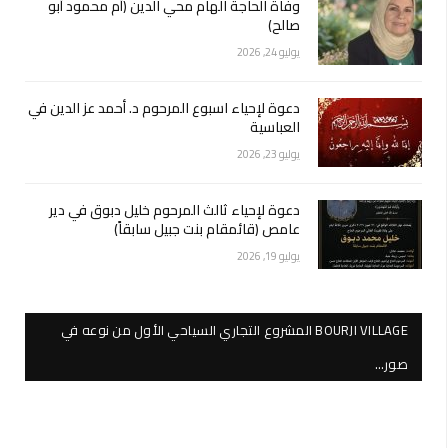
وفاة الحاجة الهام محي الدين (أم محمود أبو
صالح)
يوليو 24, 2026
دعوة لإحياء اسبوع المرحوم د. أحمد عز الدين في
العباسية
يوليو 23, 2026
دعوة لإحياء ثالث المرحوم خليل دبوق في دير
عامص (قائمقام بنت جبيل سابقاً)
يوليو 19, 2026
BOURJI VILLAGE المشروع التجاري السياحي الأول من نوعه في
صور…