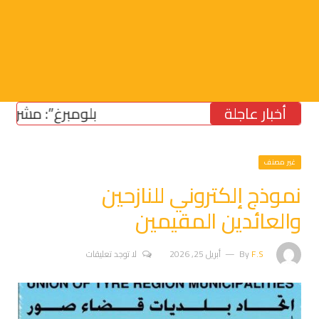
أخبار عاجلة
“بلومبرغ”: مشروع قانون
غير مصنف
نموذج إلكتروني للنازحين
والعائدين المقيمين
F.S
By
أبريل 25, 2026
لا توجد تعليقات