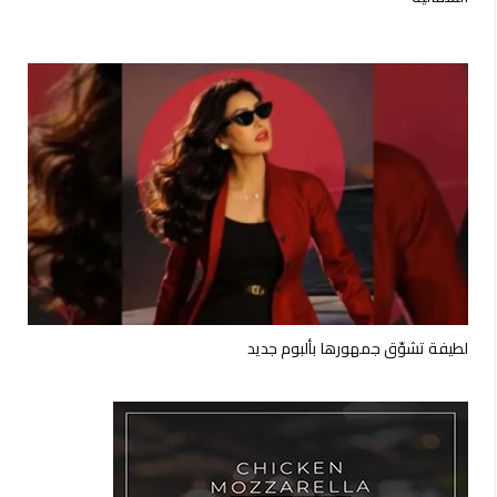
لطيفة تشوّق جمهورها بألبوم جديد