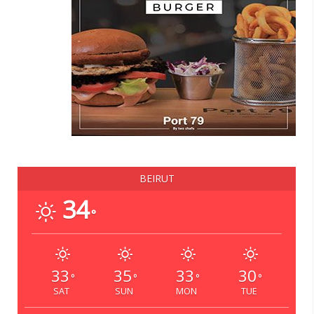
BEIRUT
34
°
33
35
33
30
°
°
°
°
SAT
SUN
MON
TUE