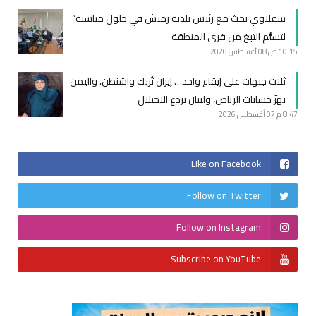
سقلاوي بحث مع رئيس بلدية رميش في حلول مناسبة”
لتسلُّم التبغ من قرى المنطقة
10:15 ص
08 أغسطس 2026
ثلاث جبهات على إيقاع واحد… إيران تُربك واشنطن، واليمن
يهزّ حسابات الرياض، ولبنان يردع الاحتلال
8:47 م
07 أغسطس 2026
Like on Facebook
Follow on Twitter
Follow on Instagram
Subscribe on YouTube