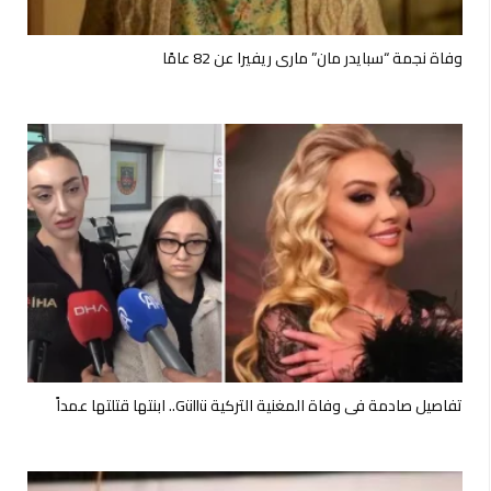
وفاة نجمة “سبايدر مان” ماري ريفيرا عن 82 عامًا
تفاصيل صادمة في وفاة المغنية التركية Güllü.. ابنتها قتلتها عمداً