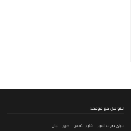
للتواصل مع موقعنا
مبنى صوت الفرح – شارع القدس – صور – لبنان