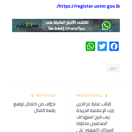
https://register.uotm.gov.lb/
WhatsApp
Twitter
Facebook
صور
NEXT ARTICLE
PREVIOUS ARTICLE
النائب عناية عز الدين
تخوّف من احتمال توسّع
زارت الإعلامية الجريحة
رقعة القتال
زينب فرج: استهداف
الصحفيين محاولة
لإسكات الشهود على