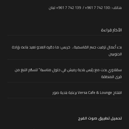
هاتف : 130 742 7 961+ / 139 742 7 961+ لبنان
الأكثر قراءة
بدء أعمال تزفيت جسر القاسمية.. خريس: ما دمّره العدو نعيد بناءه بإرادة
الجنوبيين
سقلاوي بحث مع رئيس بلدية رميش في حلول مناسبة” لتسلُّم التبغ من
قرى المنطقة
افتتاح Versa Cafe & Lounge برعاية بلدية صور
تحميل تطبيق صوت الفرح