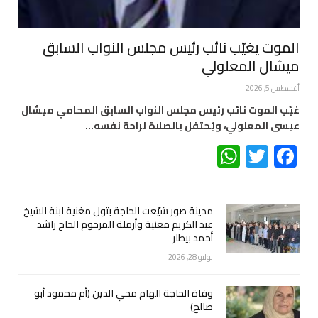
الموت يغيّب نائب رئيس مجلس النواب السابق
ميشال المعلولي
أغسطس 5, 2026
غيّب الموت نائب رئيس مجلس النواب السابق المحامي ميشال
عيسى المعلولي، ويُحتفل بالصلاة لراحة نفسه…
WhatsApp
Twitter
Facebook
مدينة صور شيّعت الحاجة بتول مغنية ابنة الشيخ
عبد الكريم مغنية وأرملة المرحوم الحاج راشد
أحمد بيطار
يوليو 28, 2026
وفاة الحاجة الهام محي الدين (أم محمود أبو
صالح)