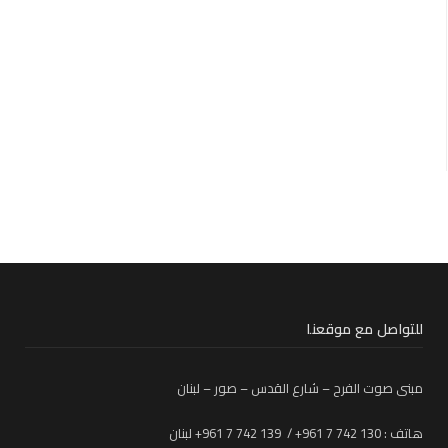
للتواصل مع موقعنا
مبنى صوت الفرح – شارع القدس – صور – لبنان
هاتف : 130 742 7 961+ / 139 742 7 961+ لبنان