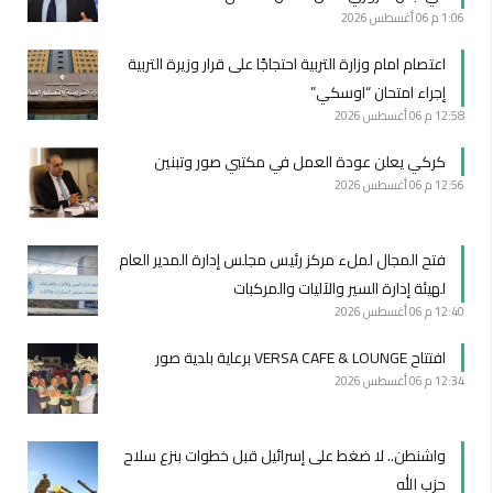
1:06 م
06 أغسطس 2026
اعتصام امام وزارة التربية احتجاجًا على قرار وزيرة التربية
إجراء امتحان “اوسكي”
12:58 م
06 أغسطس 2026
كركي يعلن عودة العمل في مكتبي صور وتبنين
12:56 م
06 أغسطس 2026
فتح المجال لملء مركز رئيس مجلس إدارة المدير العام
لهيئة إدارة السير والآليات والمركبات
12:40 م
06 أغسطس 2026
افتتاح VERSA CAFE & LOUNGE برعاية بلدية صور
12:34 م
06 أغسطس 2026
واشنطن.. لا ضغط على إسرائيل قبل خطوات بنزع سلاح
حزب الله