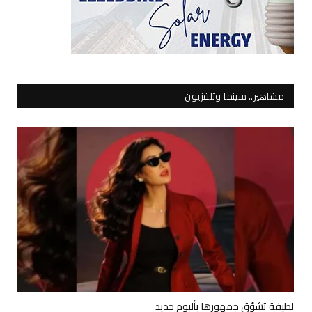
مشاهير.. سينما وتلفزيون
لطيفة تشوّق جمهورها بألبوم جديد