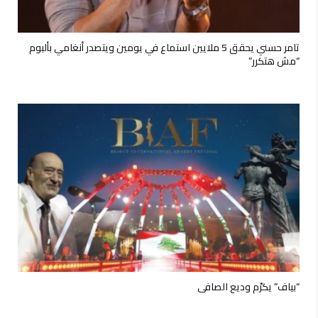
تامر حسني يحقق 5 ملايين استماع في يومين ويتصدر أنغامي بألبوم
“مش هتكرر”
“بياف” يكرّم وديع الصافي