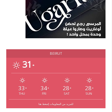
BEIRUT
31
°
33
34
28
28
°
°
°
°
THU
FRI
SAT
SUN
للمزيد من المعلومات إضغط هنا