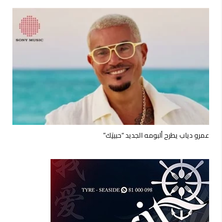
عمرو دياب يطرح ألبومه الجديد “حبيتِك”