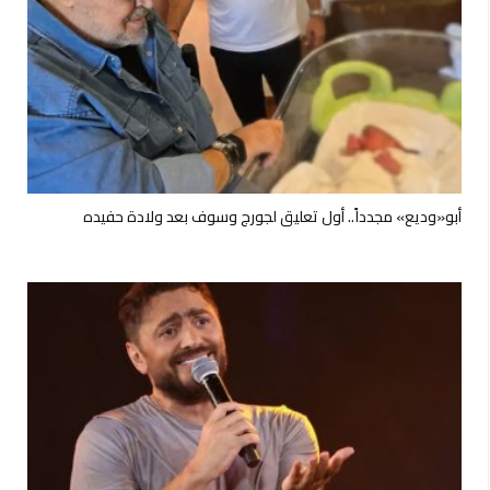
أبو«وديع» مجدداً.. أول تعليق لجورج وسوف بعد ولادة حفيده