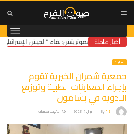
أخبار عاجلة
سموتريتش: بقاء “الجيش الإسرائيلي” في م
محليات
جمعية شمران الخيرية تقوم
بإجراء المعاينات الطبية وتوزيع
الادوية في بشامون
F.S
By
أبريل 7, 2026
لا توجد تعليقات