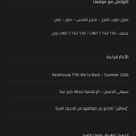
للتواصل مع موقعنا
مبنى صوت الفرح – شارع القدس – صور – لبنان
هاتف : 130 742 7 961+ / 139 742 7 961+ لبنان
الأكثر قراءة
RestHouse TYR: We’re Back – Summer 2026
سيبقى الحسين – الإعلامية جمانة كرم عياد
“إسرائيل” تتراجع عن موقفها من الحدود البرية
تحميل تطبيق صوت الفرح