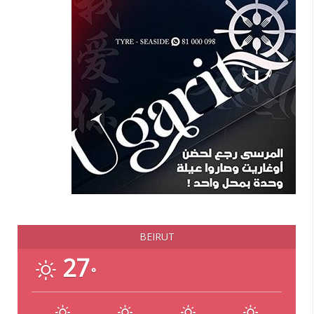
BEIRUT
27
°