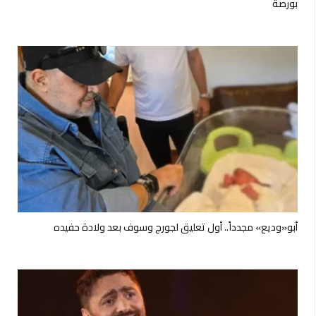
بورصة
أبو«وديع» مجدداً.. أول تعليق لجورج وسوف بعد ولادة حفيده