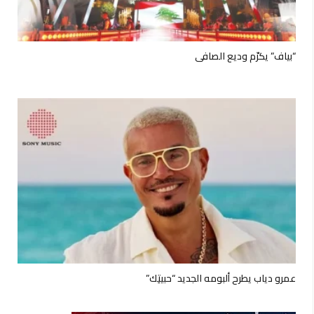
“بياف” يكرّم وديع الصافي
عمرو دياب يطرح ألبومه الجديد “حبيتِك”