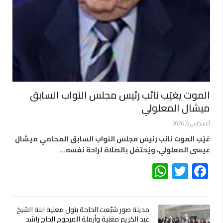
الموت يغيّب نائب رئيس مجلس النواب السابق
ميشال المعلولي
أغسطس 5, 2026
غيّب الموت نائب رئيس مجلس النواب السابق المحامي ميشال
عيسى المعلولي، ويُحتفل بالصلاة لراحة نفسه…
WhatsApp
Twitter
Facebook
مدينة صور شيّعت الحاجة بتول مغنية ابنة الشيخ
عبد الكريم مغنية وأرملة المرحوم الحاج راشد