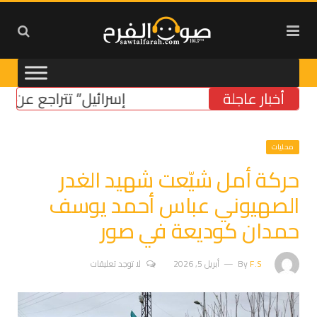
أخبار عاجلة
“إسرائيل” تتراجع عن موقفها م
محليات
حركة أمل شيّعت شهيد الغدر
الصهيوني عباس أحمد يوسف
حمدان كوديعة في صور
F.S
By
أبريل 5, 2026
لا توجد تعليقات