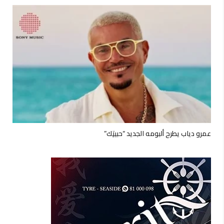
عمرو دياب يطرح ألبومه الجديد “حبيتِك”