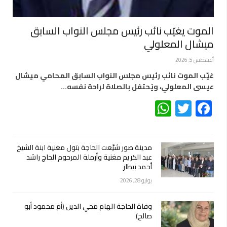
الموت يغيّب نائب رئيس مجلس النواب السابق
ميشال المعلولي
أغسطس 5, 2026
غيّب الموت نائب رئيس مجلس النواب السابق المحامي ميشال
عيسى المعلولي، ويُحتفل بالصلاة لراحة نفسه…
WhatsApp
Twitter
Facebook
مدينة صور شيّعت الحاجة بتول مغنية ابنة الشيخ
عبد الكريم مغنية وأرملة المرحوم الحاج راشد
أحمد بيطار
يوليو 28, 2026
وفاة الحاجة الهام محي الدين (أم محمود أبو
صالح)