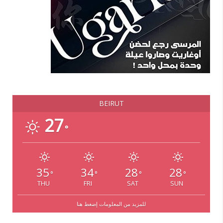
BEIRUT
27
°
35
34
28
28
°
°
°
°
THU
FRI
SAT
SUN
للمزيد من المعلومات إضغط هنا