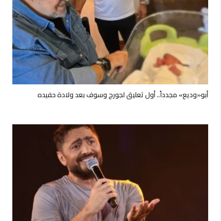
أبو«وديع» مجدداً.. أول تعليق لجورج وسوف بعد ولادة حفيده