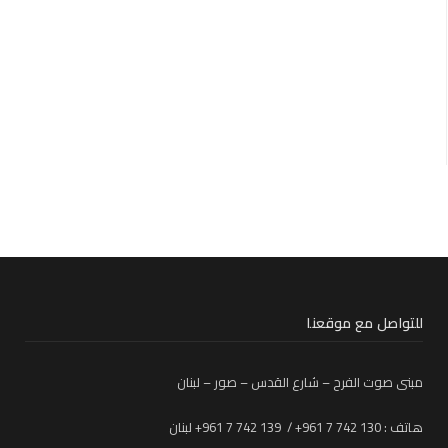
للتواصل مع موقعنا
مبنى صوت الفرح – شارع القدس – صور – لبنان
هاتف : 130 742 7 961+ / 139 742 7 961+ لبنان