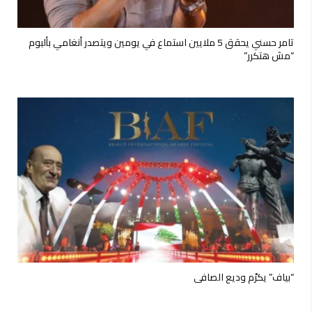
تامر حسني يحقق 5 ملايين استماع في يومين ويتصدر أنغامي بألبوم
“مش هتكرر”
“بياف” يكرّم وديع الصافي