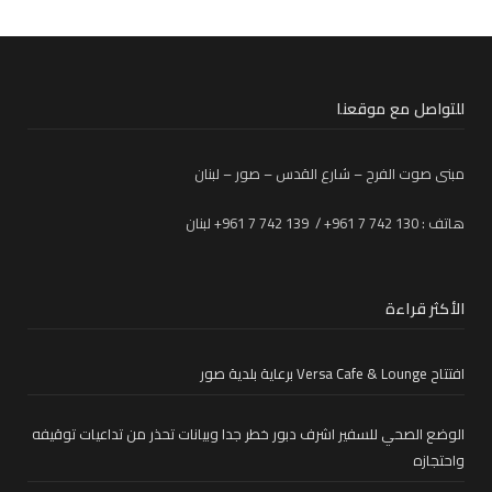
للتواصل مع موقعنا
مبنى صوت الفرح – شارع القدس – صور – لبنان
هاتف : 130 742 7 961+ / 139 742 7 961+ لبنان
الأكثر قراءة
افتتاح Versa Cafe & Lounge برعاية بلدية صور
الوضع الصحي للسفير اشرف دبور خطر جدا وبيانات تحذر من تداعيات توقيفه
واحتجازه