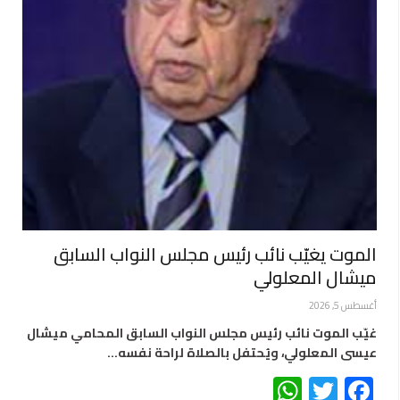
الموت يغيّب نائب رئيس مجلس النواب السابق
ميشال المعلولي
أغسطس 5, 2026
غيّب الموت نائب رئيس مجلس النواب السابق المحامي ميشال
عيسى المعلولي، ويُحتفل بالصلاة لراحة نفسه…
WhatsApp
Twitter
Facebook