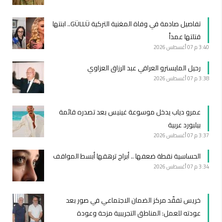
تفاصيل صادمة في وفاة المغنية التركية GÜLLÜ.. ابنتها
قتلتها عمداً
3:40 م
07 أغسطس 2026
رحيل المايسترو العراقي عبد الرزاق العزاوي
3:38 م
07 أغسطس 2026
عمرو دياب يدخل موسوعة غينيس بعد تصدره قائمة
بيلبورد عربية
3:37 م
07 أغسطس 2026
الحساسية نقطة ضعفها .. أبراج ترهقها أبسط المواقف
3:34 م
07 أغسطس 2026
خريس تفقّد مركز الضمان الاجتماعي في صور بعد
عودته للعمل: المناطق التجريبية مزحة وعودة