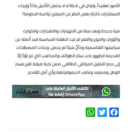
الأمور تعقيداً، ولبنان في لحظاته لا يحتمل التأجيل بتاتاً وإرجاء
الاستشارات كارثة بغض النظر عن المرشح لرئاسة الحكومة”.
مرة جديدة وبعد سنة من الانهيارات والانفجارات والكوارث
والثورات والجوع والفقر لم تحِد الطبقة السياسية قيد أنملة عن
سياستها التقاسمية وكأنّ شيئاَ لم يحصل، وعادت المصطلحات
القديمة للظهور تحت ستار الطوائف والمذاهب التي لم تؤدِّ إلاّ
إلى حصر التمثيل الميثاقي الطائفي ضمن نخبة ضيقة تقرر مسار
الوطن ومصيره، وتضرب الديموقراطية وأي أمل للتقدم.
WhatsApp
Twitter
Facebook