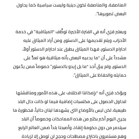
المناصفة، والمناصفة تكون دينية وليست سياسية كما يحاول
البعض تصويرها”.
ويعتبر قزي أنه في الفترة الأخيرة توظَّف “الميثاقية” في خدمة
الأحزاب، ويتم تقديمها على الدستور، ومن أراد الميثاق عليه
احترام الدستور، فهذا الميثاق يطبق عند احترام الدستور أولاً،
مشدداً على أن “ما يدعيه البعض بأنه ميثاقية هو تعدٍّ على
الدستور، ولم يبقَ أحد “ما بل إيدو بالدستور” خصوصاً ممن يدّعون
حمايته والحفاظ على الميثاق”.
ويؤكد قزي أنه “بإمكاننا الاختلاف على هذه الأمور ومناقشتها
لنحاول الحصول على مكتسبات إضافية فيما لو كانت حال البلد
طبيعية، لكن ليس بالأوضاع التي يشهدها لبنان حالياً، فخطورة ما
يجري اليوم أكبر بكثير من هذه المماحكات وخصوصاً أن البلد
سيتدمر من دون حكومة إنقاذ، وأصبحنا بلداً ضمن العالم الرابع
وهم مستمرون باختراع مصطلحات وحجج لن توصل إلا لزيادة