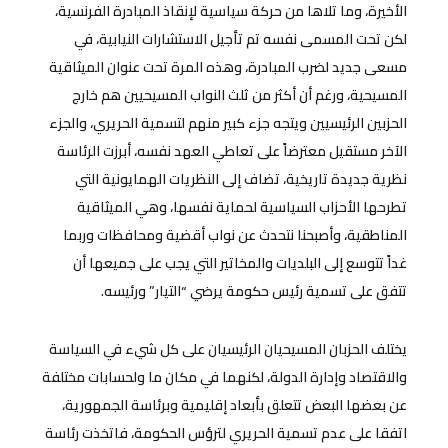
الأخيرة، وما تلاها من حركة سياسية لإنقاذ المبادرة الفرنسية،
لكن تحت المسمى نفسه تم تأجيل الاستشارات النيابية، في
مسعى جديد لضرب المبادرة، وهذه المرة تحت عنوان الميثاقية
المسيحية، ورغم أن أكثر من ثلث النواب المسيحيين هم خارج
الحزبين الرئيسيين ويتجه جزء كبير منهم لتسمية الحريري، والجزء
الآخر مستقيل معترضاً على تعاطي العهد نفسه، أبرزت الرئاسة
نظرية جديدة تاريخية، تضاف إلى النظريات الهمايونية التي
تطرحها الأحزاب السياسية لحماية نفسها، وهي الميثاقية
المناطقية، وأصبحنا نتحدث عن نواب أقضية ومحافظات وربما
غداً تتوسع إلى البلديات والمخاتير التي يجب على جميعها أن
تتفق على تسمية رئيس حكومة يرضي “التيار” ورئيسه.
يختلف الحزبان المسيحيان الرئيسيان على كل شيء في السياسة
والاقتصاد وإدارة الدولة، لكنهما في مكان ما ولحسابات مختلفة
عن بعضها البعض تتعلق بأبعاد إقليمية وبرئاسة الجمهورية،
اتفقا على عدم تسمية الحريري لترؤس الحكومة، فاتخذت رئاسة