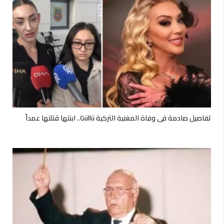
تفاصيل صادمة في وفاة المغنية التركية Güllü.. ابنتها قتلتها عمداً