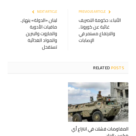
NEXT ARTICLE
PREVIOUS ARTICLE
الأنباء: حكومة التصريف
لبنان «الدولة» ينهار..
غائبة عن كورونا..
مافيات الأدوية
والارتفاع مستمر في
والمازوت والبنزين
الإصابات
والمواد الغذائية
تستفحل
RELATED
POSTS
المفاوضات فشلت في انتزاع أي
مكسب للبنان