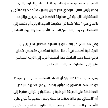
الجمهورية مدعومة بحزب العهد هذا التقاطع الظرفي الذي
يخدم رئيس #التيار الوطني الحر جبران باسيل، فاتُخذ ذريعة لتأجيل
الاستشارات النيابية في محاولة للضغط على الحريري وإلزامه
باتفاق مع “التيار” كما في حكومة العهد الأولى، أو دفعه إلى
الاستقالة وحرمان البلد من الفرصة الأخيرة قبل الانهيار الشامل.
وفي هذا السياق، يلفت الوزير السابق سجعان قزي إلى أن
الميثاقية أصبحت في أيامنا الحالية تستعمل كقميص عثمان
ترفع كلما دعت الحاجة، كما أصبحت أقرب إلى الترف السياسي
منها إلى المشاركة في القرار الوطني.
ويرى في حديث لـ”النهار” أن الحياة السياسية في لبنان يقودها
جوادان هما الدستور والميثاق يتكاملان مع بعضهما البعض
للمحافظة على الصيغة الوطنية والاستقرار والتوازن، مشيراً إلى
أن “الميثاق هو حالة وطنية جامعة وليس مفهوماً يتوزع على
الأقضية والمحافظات، بل مفهوم الميثاق الأساسي يكون في