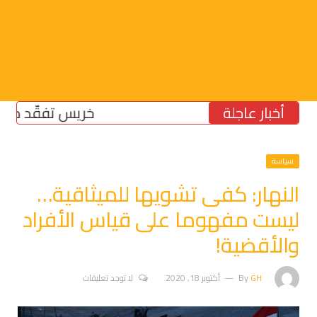
أخبار عاجلة
خريس تفقّد مركز الض
سياسة
النهار: كفى تشويها للميثاقية…
ليست مفهوما على قياس الأفراد
والأقضية!
GH
By
أكتوبر 18, 2020
لا توجد تعليقات