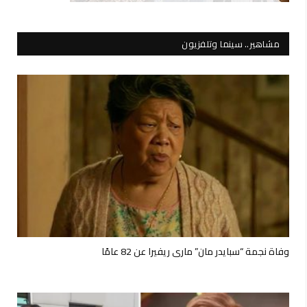
مشاهير.. سينما وتلفزيون
وفاة نجمة “سبايدر مان” ماري ريفيرا عن 82 عامًا