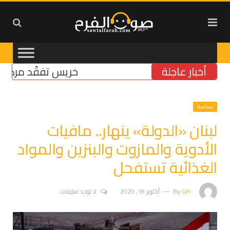
أخبار عاجلة
خريس تفقّد مركز الضمان
سياسة
لبنان «الدولة» ينهار.. مافيات
الأدوية والمازوت والبنزين والمواد
الغذائية تستفحل
GH
By
أكتوبر 18, 2020
لا توجد تعليقات