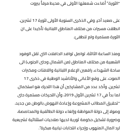
“الثورة” أضاءت شمعتها الأولى في محيط مرفأ بيروت
على صعيد آخر، وفي الذكرى السنوية الأولى لثورة 17 تشرين،
انطلقت مسيرات من مختلف المناطق اللبنانية تأكيدا على ان
الثورة مستمرة ولم تنطفئ.
ومنذ الساعة الثالثة، تواصل توافد الحافلات التي تقل الوفود
الشعبية من مختلف المناطق (من الشمال وحتى الجنوب) الى
ساحة الشهداء، رافعين الإعلام اللبنانية واللافتات ومكبرات
الصوت، على وقع الأغاني والأناشيد الوطنية في ذكرى 17
تشرين. وأكد عدد من المشاركين أن هذا التحرك هو استكمال
لما بدأ في 17 تشرين الأول 2019، وأن التحركات مستمرة حتى
“تحقيق المطالب المشروعة وإعادة النهوض بالوطن من جديد،
وصولا إلى دولة المواطنة وإلغاء دولة الطائفية والمحاصصة،
وضرورة تشكيل حكومة ثورية لديها صلاحيات استثنائية تشريعية
لرد المال المنهوب وإجراء انتخابات نيابية مبكرة”.