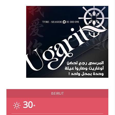
BEIRUT
30
°