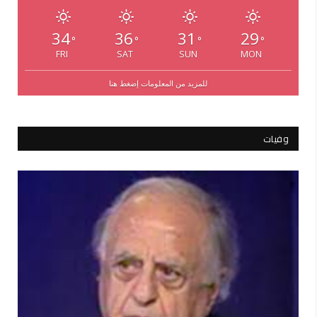
34
36
31
29
°
°
°
°
FRI
SAT
SUN
MON
للمزيد من المعلومات إضغط هنا
وفيات