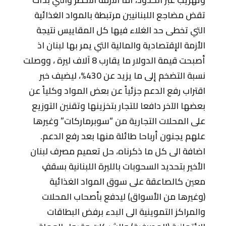
وتهريب عبر الحدود، أما الأزمة الأخطر والتي بدأت
تقض مضاجع اللبنانيين مرتبطة بالمواد الغذائية
التي تخطى حد الغلاء فيها كل المقاييس نتيجة
الأزمة الإقتصادية والمالية التي يمر بها لبنان اذ
أصبحت قيمة الدولار ما يقارب 8 آلاف ليرة ، ووصلت
نسبة التضخم إلى ما يزيد عن 430%، ليضيف خبر
اقتراب رفع الدعم جزئياً عن بعض المواد وكلياً عن
بعضها الآخر دافعا للتجار بتخزينها وتقنين التوزيع
على المحلات التجارية من “سوبرماركات” وغيرها
علهم يجنون أرباحا طائلة منها بعد رفع الدعم.
اضافة الى كل ما ذكرناه، حل تعميم مصرف لبنان
الأخير بتحديد السحوبات بالليرة اللبنانية بسقفٍ
معين كالصاعقة على سوق المواد الغذائية
(وغيرها من الأسواق) ليدفع بأصحاب المحلات
والمراكز التموينية الى البدء برفض البطاقات