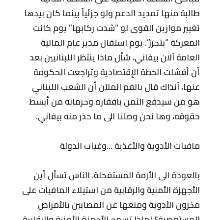
طالبة منها تمديد الدعم ولو جزئياً بينما كان بيدها
تغيير موازين القوى لو “شدت ركابها” يوم كانت
المعركة “بتحرز”. يوم استقال مدير عام المالية
العامة آلان بيفاني، سُأل ماذا ينتظر اللبنانيين بعد
أن أفشلت الخطة الإقتصادية وتراجعت الحكومة
عنها، آنذاك قال بالفم الملآن أن الشعب اللبناني
هو من سيدفع الثمن بافقاره وحرمانه من أبسط
حقوقه، وها نحن وصلنا الى ما حذر منه بيفاني.
مافيات الأدوية والأغذية …وغياب الدولة
بالعودة الى الأزمة المستفحلة، الناس تسأل أين
الأجهزة الأمنية والرقابية من استيلاء المافيات على
مخزون الأدوية ومنعها عن المصابين بالأمراض
المستعصية؟ لماذا تسمح الأجهزة الأمنية والرقابية