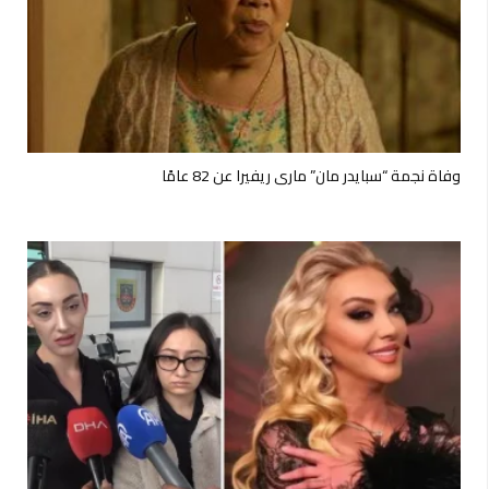
وفاة نجمة “سبايدر مان” ماري ريفيرا عن 82 عامًا