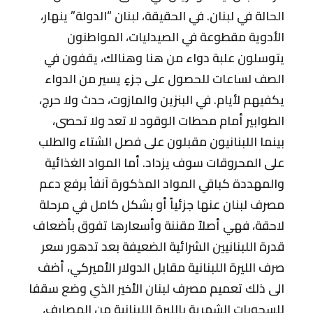
الحالة في لبنان. في الحقيقة، لبنان “الدولة” ينهار،
الأدوية مقطوعة في الصيدليات، المواطنون
يتوسلون علبة دواء من هنا وهنالك، يقفون في
الصف لساعات للحصول على جزءٍ يسير من الدواء
يكفيهم لأيام. في البنزين والمازوت، حدث ولا حرج،
الطوابير أمام محطات الوقود لا تعد ولا تحصى،
بينما اللبنانيون مقبلون على فصل الشتاء والطلب
على المحروقات سوف يزداد. أما المواد الغذائية
والمهددة كباقي المواد المذكورة آنفاً برفع دعم
مصرف لبنان عنها جزئياً أو بشكل كامل في مرحلة
لاحقة، فهي أصلاً مقننة وأسعارها تفوق بأضعاف
قدرة اللبنانيين الشرائية الضعيفة بعد تدهور سعر
صرف الليرة اللبنانية مقابل الدولار الأميركي، أضف
الى ذلك تعميم مصرف لبنان الأخير الذي وضع سقفا
للسحوبات الشهرية بالليرة اللبنانية من المصارف،