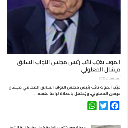
الموت يغيّب نائب رئيس مجلس النواب السابق
ميشال المعلولي
أغسطس 5, 2026
غيّب الموت نائب رئيس مجلس النواب السابق المحامي ميشال
عيسى المعلولي، ويُحتفل بالصلاة لراحة نفسه…
WhatsApp
Twitter
Facebook
مدينة صور شيّعت الحاجة بتول مغنية ابنة الشيخ