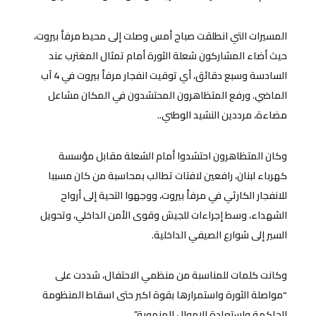
المسيرات التي انطلقت صباح أمس وصلت إلى محيط مرفأ بيروت،
حيث أضاء المشاركون شعلة الثورة أمام تمثال المغترب عند
السادسة وسبع دقائق، أي توقيت انفجار مرفأ بيروت في 4 آب
الماضي. ورفع المتظاهرون المحتشدون في المكان مشاعل
مضاءة، مرددين النشيد الوطني..
وكان المتظاهرون احتشدوا أمام الشعلة مقابل مؤسسة
كهرباء لبنان، رافعين لافتات تطالب بمحاسبة من كان مسببا
للانفجار الكارثي في مرفأ بيروت، ووجهوا التحية إلى أرواح
الشهداء، وسط إجراءات للجيش وقوى الأمن الداخلي، وتحويل
السير إلى شوارع الصيفي الداخلية.
وكانت كلمات للمناسبة من منظمي الاحتفال، شددت على
“مواصلة الثورة واستمرارها بقوة اكبر حتى اسقاط المنظومة
الحاكمة واستعادة الاموال المنهوبة”.