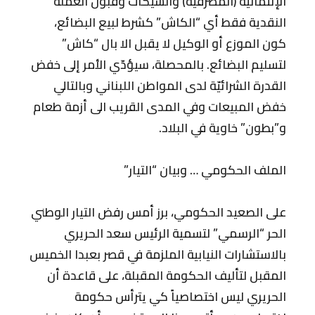
الإئتمانية (المصرفية) والشيكات وقبول العملة
النقدية فقط أي “الكاش” كشرط لبيع البضائع،
كون الموزع أو الوكيل لا يقبل الا بال “كاش”
لتسليم البضائع. بالمحصلة، سيؤدّي الأمر إلى خفض
القدرة الشرائيّة لدى المواطن اللبناني وبالتالي
خفض المبيعات وفي المدى القريب الى أزمة طعام
و”بطون” خاوية في البلاد.
الملف الحكومي … وبيان “التيار”
على الصعيد الحكومي، برز أمس رفض التيار الوطني
الحر “الرسمي” لتسمية الرئيس سعد الحريري
بالاستشارات النيابية الملزمة في قصر بعبدا الخميس
المقبل لتأليف الحكومة المقبلة، على قاعدة أن
الحريري ليس اختصاصياً كي يترأس حكومة