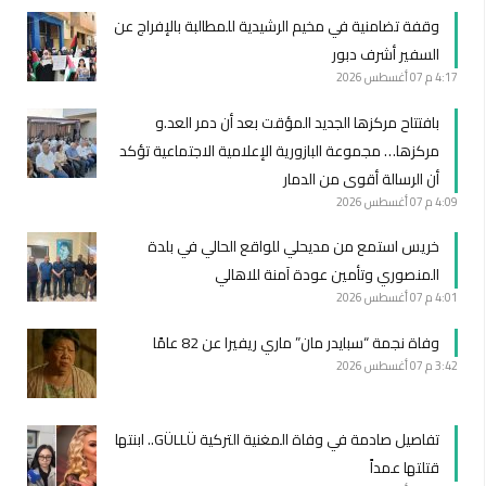
وقفة تضامنية في مخيم الرشيدية للمطالبة بالإفراج عن
السفير أشرف دبور
4:17 م
07 أغسطس 2026
بافتتاح مركزها الجديد المؤقت بعد أن دمر العد.و
مركزها… مجموعة البازورية الإعلامية الاجتماعية تؤكد
أن الرسالة أقوى من الدمار
4:09 م
07 أغسطس 2026
خريس استمع من مديحلي للواقع الحالي في بلدة
المنصوري وتأمين عودة آمنة للاهالي
4:01 م
07 أغسطس 2026
وفاة نجمة “سبايدر مان” ماري ريفيرا عن 82 عامًا
3:42 م
07 أغسطس 2026
تفاصيل صادمة في وفاة المغنية التركية GÜLLÜ.. ابنتها
قتلتها عمداً