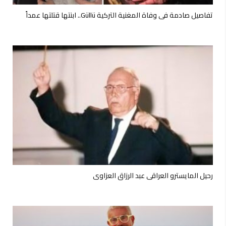
تفاصيل صادمة في وفاة المغنية التركية Güllü.. ابنتها قتلتها عمداً
رحيل المايسترو العراقي عبد الرزاق العزاوي