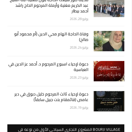
عبد الكريم مغنية وأرملة المرحوم الحاج راشد
أحمد بيطار
يوليو 28, 2026
وفاة الحاجة الهام محي الدين (أم محمود أبو
صالح)
يوليو 24, 2026
دعوة لإحياء اسبوع المرحوم د. أحمد عز الدين في
العباسية
يوليو 23, 2026
دعوة لإحياء ثالث المرحوم خليل دبوق في دير
عامص (قائمقام بنت جبيل سابقاً)
يوليو 19, 2026
BOURJI VILLAGE المشروع التجاري السياحي الأول من نوعه في