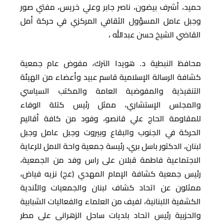
حميد، أشرف بيضون، ناصر جابر وعلي خريس، مفتي صور
وجبل عامل المسؤول الثقافي المركزي في حركة أمل
القاضي الشيخ حسن عبدالله ،
محافظ النبطية د. هويدا الترك، مفوض عام جمعية
كشافة الرسالة الإسلامية قاسم عبيد وأعضاء من الهيئة
التنفيذية والمفوضية العامة والمكتب السياسي
والمجلس الإستشاري، ممثل رئيس كتلة الوفاء
للمقاومة الحاج علي قانصو، وفود من كافة أقاليم
الحركة في الجنوب والبقاع وبيروت وجبل عامل وجبل
لبنان، الدكتور باسل بري، رئيسة جمعية واحة الامل للرعاية
الاجتماعية فاطمة قبلان على راس وفد من الجمعية،
رئيس جمعية كشافة الإمام المهدي (عج) نزيه فياض،
ممثلون عن اتحاد كشاف لبنان والجمعيات والأندية
الكشفية اللبنانية، لفيف من العلماء والفعاليات الشبابية
والحزبية رئيس اتحاد بلديات ساحل الزهراني علي مطر