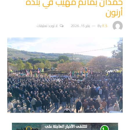
حمدان بمأتم مهيب في بلدة
أرنون
F.S
By
يناير 15, 2026
لا توجد تعليقات