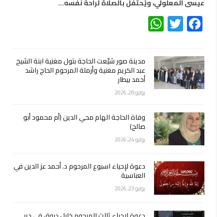
عيسى المعلولي، ويُحتفل بالصلاة لراحة نفسه…
WhatsApp
Twitter
Facebook
مدينة صور شيّعت الحاجة بتول مغنية ابنة الشيخ
عبد الكريم مغنية وأرملة المرحوم الحاج راشد
أحمد بيطار
يوليو 28, 2026
وفاة الحاجة الهام محي الدين (أم محمود أبو
صالح)
يوليو 24, 2026
دعوة لإحياء اسبوع المرحوم د. أحمد عز الدين في
العباسية
يوليو 23, 2026
دعوة لإحياء ثالث المرحوم خليل دبوق في دير