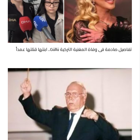
تفاصيل صادمة في وفاة المغنية التركية Güllü.. ابنتها قتلتها عمداً