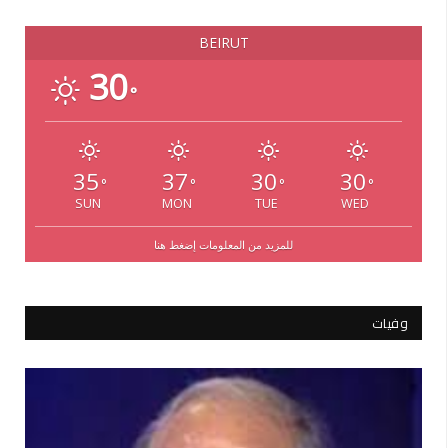
BEIRUT
30
°
35
37
30
30
°
°
°
°
SUN
MON
TUE
WED
للمزيد من المعلومات إضغط هنا
وفيات