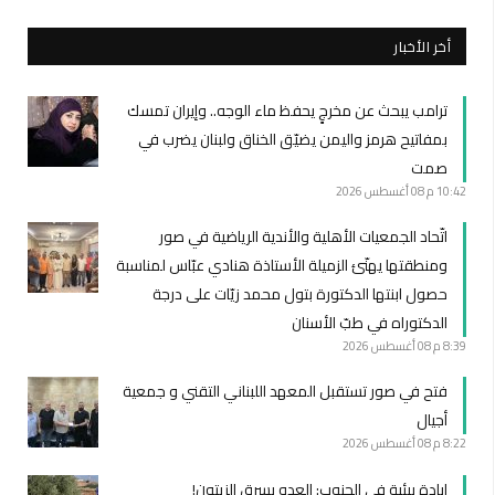
أخر الأخبار
ترامب يبحث عن مخرجٍ يحفظ ماء الوجه.. وإيران تمسك
بمفاتيح هرمز واليمن يضيّق الخناق ولبنان يضرب في
صمت
10:42 م
08 أغسطس 2026
اتّحاد الجمعيات الأهلية والأندية الرياضية في صور
ومنطقتها يهنّئ الزميلة الأستاذة هنادي عبّاس لمناسبة
حصول ابنتها الدكتورة بتول محمد زيّات على درجة
الدكتوراه في طبّ الأسنان
8:39 م
08 أغسطس 2026
فتح في صور تستقبل المعهد اللبناني التقني و جمعية
أجيال
8:22 م
08 أغسطس 2026
إبادة بيئية في الجنوب: العدو يسرق الزيتون!