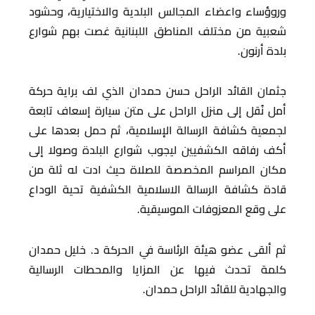
وروؤساء واعضاء المجالس البلدية والاختيارية، وحشود
شعبية من مختلف المناطق اللبنانية غصت بهم شوارع
بلدة أرنون.
جثمان القائد الراحل حسن حمدان الذي لف براية حركة
أمل نُقل إلى منزل الراحل على متن سيارة إسعاف تابعة
لجمعية كشافة الرسالة الإسلامية، ثم حمل بعدها على
أكف رفاقه الكشفيين ليجوب شوارع البلدة وصولا إلى
مكان المراسم المخصصة للصلاة حيث ادت له ثلة من
قادة كشافة الرسالة الاسلامية الكشفية تحية الوداع
على وقع المعزوفات الموسيقية.
ثم ألقى عضو هيئة الرئاسة في الحركة د. خليل حمدان
كلمة تحدث فيها عن المزايا والمحطات الرسالية
والجهادية للقائد الراحل حمدان.