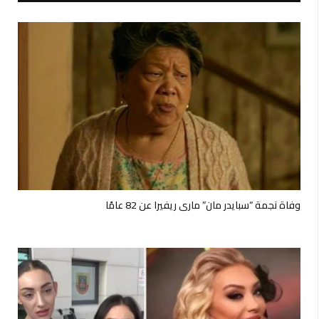
وفاة نجمة “سبايدر مان” ماري ريفيرا عن 82 عامًا