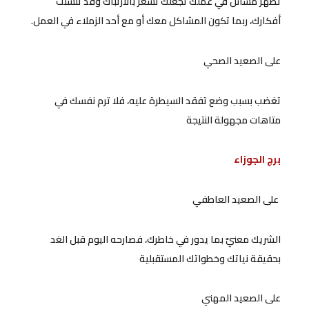
تظهر مسائل في عملك تجعلك تشعر بالارتباك وقد تتشتّت
أفكارك، ربما تكون المشاكل معك أو مع أحد الزملاء في العمل.
على الصعيد الصحي
تغضب بسبب وضع تفقد السيطرة عليه، فلا ترم نفسك في
متاهات مجهولة النتيجة
برج الجوزاء
على الصعيد العاطفي
الشريك معنيّ بما يدور في خاطرك، فصارحه اليوم قبل الغد
بحقيقة نياتك وخطواتك المستقبلية
على الصعيد المهني