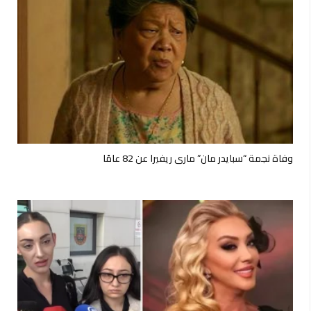
وفاة نجمة “سبايدر مان” ماري ريفيرا عن 82 عامًا