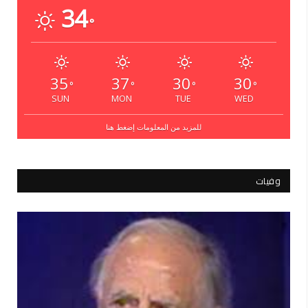
34
°
35
37
30
30
°
°
°
°
SUN
MON
TUE
WED
للمزيد من المعلومات إضغط هنا
وفيات