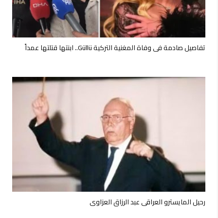
تفاصيل صادمة في وفاة المغنية التركية Güllü.. ابنتها قتلتها عمداً
رحيل المايسترو العراقي عبد الرزاق العزاوي