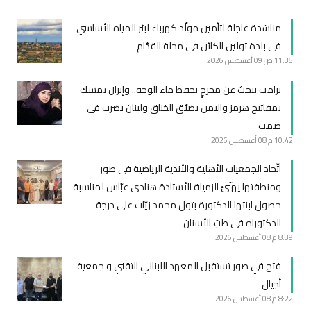
مناشدة عاجلة لتأمين مولّد كهرباء لبئر المياه الأساسي
في بلدة تولين الكائن في محلة القدّام
11:35 ص
09 أغسطس 2026
ترامب يبحث عن مخرجٍ يحفظ ماء الوجه.. وإيران تمسك
بمفاتيح هرمز واليمن يضيّق الخناق ولبنان يضرب في
صمت
10:42 م
08 أغسطس 2026
اتّحاد الجمعيات الأهلية والأندية الرياضية في صور
ومنطقتها يهنّئ الزميلة الأستاذة هنادي عبّاس لمناسبة
حصول ابنتها الدكتورة بتول محمد زيّات على درجة
الدكتوراه في طبّ الأسنان
8:39 م
08 أغسطس 2026
فتح في صور تستقبل المعهد اللبناني التقني و جمعية
أجيال
8:22 م
08 أغسطس 2026