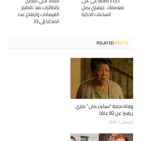
ذكاء اصطناعي على
تايلاند تجلي مرضى
معصمك.. جيميني يصل
بالطائرات بعد تفاقم
للساعات الذكية
الفيضانات وارتفاع عدد
الضحايا إلى 33
RELATED
POSTS
وفاة نجمة “سبايدر مان” ماري
ريفيرا عن 82 عامًا
أغسطس 7, 2026