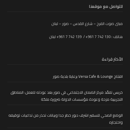
للتواصل مع موقعنا
مبنى صوت الفرح – شارع القدس – صور – لبنان
هاتف : 130 742 7 961+ / 139 742 7 961+ لبنان
الأكثر قراءة
افتتاح Versa Cafe & Lounge برعاية بلدية صور
خريس تفقّد مركز الضمان الاجتماعي في صور بعد عودته للعمل: المناطق
التجريبية مزحة وعودة مؤسسات الدولة ضرورة ملحّة
الوضع الصحي للسفير اشرف دبور خطر جدا وبيانات تحذر من تداعيات توقيفه
واحتجازه