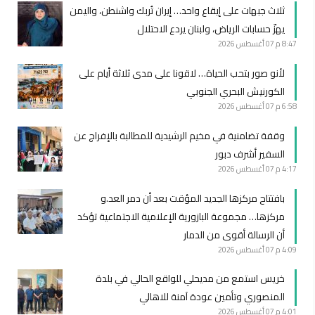
ثلاث جبهات على إيقاع واحد… إيران تُربك واشنطن، واليمن
يهزّ حسابات الرياض، ولبنان يردع الاحتلال
8:47 م
07 أغسطس 2026
لأنو صور بتحب الحياة… لاقونا على مدى ثلاثة أيام على
الكورنيش البحري الجنوبي
6:58 م
07 أغسطس 2026
وقفة تضامنية في مخيم الرشيدية للمطالبة بالإفراج عن
السفير أشرف دبور
4:17 م
07 أغسطس 2026
بافتتاح مركزها الجديد المؤقت بعد أن دمر العد.و
مركزها… مجموعة البازورية الإعلامية الاجتماعية تؤكد
أن الرسالة أقوى من الدمار
4:09 م
07 أغسطس 2026
خريس استمع من مديحلي للواقع الحالي في بلدة
المنصوري وتأمين عودة آمنة للاهالي
4:01 م
07 أغسطس 2026