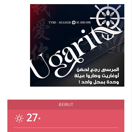
BEIRUT
27
°