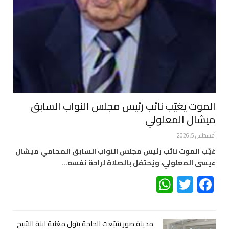
الموت يغيّب نائب رئيس مجلس النواب السابق
ميشال المعلولي
أغسطس 5, 2026
غيّب الموت نائب رئيس مجلس النواب السابق المحامي ميشال
عيسى المعلولي، ويُحتفل بالصلاة لراحة نفسه…
WhatsApp
Twitter
Facebook
مدينة صور شيّعت الحاجة بتول مغنية ابنة الشيخ