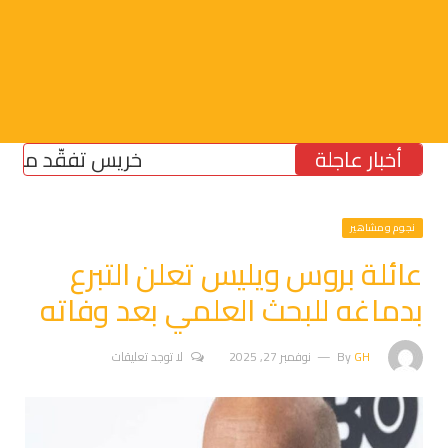
أخبار عاجلة
خريس تفقّد مركز الضم
نجوم ومشاهير
عائلة بروس ويليس تعلن التبرع
بدماغه للبحث العلمي بعد وفاته
GH
By
نوفمبر 27, 2025
لا توجد تعليقات