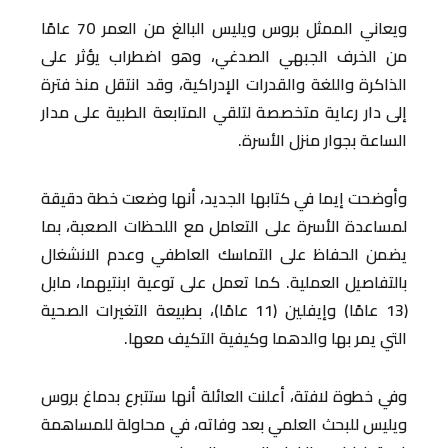
ويعاني الممثل بروس ويليس البالغ من العمر 70 عامًا
من الخرف الجبهي الصدغي، وهو اضطراب يؤثر على
الذاكرة واللغة والقدرات الإدراكية، وقد انتقل منذ فترة
إلى دار رعاية متخصصة لتلقي المتابعة الطبية على مدار
الساعة بجوار منزل الأسرة.
وأوضحت إيما في كتابها الجديد، أنها وضعت خطة دقيقة
لمساعدة الأسرة على التعامل مع اللحظات الصعبة، بما
يضمن الحفاظ على التماسك العاطفي وعدم الانشغال
بالتفاصيل العملية. كما تعمل على توعية ابنتيهما، مابل
(13 عامًا) وإيفلين (11 عامًا)، بطبيعة التغيرات الصحية
التي يمر بها والدهما وكيفية التكيف معها.
وفي خطوة لافتة، أعلنت العائلة أنها ستتبرع بدماغ بروس
ويليس للبحث العلمي بعد وفاته، في محاولة للمساهمة