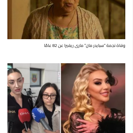
وفاة نجمة “سبايدر مان” ماري ريفيرا عن 82 عامًا