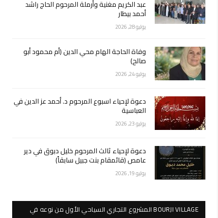
عبد الكريم مغنية وأرملة المرحوم الحاج راشد
أحمد بيطار
يوليو 28, 2026
وفاة الحاجة الهام محي الدين (أم محمود أبو
صالح)
يوليو 24, 2026
دعوة لإحياء اسبوع المرحوم د. أحمد عز الدين في
العباسية
يوليو 23, 2026
دعوة لإحياء ثالث المرحوم خليل دبوق في دير
عامص (قائمقام بنت جبيل سابقاً)
يوليو 19, 2026
BOURJI VILLAGE المشروع التجاري السياحي الأول من نوعه في