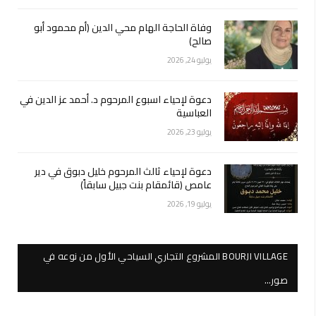
وفاة الحاجة الهام محي الدين (أم محمود أبو
صالح)
يوليو 24, 2026
دعوة لإحياء اسبوع المرحوم د. أحمد عز الدين في
العباسية
يوليو 23, 2026
دعوة لإحياء ثالث المرحوم خليل دبوق في دير
عامص (قائمقام بنت جبيل سابقاً)
يوليو 19, 2026
BOURJI VILLAGE المشروع التجاري السياحي الأول من نوعه في
صور…