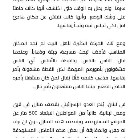
سرها. ولم يطل به الوقت حتى اكتشف أنها كانت حاملاً
على وشك الوضع، وأنها كانت تفتش عن مكان هادئ
آمن لكي تجلس فيه وتبدأ نِفاسَها.
ومع تلك الحركة الكثيرة لأهل البيت لم تجد المكان
المناسب فأخذت تبحث مسرعة، جيئة وذهاباً. وعندها
قال: الناس بالناس، والقطة بالنِّفاس. أي الناس
مشغولون بأمورهم المهمة، لكن القطة مشغولة بأمر
نِفاسِها. فذهب كلامه مَثَلاً يُقال لمن كان منشغلاً بأمره
الخاص الصغير، بينما الناس منشغلون بأمرٍ جَلَل.
في لبنان، يُنذر العدو الإسرائيلي بقصف منازل في قرى
ومدن لبنانية، طالباً من المواطنين الابتعاد 500 متر عن
الموقع المستهدف، ويقصف هذه المنازل دون ان يرف
له جفن، والمفارقة أن بعض هذه الأماكن المستهدفة