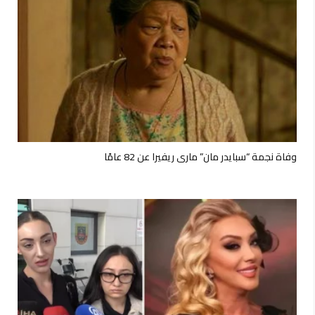
وفاة نجمة “سبايدر مان” ماري ريفيرا عن 82 عامًا