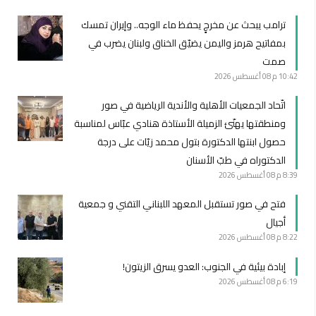
ترامب يبحث عن مخرجٍ يحفظ ماء الوجه.. وإيران تمسك
بمفاتيح هرمز واليمن يضيّق الخناق ولبنان يضرب في
صمت
10:42 م
08 أغسطس 2026
اتّحاد الجمعيات الأهلية والأندية الرياضية في صور
ومنطقتها يهنّئ الزميلة الأستاذة هنادي عبّاس لمناسبة
حصول ابنتها الدكتورة بتول محمد زيّات على درجة
الدكتوراه في طبّ الأسنان
8:39 م
08 أغسطس 2026
فتح في صور تستقبل المعهد اللبناني التقني و جمعية
أجيال
8:22 م
08 أغسطس 2026
إبادة بيئية في الجنوب: العدو يسرق الزيتون!
6:19 م
08 أغسطس 2026