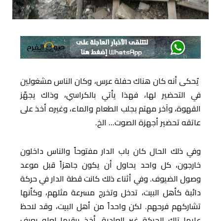
يُحكى أنه كان هناك حفلة عرس، وكان الناس مشغولين
في التحضير لها، فهذا يأتي بالكراسي، وذاك يجهّز
القهوة، وآخر مهتم بجلب الطعام والماء، وغيره أخذ على
عاتقه تحضير أجهزة الصوت… الخ.
وفي ذلك الحال كان باب الدار مفتوحاً والناس داخلون
خارجون، كل واحد يحاول أن يكون جاهزاً قبل موعد
وصول الضيوف. وفي أثناء ذلك كانت قطة الدار في حركة
دائبة كأهل البيت، تدخل وتخرج مسرعة مثلهم، وكأنها
تشاركهم فرحهم. لكن واحداً من أهل البيت، وقد لاحظ
عليها تلك الحركة غير العادية، أخذ يرقبها لعله يعرف