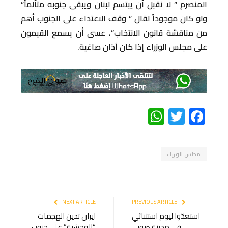
المنصرم ” لا نقبل أن يبتسم لبنان ويبقى جنوبه متألماً”
ولو كان موجوداً لقال ” وقف الاعتداء على الجنوب أهم
من مناقشة قانون الانتخاب”، عسى أن يسمع القيمون
على مجلس الوزراء إذا كان آذان صاغية.
WhatsApp
Twitter
Facebook
مجلس الوزراء
NEXT ARTICLE
PREVIOUS ARTICLE
استعدّوا ليوم استثنائي
ايران تدين الهجمات
في مدينة صور…
“الوحشية” على جنوب