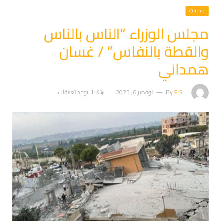
محليات
مجلس الوزراء “الناس بالناس
والقطة بالنفاس” / غسان
همداني
F.S
By
نوفمبر 6, 2025
لا توجد تعليقات