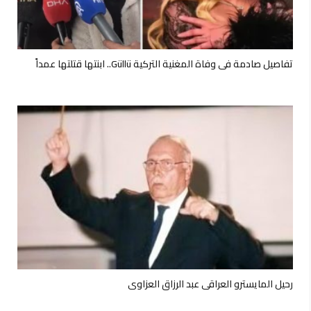
تفاصيل صادمة في وفاة المغنية التركية Güllü.. ابنتها قتلتها عمداً
رحيل المايسترو العراقي عبد الرزاق العزاوي