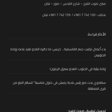
مبنى صوت الفرح – شارع القدس – صور – لبنان
هاتف : 130 742 7 961+ / 139 742 7 961+ لبنان
الأكثر قراءة
بدء أعمال تزفيت جسر القاسمية.. خريس: ما دمّره العدو نعيد بناءه بإرادة
الجنوبيين
إبادة بيئية في الجنوب: العدو يسرق الزيتون!
سقلاوي بحث مع رئيس بلدية رميش في حلول مناسبة” لتسلُّم التبغ من
قرى المنطقة
تحميل تطبيق صوت الفرح