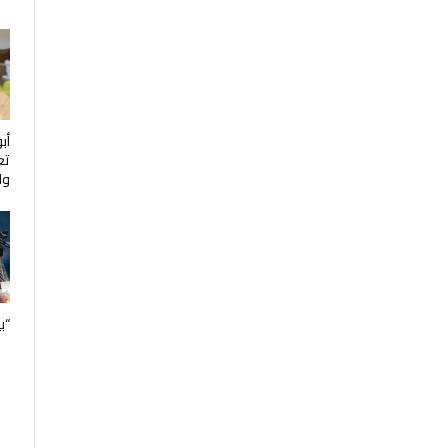
أب
تع
ول
“ب