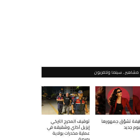
مشاهير.. سينما وتلفزيون
يفة تشوّق جمهورها
توقيف المخرج التركي
لبوم جديد
إيزيل آكاي وشقيقه في
عملية مخدرات بولاية
بورصة