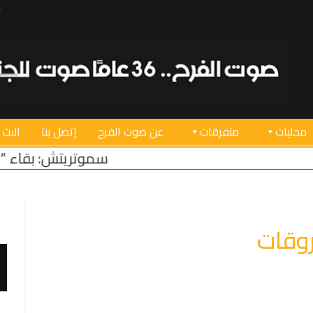
محليات
متفرقات
عن صوت الفرح
إتصل بنا
البث 
سموتريتش: بقاء “الجيش الإسرائيلي” في منطقة
روقات