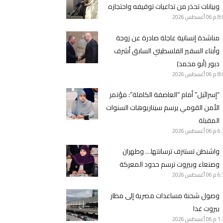
وبيانات تحذر من تداعيات توقيفه واحتجازه
8 م
06 أغسطس 2026
مناشدة إنسانية عاجلة صادرة عن زوجة
وأبناء السفير الفلسطيني السابق أشرف
دبور (أبو محمد)
8 م
06 أغسطس 2026
“إسرائيل” أمام “العاصفة الكاملة”: مؤتمر
الأمن القومي يرسم سيناريوهات السنوات
المقبلة
6 م
06 أغسطس 2026
واشنطن تستنزف ترسانتها… وطهران
وصنعاء وبيروت ترسم حدود المعركة
6 م
06 أغسطس 2026
وصول شحنة مساعدات مصرية إلى مطار
بيروت غدا
1 م
06 أغسطس 2026