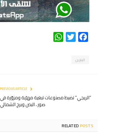
WhatsApp
Twitter
Facebook
البنزين
PREVIOUS ARTICLE
“الريجي” تضبط مصنوعات تبغية مهرّبة ومزوّرة في
صور ، البص وبرج الشمالي
RELATED
POSTS