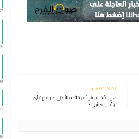
:07
:06
:38
NEXT ARTICLE
هل ينفّذ الجيش أمر قائده الأعلى بمواجهة أي
توغّل إسرائيلي؟
:32
:36