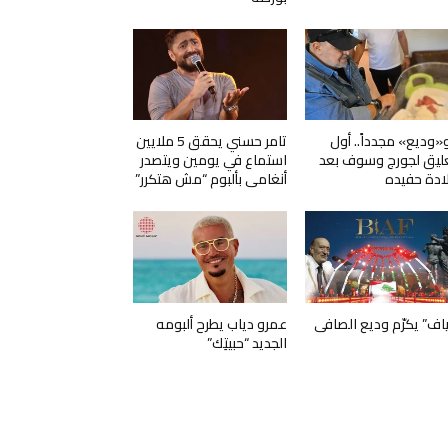
و«وديع» مجدداً.. أول
تامر حسني يحقق 5 ملايين
ليق لجورج وسوف بعد
استماع في يومين ويتصدر
ادة حفيده
أنغامي بألبوم “مش هتكرر”
ياف” يكرّم وديع الصافي
عمرو دياب يطرح ألبومه
الجديد “حبيتِك”