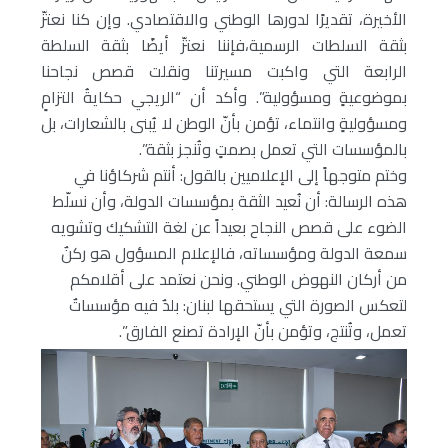
الأخيرة، تقديرًا لدورها الوطني والاقتصادي. وإن كنا نعتزّ
بثقة السلطات الرسمية،فإننا نعتزّ أيضًا بثقة السلطة
الرابعة التي واكبت مسيرتنا ونقلت قصص نجاحنا
بموضوعيةٍ ومسؤولية”.
وأكد أن “الريجي حكايةُ التزامٍ
ومسؤوليةٍ وانتماء، تؤمن بأنّ الوطن لا يُبنى بالشعارات، بل
بالمؤسسات التي تعمل بصمتٍ وتُنجز بثقة”.
وختم متوجهاً إلى الإعلاميين بالقول: أنتم شركاؤنا في
هذه الرسالة: أن نُعيد الثقة بمؤسسات الدولة، وأن نسلّط
الضوء على قصص النجاح بعيداً عن لغة التشكيك وتشويه
سمعة الدولة ومؤسساته، فالإعلام المسؤول هو ركنٌ
من أركان النهوض الوطني. ونحن نعتمد على أقلامكم
لتعكس الصورة التي يستحقها لبنان: بلدٌ فيه مؤسساتٌ
تعمل، وتُنتج، وتؤمن بأنّ الإرادة تصنع الفارق”.