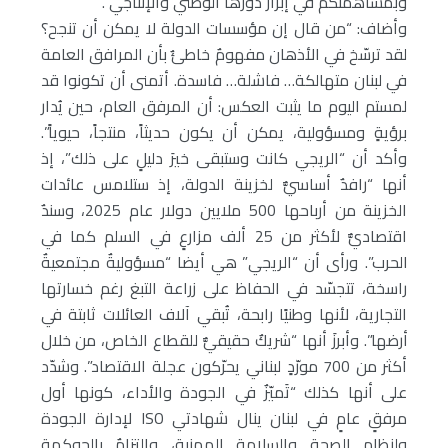
وبمساهمتكم في إبراز دورها الوطني والإنتاجي”.
وأضاف: “من قال إن مؤسسات الدولة لا يمكن أن تنجح؟
لقد ترسّخ في الأذهان مفهومٌ خاطئٌ بأن المرافق العامة
في لبنان متهالكة… فاشلة… فاسدة. أتمنى أن تكونوا قد
لمستم اليوم ما يثبت العكس: أن المرفق العام، حين يُدار
برؤيةٍ ومسؤولية، يمكن أن يكون حديثاً، منتجاً، حيوياً”.
وأكد أن “الريجي كانت وستبقى خيرَ دليلٍ على ذلك”، إذ
أنها “رافدٌ أساسيٌّ لخزينة الدولة، إذ ستلامس عائدات
الخزينة من أرباحها 500 ملايين دولار عام 2025، وسندٌ
اقتصاديٌّ لأكثر من 25 ألف مزارعٍ في السلم كما في
الحرب”.
ورأى أن “الريجي” هي أيضا “مسؤوليةٌ مجتمعيةٌ
راسخة، تتجسّد في الحفاظ على زراعة التبغ رغم خسارتها
التجارية، لأنها وطنيًا رابحة، تُبقي آلاف العائلات ثابتة في
أرضها”.
وأبرزَ أنها “شريكٌ حقيقيٌّ للقطاع الخاص، من خلال
أكثر من 700 مورّدٍ لبناني يحرّكون عجلة الاقتصاد”.
وشدّد
على أنها كذلك “تَميّزٌ في الجودة والأداء، كونها أول
مرفقٍ عامٍ في لبنان ينال شهادتي ISO لإدارة الجودة
ولنظام الصحة والسلامة المهنية، والتزامٌ بالحوكمة