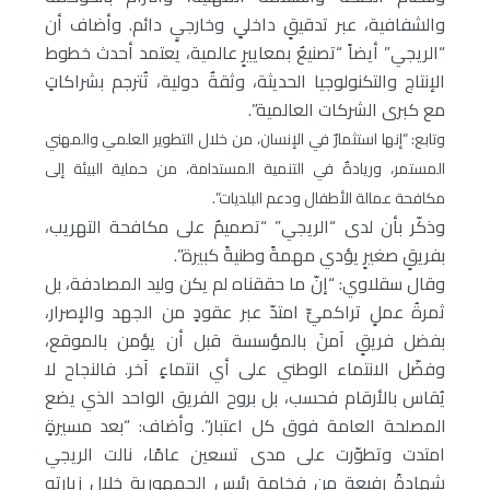
والشفافية، عبر تدقيقٍ داخليٍ وخارجيٍ دائم.
وأضاف أن
“الريجي” أيضاً “تصنيعٌ بمعاييرٍ عالمية، يعتمد أحدث خطوط
الإنتاج والتكنولوجيا الحديثة، وثقةٌ دولية، تُترجم بشراكاتٍ
مع كبرى الشركات العالمية”.
وتابع: “إنها استثمارٌ في الإنسان، من خلال التطوير العلمي والمهني
المستمر، وريادةٌ في التنمية المستدامة، من حماية البيئة إلى
مكافحة عمالة الأطفال ودعم البلديات”.
وذكّر بأن لدى “الريجي” “تصميمٌ على مكافحة التهريب،
بفريقٍ صغيرٍ يؤدي مهمةً وطنيةً كبيرة”.
وقال سقلاوي: “إنّ ما حققناه لم يكن وليد المصادفة، بل
ثمرةُ عملٍ تراكميٍّ امتدّ عبر عقودٍ من الجهد والإصرار،
بفضل فريقٍ آمنَ بالمؤسسة قبل أن يؤمن بالموقع،
وفضّل الانتماء الوطني على أي انتماءٍ آخر. فالنجاح لا
يُقاس بالأرقام فحسب، بل بروح الفريق الواحد الذي يضع
المصلحة العامة فوق كل اعتبار”.
وأضاف: “بعد مسيرةٍ
امتدت وتطوّرت على مدى تسعين عامًا، نالت الريجي
شهادةً رفيعة من فخامة رئيس الجمهورية خلال زيارته