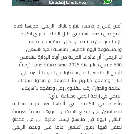
أعلن رئيس إدارة حصر التبغ والتنباك “الريجي” مديرها العام
المهندس ناصيف سقلاوي خلال اللقاء السنوي لتكريم
الإعلاميين من مختلف الوسائل المكتوبة والمرئية
والمسموعة اليوم الخميس بمناسبة العيد التسعين
لـ”الريجي” أن عائدات الخزينة من أرباح الإدارة ستلامس
500 ملايين دولار سنة 2025.
وبعد دقيقة صمت “إجلالًا
لأرواح الإعلاميين الذين سقطوا في الحرب الأخيرة على
لبنان” و”دفعوا حياتهم ثمنًا للحقيقة” وأصبحوا “شهداء
الكلمة والحق”، رحّب سقلاوي بمن وصفهم بـ”شركاء
الريجي في زراعة الوعي وصناعة الرأي”.
وأضاف في الكلمة التي ألقاها بعد جولة ميدانية
للصحافيين في مصنع الحدت وحضورهم فيلماً تعريفياً:
“نلتقي اليوم في مناسبةٍ ليست عادية، بل في محطةٍ
نحتفل فيها بمرور تسعين عاما على ولادة الريجي