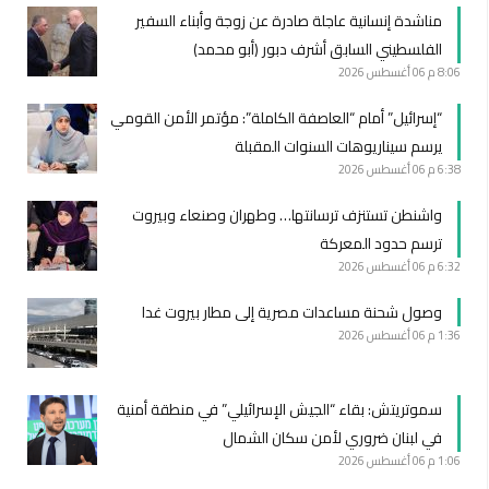
مناشدة إنسانية عاجلة صادرة عن زوجة وأبناء السفير
الفلسطيني السابق أشرف دبور (أبو محمد)
8:06 م
06 أغسطس 2026
“إسرائيل” أمام “العاصفة الكاملة”: مؤتمر الأمن القومي
يرسم سيناريوهات السنوات المقبلة
6:38 م
06 أغسطس 2026
واشنطن تستنزف ترسانتها… وطهران وصنعاء وبيروت
ترسم حدود المعركة
6:32 م
06 أغسطس 2026
وصول شحنة مساعدات مصرية إلى مطار بيروت غدا
1:36 م
06 أغسطس 2026
سموتريتش: بقاء “الجيش الإسرائيلي” في منطقة أمنية
في لبنان ضروري لأمن سكان الشمال
1:06 م
06 أغسطس 2026