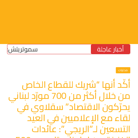
أخبار عاجلة
سموتريتش: بقاء “الجيش
محليات
أكّد أنها “شريك للقطاع الخاص
من خلال أكثر من 700 مورّد لبناني
يحرّكون الاقتصاد” سقلاوي في
لقاء مع الإعلاميين في العيد
التسعين لـ”الريجي”: عائدات