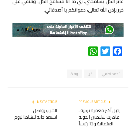
عايز الكل يسامحني، زي ما أنا مسامح الكل، ونلتقي على
خير بإذن الله تعالى، دعواتكم يا أصدقائي.
WhatsApp
Twitter
Facebook
أحمد لطفي
فن
وفاة
NEXT ARTICLE
PREVIOUS ARTICLE
رحيل أكبر معمرة تركية..
الحـزب يواصل
عاصرت سلاطين الدولة
استعداداته لنشاط اليوم
العثمانية و12 رئيساً