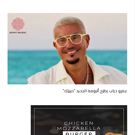
عمرو دياب يطرح ألبومه الجديد “حبيتِك”