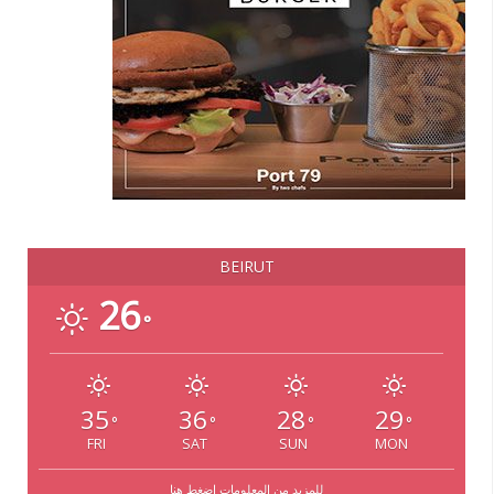
BEIRUT
26
°
35
36
28
29
°
°
°
°
FRI
SAT
SUN
MON
للمزيد من المعلومات إضغط هنا