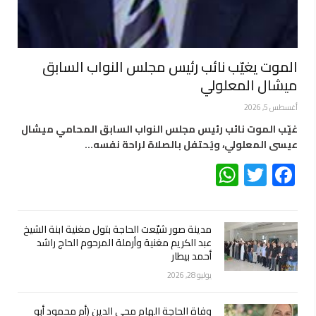
الموت يغيّب نائب رئيس مجلس النواب السابق
ميشال المعلولي
أغسطس 5, 2026
غيّب الموت نائب رئيس مجلس النواب السابق المحامي ميشال
عيسى المعلولي، ويُحتفل بالصلاة لراحة نفسه…
WhatsApp
Twitter
Facebook
مدينة صور شيّعت الحاجة بتول مغنية ابنة الشيخ
عبد الكريم مغنية وأرملة المرحوم الحاج راشد
أحمد بيطار
يوليو 28, 2026
وفاة الحاجة الهام محي الدين (أم محمود أبو