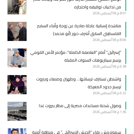
من تداعيات توقيفه واحتجازه
8:07 م
06 أغسطس 2026
مناشدة إنسانية عاجلة صادرة عن زوجة وأبناء السفير
الفلسطيني السابق أشرف دبور (أبو محمد)
8:06 م
06 أغسطس 2026
“إسرائيل” أمام “العاصفة الكاملة”: مؤتمر الأمن القومي
يرسم سيناريوهات السنوات المقبلة
6:38 م
06 أغسطس 2026
واشنطن تستنزف ترسانتها… وطهران وصنعاء وبيروت
ترسم حدود المعركة
6:32 م
06 أغسطس 2026
وصول شحنة مساعدات مصرية إلى مطار بيروت غدا
1:36 م
06 أغسطس 2026
سموتريتش: بقاء “الجيش الإسرائيلي” في منطقة أمنية