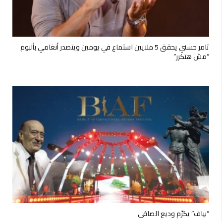
تامر حسني يحقق 5 ملايين استماع في يومين ويتصدر أنغامي بألبوم
“مش هتكرر”
“بياف” يكرّم وديع الصافي