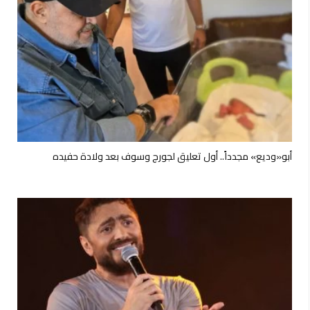
أبو«وديع» مجدداً.. أول تعليق لجورج وسوف بعد ولادة حفيده