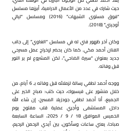
يعد أحمد لطفي من الوجوه البارزة في الوسط الفني،
حيث شارك في عدد من الأعمال الدرامية، أبرزها مسلسل
“فوق مستوى الشبهات” (2016) ومسلسل “ليالي
أوجيني” (2018).
وكان آخر ظهور فني له في مسلسل “الغاوي” إلى جانب
الفنان أحمد مكي. كما كان يحضر لإخراج عمل مسرحي
جديد بعنوان “سيرة الضاحي”، لكن المشروع لم ير النور
قبل وفاته.
ووجه أحمد لطفي رسالة لزملائه قبل وفاته بـ 6 أيام، من
خلال منشور على فيسبوك، حيث كتب: صباح الخير على
الجميع، أنا أحمد لطفي جودزيلا المسرح، إن شاء الله
داخل المستشفى وأجري عملية قلب مفتوح يوم
الخميس الموافق 18 / 9 / 2025، الساعة السابعة
صباحا، يعني ساعات وسأكون، بين أيدي الرحمن الرحيم،