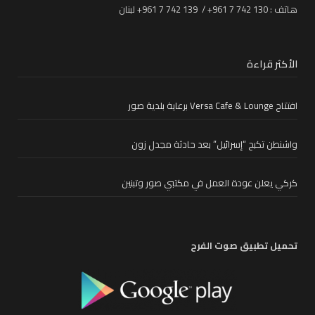
هاتف : 130 742 7 961+ / 139 742 7 961+ لبنان
الأكثر قراءة
افتتاح Versa Cafe & Lounge برعاية بلدية صور
واشنطن تكبح “إسرائيل” بعد حادثة مجدل زون
كركي يعلن عودة العمل في مكتبي صور وتبنين
تحميل تطبيق صوت الفرح