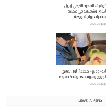
توقيف المخرج التركي إيزيل
آكاي وشقيقه في عملية
مخدرات بولاية بورصة
يوليو 25, 2026
أبو«وديع» مجدداً.. أول تعليق
لجورج وسوف بعد ولادة حفيده
يوليو 25, 2026
LEAVE A REPLY