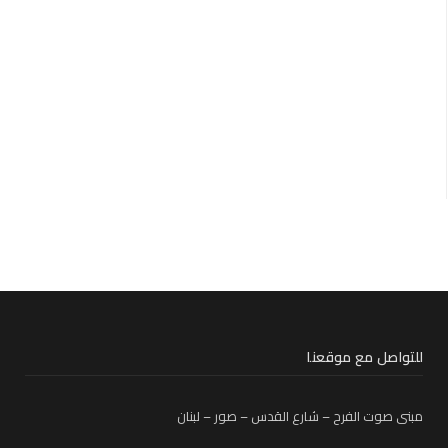
للتواصل مع موقعنا
مبنى صوت الفرح – شارع القدس – صور – لبنان