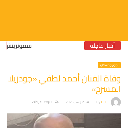
أخبار عاجلة
سموتريتش: بقاء “ا
نجوم ومشاهير
وفاة الفنان أحمد لطفي «جودزيلا
المسرح»
GH
By
سبتمبر 24, 2025
لا توجد تعليقات