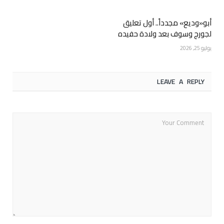
أبو«وديع» مجدداً.. أول تعليق
لجورج وسوف بعد ولادة حفيده
يوليو 25, 2026
LEAVE A REPLY