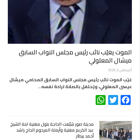
الموت يغيّب نائب رئيس مجلس النواب السابق
ميشال المعلولي
أغسطس 5, 2026
غيّب الموت نائب رئيس مجلس النواب السابق المحامي ميشال
عيسى المعلولي، ويُحتفل بالصلاة لراحة نفسه…
WhatsApp
Twitter
Facebook
مدينة صور شيّعت الحاجة بتول مغنية ابنة الشيخ
عبد الكريم مغنية وأرملة المرحوم الحاج راشد
أحمد بيطار