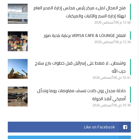
فتح المجال لملء مركز رئيس مجلس إدارة المدير العام
لهيئة إدارة السير والآليات والمركبات
12:40 م
06 أغسطس 2026
افتتاح VERSA CAFE & LOUNGE برعاية بلدية صور
12:34 م
06 أغسطس 2026
واشنطن.. لا ضغط على إسرائيل قبل خطوات بنزع سلاح
حزب الله
10:41 ص
06 أغسطس 2026
حادثة مجدل زون كادت تنسف مفاوضات روما وتدخّل
أميركي أنقذ الجولة
10:39 ص
06 أغسطس 2026
Like on Facebook