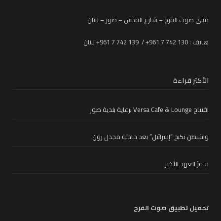
مبنى صوت الفرح – شارع القدس – صور – لبنان
هاتف : 130 742 7 961+ / 139 742 7 961+ لبنان
الأكثر قراءة
افتتاح Versa Cafe & Lounge برعاية بلدية صور
واشنطن تكبح “إسرائيل” بعد حادثة مجدل زون
سفرُ العهدِ الأخير
تحميل تطبيق صوت الفرح