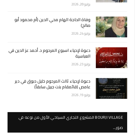
يوليو 28, 2026
وفاة الحاجة الهام محي الدين (أم محمود أبو
صالح)
يوليو 24, 2026
دعوة لإحياء اسبوع المرحوم د. أحمد عز الدين في
العباسية
يوليو 23, 2026
دعوة لإحياء ثالث المرحوم خليل دبوق في دير
عامص (قائمقام بنت جبيل سابقاً)
يوليو 19, 2026
BOURJI VILLAGE المشروع التجاري السياحي الأول من نوعه في
صور…