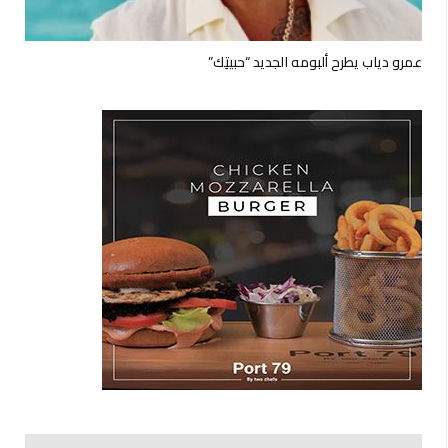
عمرو دياب يطرح ألبومه الجديد “حبيتِك”