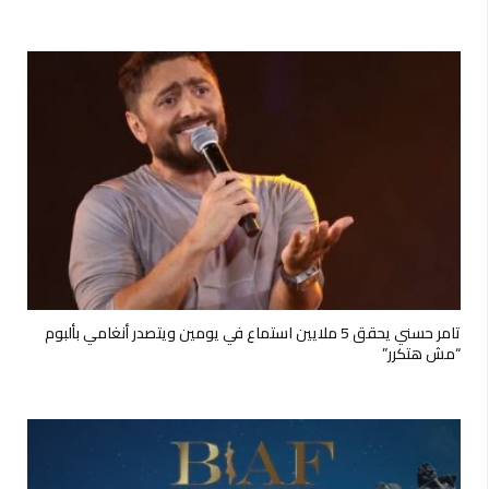
تامر حسني يحقق 5 ملايين استماع في يومين ويتصدر أنغامي بألبوم
“مش هتكرر”