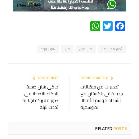
WhatsApp
Twitter
Facebook
أخبار المشاهير
فلسطين
فن
هوليوود
NEXT ARTICLE
PREVIOUS ARTICLE
تحذيرات من فيضانات
جاكي شان ضحية
جديدة في باكستان مع
الذكاء الاصطناعي..
اشتداد موسم الأمطار
صور مفبركة لجنازته
الموسمية
تُحدث بلبلة
RELATED
POSTS