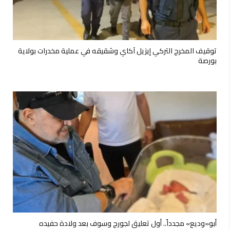
توقيف المخرج التركي إيزيل آكاي وشقيقه في عملية مخدرات بولاية
بورصة
أبو«وديع» مجدداً.. أول تعليق لجورج وسوف بعد ولادة حفيده