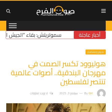
أخبار عاجلة
سموتريتش: بقاء “الجيش الإسرائيلي
نجوم ومشاهير
هوليوود تكسر الصمت في
مهرجان البندقية.. أصوات عالمية
تنتصر لفلسطين
GH
By
سبتمبر 3, 2025
لا توجد تعليقات