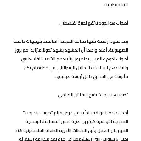
الفلسطينية.
أصوات هوليوود ترتفع نصرة لفلسطين
بعد عقود ارتبطت فيها صناعة السينما العالمية بتوجهات داعمة
للصهيونية، أصبح واضحاً أن المشهد يشهد تحولاً متزايداً مع بروز
أصوات نجوم عالميين يجاهرون بتأييدهم للشعب الفلسطيني
وانتقادهم لسياسات الاحتلال الإسرائيلي، في خطوة لم تكن
مألوفة في السابق داخل أروقة هوليوود.
“صوت هند رجب” يفتح النقاش العالمي
أحدث هذه المواقف تجلّت في عرض فيلم “صوت هند رجب”
للمخرجة التونسية كوثر بن هنية ضمن المسابقة الرسمية
للمهرجان. العمل وثّق اللحظات الأخيرة للطفلة الفلسطينية هند
رجب (6 سنوات) التي استشهدت في غزة بعد مكالمة استغاثة