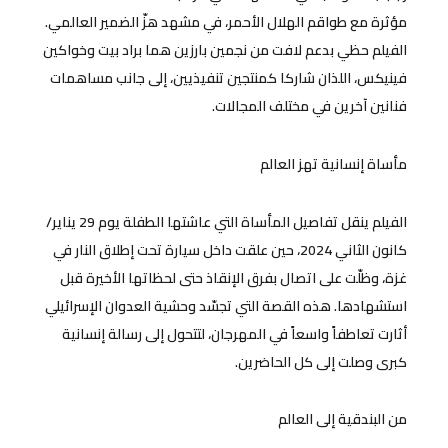
مؤثرة مع طواقم الهلال الأحمر، في مشهد هزّ الضمير العالمي.
الفيلم حظي بدعم لافت من نجمين بارزين هما براد بيت وخواكين
فينيكس، اللذان شاركا كمنتجين تنفيذيين، إلى جانب مساهمات
فنانين آخرين في مختلف المجالات.
مأساة إنسانية تهز العالم
الفيلم ينقل تفاصيل المأساة التي عاشتها الطفلة يوم 29 يناير/
كانون الثاني 2024، حين علقت داخل سيارة تحت إطلاق النار في
غزة، وظلّت على اتصال بفرق الإنقاذ حتى لحظاتها الأخيرة قبل
استشهادها. هذه القصة التي تجسّد وحشية العدوان الإسرائيلي
أثارت تعاطفاً واسعاً في المهرجان، لتتحول إلى رسالة إنسانية
كبرى وصلت إلى كل الحاضرين.
من البندقية إلى العالم