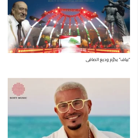
“بياف” يكرّم وديع الصافي