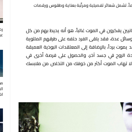
وفاة أي شخص، تقام فترة حداد لمدة 49 يوماً، تشمل شعائر تفصيلية ومرتّبة بعناية وطقوس ورقصات
رح
تانيين يفكرون في الموت غالباً، هو أنه يحيط بهم من كل
عب
بوسائل عدة، فقد يلقى الفرد حتفه على طرقهم الملتوية
يموت برداً، بالإضافة إلى المعتقدات البوذية العميقة
عودة الروح في جسد آخر، والحصول على فرصة أخرى في
 ألا تهاب الموت أكثر من خوفك من التخلص من ملابسك
ال
اف