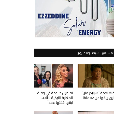
مشاهير.. سينما وتلفزيون
اة نجمة “سبايدر مان”
تفاصيل صادمة في وفاة
ي ريفيرا عن 82 عامًا
المغنية التركية Güllü..
ابنتها قتلتها عمداً