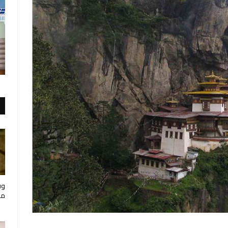
وف
مار