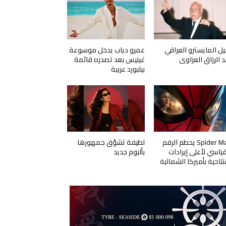
يل المايسترو العراقي
عمرو دياب يدخل موسوعة
د الرزاق العزاوي
غينيس بعد تصدره قائمة
بيلبورد عربية
Spider Man يحطم الرقم
لطيفة تشوّق جمهورها
قياسي لأعلى إيرادات
بألبوم جديد
تتاحية بأميركا الشمالية