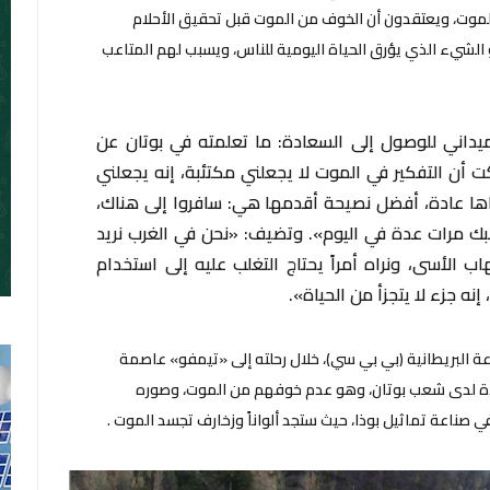
لموت، ويعتقدون أن الخوف من الموت قبل تحقيق الأحلام
هو الشيء الذي يؤرق الحياة اليومية للناس، ويسبب لهم المتاعب
ميداني للوصول إلى السعادة: ما تعلمته في بوتان عن
ت أن التفكير في الموت لا يجعلني مكتئبة، إنه يجعلني
أراها عادة، أفضل نصيحة أقدمها هي: سافروا إلى هناك،
يرعبك مرات عدة في اليوم». وتضيف: «نحن في الغرب نريد
 نهاب الأسى، ونراه أمراً يحتاج التغلب عليه إلى استخدام
إنه جزء لا يتجزأ من الحياة».
عة البريطانية (بي بي سي)، خلال رحلته إلى «تيمفو» عاصمة
سعادة لدى شعب بوتان، وهو عدم خوفهم من الموت، وصوره
ناعة تماثيل بوذا، حيث ستجد ألواناً وزخارف تجسد الموت .