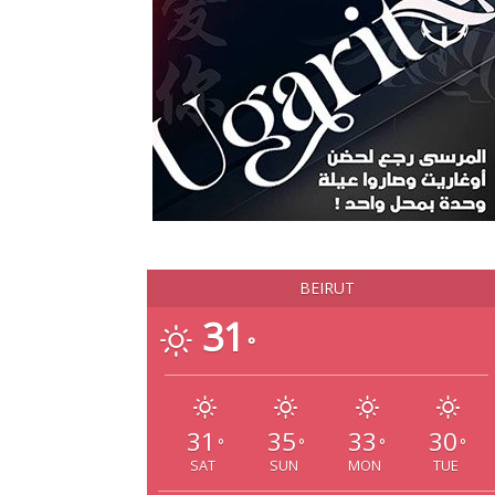
BEIRUT
31
°
31
35
33
30
°
°
°
°
SAT
SUN
MON
TUE