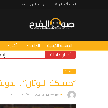
السبت, أغسطس 8
عن صوت الفرح
إتصل بنا
الصفحة الرئيسية
البرامج
أخبار
أخبار عاجلة
إبادة بيئية في الجنوب: العدو يسرق 
تحقيقات
“مملكة البوتان” ..الدول
GH
By
يناير 8, 2021
لا توجد تعليقات