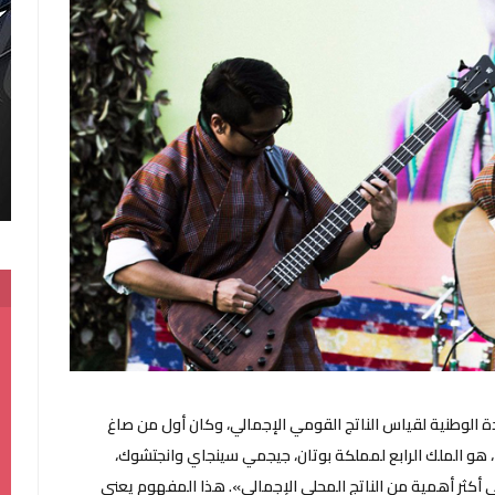
ة الوطنية لقياس الناتج القومي الإجمالي، وكان أول من صاغ
عبارة «السعادة القومية الإجمالية» في عام 1971، هو الملك الرابع لمملكة بوتان، جيجمي سينجاي وانجتشوك،
أكثر أهمية من الناتج المحلي الإجمالي». هذا المفهوم يعني