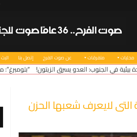
محليات
متفرقات
عن صوت الفرح
إتصل بنا
البث 
الزيتون!
“بلومبرغ”: مشروع قانون أميركي لدعم استقرار
ة التى لايعرف شعبها الحزن