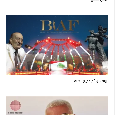
“بياف” يكرّم وديع الصافي