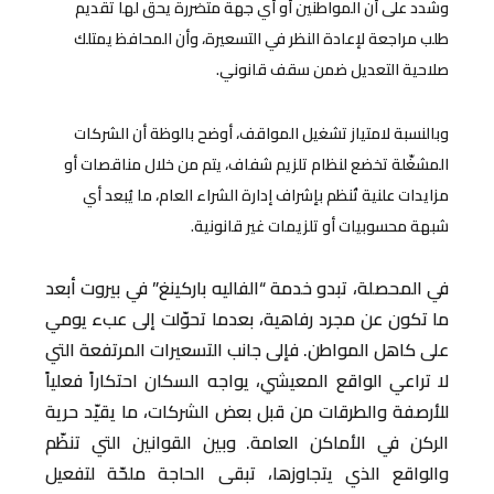
وشدد على أن المواطنين أو أي جهة متضررة يحق لها تقديم
طلب مراجعة لإعادة النظر في التسعيرة، وأن المحافظ يمتلك
صلاحية التعديل ضمن سقف قانوني.
وبالنسبة لامتياز تشغيل المواقف، أوضح بالوظة أن الشركات
المشغّلة تخضع لنظام تلزيم شفاف، يتم من خلال مناقصات أو
مزايدات علنية تُنظم بإشراف إدارة الشراء العام، ما يُبعد أي
شبهة محسوبيات أو تلزيمات غير قانونية.
في المحصلة، تبدو خدمة “الفاليه باركينغ” في بيروت أبعد
ما تكون عن مجرد رفاهية، بعدما تحوّلت إلى عبء يومي
على كاهل المواطن. فإلى جانب التسعيرات المرتفعة التي
لا تراعي الواقع المعيشي، يواجه السكان احتكاراً فعلياً
للأرصفة والطرقات من قبل بعض الشركات، ما يقيّد حرية
الركن في الأماكن العامة. وبين القوانين التي تنظّم
والواقع الذي يتجاوزها، تبقى الحاجة ملحّة لتفعيل