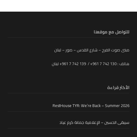
للتواصل مع موقعنا
مبنى صوت الفرح – شارع القدس – صور – لبنان
هاتف : 130 742 7 961+ / 139 742 7 961+ لبنان
الأكثر قراءة
RestHouse TYR: We’re Back – Summer 2026
سيبقى الحسين – الإعلامية جمانة كرم عياد