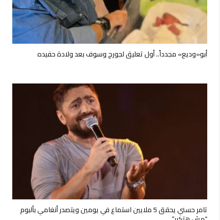
أبو«وديع» مجدداً.. أول تعليق لجورج وسوف بعد ولادة حفيده
تامر حسني يحقق 5 ملايين استماع في يومين ويتصدر أنغامي بألبوم
“مش هتكرر”