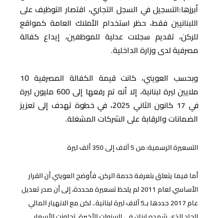
أبرزها:التسجيل في السجل التجاري، اقتصار التوظيف على
اللبنانيين فقط، حظر استخدام الأملاك العامة كمواقع
للركن، تقديم سجلات عدلية للموظفين، إيداع كفالة
مصرفية لدى وزارة الداخلية.
وبحسب العويني، كانت قيمة الكفالة المصرفية 10
ملايين ليرة لبنانية، إلا أنه تم رفعها إلى 600 مليون ليرة
في 17 كانون الثاني 2025، في خطوة تهدف إلى تعزيز
الضمانات والرقابة على الشركات المشغلة.
التسعيرة الرسمية: من 5 آلاف إلى 350 ألف ليرة
أما فيما يتعلق بتعرفة خدمة الركن، فأوضح العويني أن القرار
الأساسي لعام 2011 لم يلحظ تسعيرة محددة، إلى أن صدر تعديل
عام 2017 حددها بـ5 آلاف ليرة لبنانية.. لكن مع الانهيار المالي
الحاد الذي شهده لبنان في السنوات الأخيرة، تجاوزت الأسعار