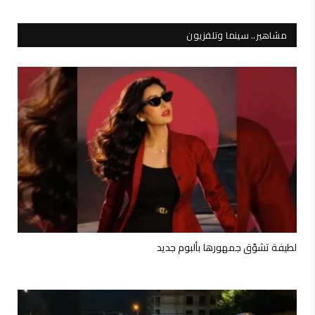
مشاهير.. سينما وتلفزيون
لطيفة تشوّق جمهورها بألبوم جديد