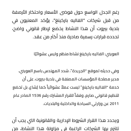
رغم الجدل الواسع حول فوضى الأسعار واحتكار الأرصفة
من قبل شركات “الفاليه باركينغ”، يؤكد المعنيون في
بلدية بيروت أن هذا النشاط يخضع لإطار قانوني واضح،
تحدده قرارات رسمية صادرة منذ أكثر من عقد.
العويني: الفاليه باركينغ نشاط منظم وليس عشوائيًا
وفي حديثه لموقع “الجريدة”، شدد المهندس باسم العويني،
مدير مصلحة المؤسسات المصنفة في بلدية بيروت، على أن
خدمة “الفاليه باركينغ” ليست عملاً عشوائياً كما يُشاع، بل تخضع
لتنظيم قانوني صارم، وفقاً للقرار المشترك رقم 1536 الصادر عام
2011 عن وزارتي السياحة والداخلية والبلديات.
ويحدد هذا القرار الشروط الإدارية والقانونية التي يجب أن
تلتزم بها الشركات الراغبة في مزاولة هذا النشاط، من