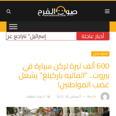
أخبار عاجلة
“إسرائيل” تتراجع عن موقفها
اقتصاد محلي
600 ألف ليرة لركن سيارة في
بيروت.. “الفاليه باركينغ” يشعل
غضب المواطنين!
GH
By
أغسطس 30, 2025
لا توجد تعليقات