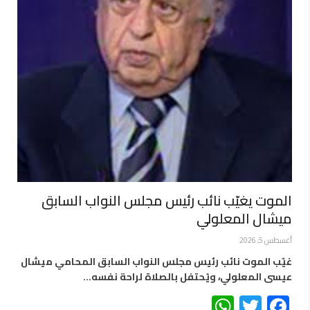
الموت يغيّب نائب رئيس مجلس النواب السابق
ميشال المعلولي
أغسطس 5, 2026
غيّب الموت نائب رئيس مجلس النواب السابق المحامي ميشال
عيسى المعلولي، ويُحتفل بالصلاة لراحة نفسه…
WhatsApp
Twitter
Facebook