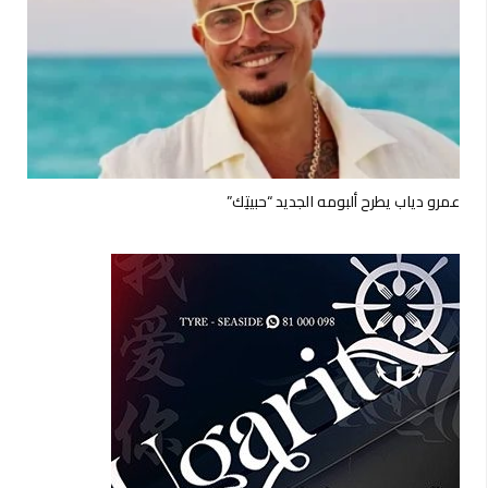
عمرو دياب يطرح ألبومه الجديد “حبيتِك”