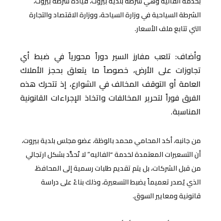
بخدمة الفاليه وهي شرطة بلدية بيروت، قيادة شرطة بيروت،
الشرطة السياحية في وزارة السياحة، ووزارة الاقتصاد والتجارة
التي تتابع ملف الأسعار.
وأضاف: تلعب مفارز السير دوراً محورياً في ضبط أي
تجاوزات على الأرض، خصوصاً ما يتعلق بحجز الأملاك
العامة أو التوقف المخالف في الشوارع، إذ تتحرك هذه
الفرق فوراً لتحرير المخالفات واتخاذ الإجراءات القانونية
المناسبة.
من جانبه، أكد المحامي محمد بالوظة، عضو مجلس بلدية بيروت،
أن التسعيرات المعتمدة لخدمة “الفاليه” لا تُحدَّد بشكل ارتجالي
من قبل الشركات، بل يتم تقديم طلبات رسمية إلى المحافظ،
الذي يُصدر تعميماً يضبط التسعيرة، وذلك بناءً على دراسة
قانونية ومعايير السوق.