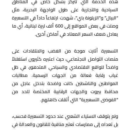
هذه الخدمة التي تتركز بشكل خاص في المناطق
السياحية والتجارية على طول الواجهة البحرية، مثل
“البيال” و”الزيتونة باي”، شهدت ارتفاعاً حاداً في التسعيرة
وصلت في بعض المواقع إلى 600 ألف ليرة لبنانية، أي ما
يعادل ضعف السعر المعتاد في أماكن أخرى.
التسعيرة أثارت موجة من الغضب والانتقادات على
منصات التواصل الاجتماعي، حيث اعتبره كثيرون استغلالاً
واضحاً للواقع الاقتصادي والسياحي المتدهور، في ظل
غياب رقابة فعالة من الجهات الرسمية. مطالبات
المواطنين والناشطين كانت واضحة بتدخل عاجل من
محافظ بيروت والجهات الرقابية المختصة للحد من
“الفوضى التسعيرية” التي أثقلت كاهلهم.
ولم يتوقف الاستياء الشعبي عند حدود التسعيرة فحسب،
بل تعداه إلى ممارسات تعتبر منافية للقانون والعدالة في