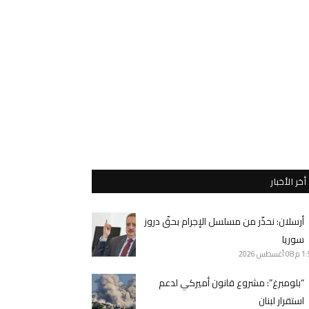
أخر الأخبار
أرسلان: نحذّر من مسلسل الإجرام بحقّ دروز
سوريا
1 م
08 أغسطس 2026
“بلومبرغ”: مشروع قانون أميركي لدعم
استقرار لبنان