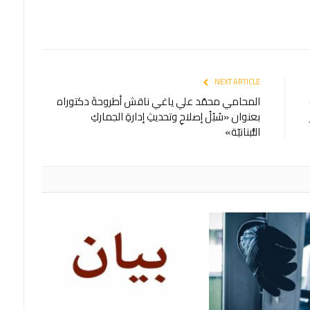
NEXT ARTICLE
المحامي محمّد علي ياغي ناقش أطروحةَ دكتوراه
بعنوان «سُبُلُ إصلاحِ وتحديثِ إدارةِ الجماركِ
اللُّبنانيّة»