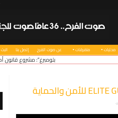
محليات
متفرقات
عن صوت الفرح
إتصل بنا
البث 
“بلومبرغ”: مشروع قانون أميركي لدعم استقرار لبنان
ت