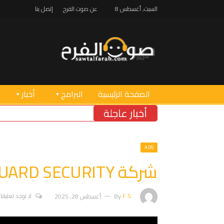
السبت, أغسطس 8
عن صوت الفرح
إتصل بنا
الصفحة الرئيسية
البرامج
أخبار
أخبار عاجلة
ADS
شركة ELITE GUARD SECURITY للأمن والحماية
F.S
By
أغسطس 28, 2025
لا توجد تعليقا