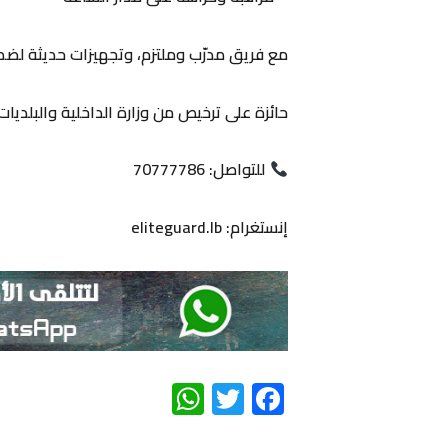
مع فريق مدرّب وملتزم، وتجهيزات حديثة لضما
حائزة على ترخيص من وزارة الداخلية والبلديات
للتواصل: 70777786
إنستغرام: eliteguard.lb
WhatsApp
Twitter
Facebook