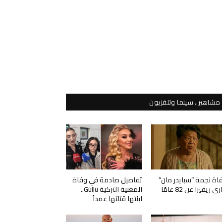
مشاهير.. سينما وتلفزيون
اة نجمة “سبايدر مان”
تفاصيل صادمة في وفاة
ي ريفيرا عن 82 عامًا
المغنية التركية Güllü..
ابنتها قتلتها عمداً