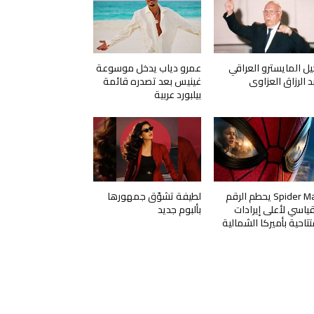
يل المايسترو العراقي
عمرو دياب يدخل موسوعة
د الرزاق العزاوي
غينيس بعد تصدره قائمة
بيلبورد عربية
Spider Man يحطم الرقم
لطيفة تشوّق جمهورها
قياسي لأعلى إيرادات
بألبوم جديد
تتاحية بأميركا الشمالية