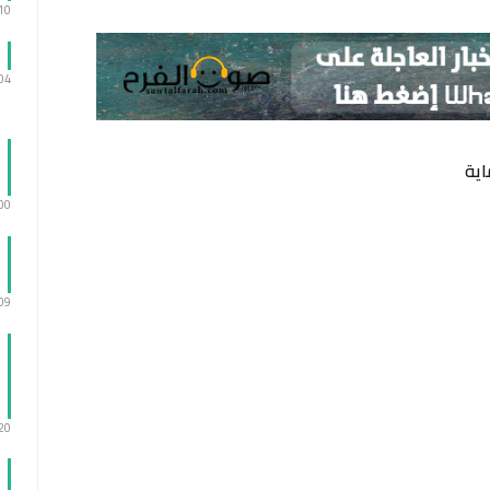
:10
:04
:00
:09
:20