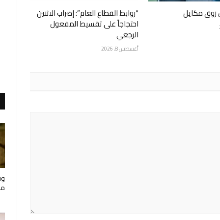
 زوق مكايل
“روابط القطاع العام”: إضراب الاثنين
احتجاجاً على تقسيط المفعول
الرجعي
أغسطس 8, 2026
وف
مار