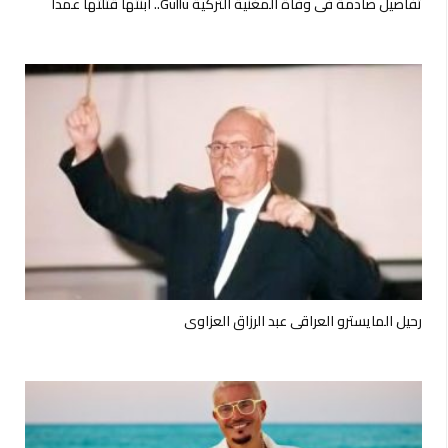
تفاصيل صادمة في وفاة المغنية التركية Güllü.. ابنتها قتلتها عمداً
رحيل المايسترو العراقي عبد الرزاق العزاوي