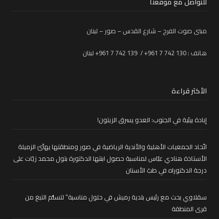
للتواصل مع موقعنا
مبنى صوت الفرح – شارع القدس – صور – لبنان
هاتف : 130 742 7 961+ / 139 742 7 961+ لبنان
الأكثر قراءة
إبادة بيئية في الجنوب: العدو يسرق الزيتون!
اتّحاد الجمعيات الأهلية والأندية الرياضية في صور ومنطقتها يهنّئ الزميلة
الأستاذة هنادي عبّاس لمناسبة حصول ابنتها الدكتورة بتول محمد زيّات على
درجة الدكتوراه في طبّ الأسنان
سقلاوي بحث مع رئيس بلدية رميش في حلول مناسبة” لتسلُّم التبغ من
قرى المنطقة