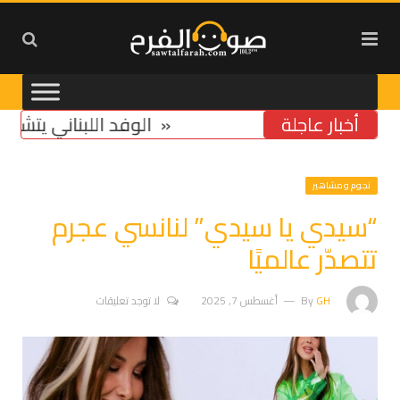
أخبار عاجلة
تخوّف من استمرار تشدّد ومماطلة «اسرائيل»
الوفد اللبناني يتشدد في 
نجوم ومشاهير
“سيدي يا سيدي” لنانسي عجرم
تتصدّر عالميًا
GH
By
أغسطس 7, 2025
لا توجد تعليقات