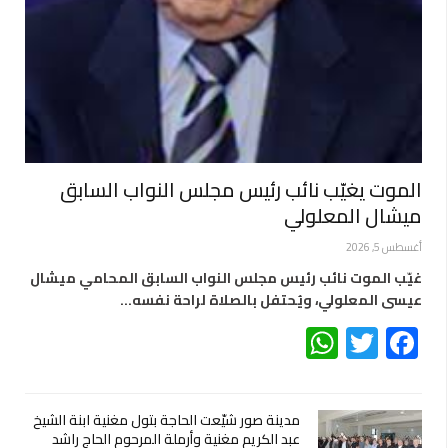
الموت يغيّب نائب رئيس مجلس النواب السابق
ميشال المعلولي
أغسطس 5, 2026
غيّب الموت نائب رئيس مجلس النواب السابق المحامي ميشال
عيسى المعلولي، ويُحتفل بالصلاة لراحة نفسه…
WhatsApp
Twitter
Facebook
مدينة صور شيّعت الحاجة بتول مغنية ابنة الشيخ
عبد الكريم مغنية وأرملة المرحوم الحاج راشد