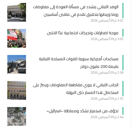
الوفد اللبناني يتشدد في مسألة العودة إلى مفاوضات
روما وربطها بتحقيق تقدم في ملفين أساسيين
3:02 م
09 أغسطس 2026
موجة اضطرابات وتحركات اجتماعية غدًا الاثنين
3:00 م
09 أغسطس 2026
مساعدات أميركية سنوية للقوات المسلحة اللبنانية
بقيمة 200 مليون دولار
2:58 م
09 أغسطس 2026
الجانب اللبناني لا ينوي مقاطعة المفاوضات ويصرّ على
استكمال هذا المسار حتى النهاية
2:55 م
09 أغسطس 2026
تخوّف من استمرار تشدّد ومماطلة «اسرائيل»
2:44 م
09 أغسطس 2026