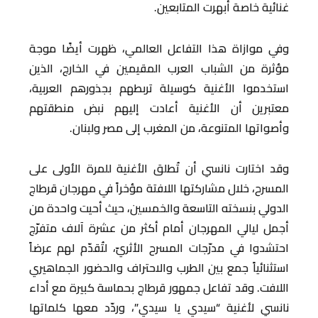
غنائية خاصة أبهرت المتابعين.
وفي موازاة هذا التفاعل العالمي، ظهرت أيضًا موجة
مؤثرة من الشباب العرب المقيمين في الخارج، الذين
استخدموا الأغنية كوسيلة تربطهم بجذورهم العربية،
معتبرين أن الأغنية أعادت إليهم نبض منطقتهم
وأصواتها المتنوعة، من المغرب إلى مصر ولبنان.
وقد اختارت نانسي أن تُطلق الأغنية للمرة الأولى على
المسرح، خلال مشاركتها اللافتة مؤخراً في مهرجان قرطاج
الدولي بنسخته التاسعة والخمسين، حيث أحيت واحدة من
أجمل ليالي المهرجان أمام أكثر من عشرة آلاف متفرّج
احتشدوا في مدرّجات المسرح الأثريّ، لتُقدّم لهم عرضاً
استثنائياً جمع بين الطرب والاحتراف والحضور الجماهيري
اللافت. وقد تفاعل جمهور قرطاج بحماسة كبيرة مع أداء
نانسي لأغنية “سيدي يا سيدي”، وردّد معها كلماتها