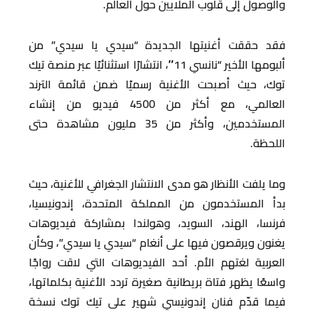
والوصول إلى قلوب الملايين حول العالم.
فقد حققت أغنيتها الجديدة “سيدي يا سيدي” من
ألبومها الأخير “نانسي 11″، انتشارًا استثنائيًا عبر منصة تيك
توك، حيث أصبحت الأغنية رسميًا ضمن قائمة الترند
العالمي، مع أكثر من 4500 فيديو من إنشاء
المستخدمين، وأكثر من 35 مليون مشاهدة حتى
اللحظة.
وما يلفت الأنظار هو مدى الانتشار الجغرافي للأغنية، حيث
بدأ المستخدمون من المملكة المتحدة، إندونيسيا،
فرنسا، الهند، السويد، وهولندا بمشاركة فيديوهات
يغنون ويرقصون فيها على أنغام “سيدي يا سيدي”، وكأن
العربية لغتهم الأم. أحد الفيديوهات التي لاقت رواجًا
واسعًا يظهر فتاة بريطانية صغيرة تردد الأغنية بكلماتها،
فيما قدّم فنان إندونيسي شهير على تيك توك نسخة