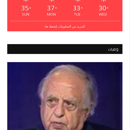
35
37
33
30
°
°
°
°
SUN
MON
TUE
WED
للمزيد من المعلومات إضغط هنا
وفيات