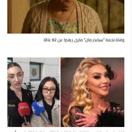
وفاة نجمة “سبايدر مان” ماري ريفيرا عن 82 عامًا