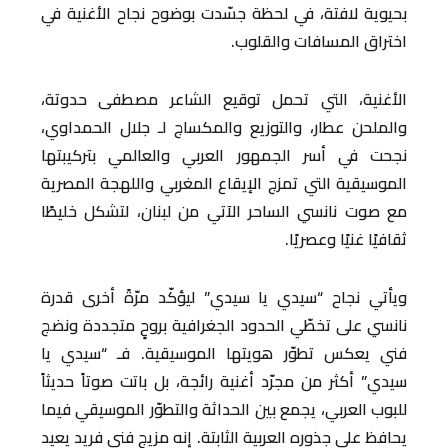
بحيوية لافتة، في لحظة جسّدت بوضوح نجاح الأغنية في
اختراق المسافات والقلوب.
الأغنية، التي تحمل توقيع الشاعر مصطفى حدوتة،
والملحن عطار، والتوزيع والمكساج لـ جلال الحمداوي،
نجحت في أسر الجمهور العربي والعالمي بتركيبتها
الموسيقية التي تمزج الإيقاع المغربي واللهجة المصرية
مع صوت نانسي الساحر الآتي من لبنان، لتشكل خليطًا
ثقافيًا غنيًا وعصريًا.
ويأتي نجاح “سيدي يا سيدي” ليؤكّد مرّةً أخرى قدرة
نانسي على تخطّي الحدود الجغرافية بروحٍ متجددة ونضج
فني يعكس تطوّر هويتها الموسيقية. فـ “سيدي يا
سيدي” أكثر من مجرّد أغنية رائجة، بل باتت صوتاً حديثاً
للبوب العربي، يجمع بين الحداثة والتطوّر الموسيقي فيما
يحافظ على جذوره العربية الثابتة. إنه مزيج فني فريد يعيد